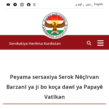
عربي
کوردی
|
|
English
Serokatiya Herêma Kurdistan
Serok
Peyama sersaxiya Serok Nêçîrvan
Cîgirên Serok
Barzanî ya ji bo koça dawî ya Papayê
Stafê Serokatiyê
Vatîkan
Sazî