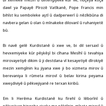
Bi xemeke mezin û diltengiyeke kûr ve, nûçeya koça
dawî ya Papayê Pîrozê Vatîkanê, Pope Francis min
bihîst ku semboleke aştî û dadperwerî û nêzîkbûna di
navbera gelan û olan û mînakeke dilovanî û ruhaniyetê
bû.
Bi navê gelê Kurdistanê û xwe ve, bi dil sersaxî û
hevxemiyeke kûr pêşkêşî bi cîhana Mesîhî û tevahiya
mirovayetiyê dikim û ji destdana vî kesayetiyê dîrokiyê
mezin xemgînin ku jiyana xwe ji bo xizmeta mirov û
berevaniya li rûmeta mirovî û belav kirina peyama
xweşdiviyê û pêkvejiyanê re terxan kiribû.
Em li Herêma Kurdistanê ku firehî û lêborînî û