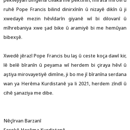
pêkvejiyan bingeha civaka me pêktînin, mîrata mirovî û
ruhê Pope Francis bilind dinirxînîn û nizayê dikîn û ji
xwedayê mezin hêvîdarîn giyanê wî bi dilovanî û
mîhrebaniya xwe şad bike û aramiyê bi me hemûyan
bibexşê.
Xwedê jêrazî Pope Francis bu laş û ceste koça dawî kir,
lê belê bîranîn û peyama wî herdem bi çiraya hêvî û
aştiya mirovayetiyê dimîne, ji bo me jî bîranîna serdana
wan ya Herêma Kurdistanê ya li 2021, herdem zîndî û
cihê şanaziya me dibe.
Nêçîrvan Barzanî