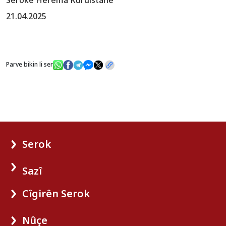
Serokê Herêma Kurdistanê
21.04.2025
Parve bikin li ser
Serok
Sazî
Cîgirên Serok
Nûçe