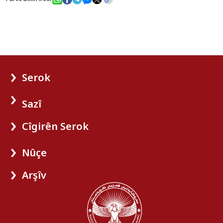
Serok
Sazî
Cîgirên Serok
Nûçe
Arşîv