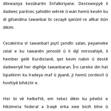
dilxwaziya kesûkarên Enfalkiriyane. Destxweşiyê li
dadwer, parêzer, şahidên wêrek û wan hemû kesên ku
di gihandina tawanbar bi cezayê qanûnî re alîkar bûn
dikim.
Cezakirina vî tawanbarî piştî çendîn salan, peyameke
zelal e ku tawanên jenosîd û li dijî mirovahiyê, li
hember gelê Kurdistanê, qet kevin nabin û destê
dadweriyê her digihîje tawanbaran. Îro careke din hat
îspatkirin ku îradeya maf û jiyanê, ji hemû zordestî û
hovîtiyê bihêztir e.
Her bi vê helkeftê, em tekez dikin ku pêwîst e
hikûmeta federal a Iraqê erka xwe bicih bîne û