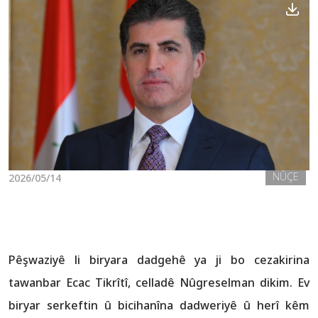
Nûçe
Galerî
NÛÇE
2026/05/14
Pêşwaziyê li biryara dadgehê ya ji bo cezakirina
tawanbar Ecac Tikrîtî, celladê Nûgreselman dikim. Ev
biryar serkeftin û bicihanîna dadweriyê û herî kêm