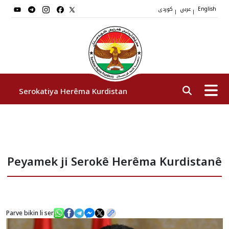
عربي
کوردی
|
|
English
Serokatiya Herêma Kurdistan
Serok
Peyamek ji Serokê Herêma Kurdistanê
Cîgirên Serok
Stafê Serokatiyê
Parve bikin li ser
Sazî