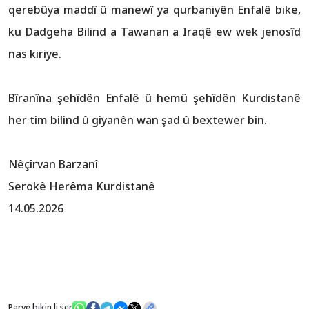
qerebûya maddî û manewî ya qurbaniyên Enfalê bike,
ku Dadgeha Bilind a Tawanan a Iraqê ew wek jenosîd
nas kiriye.
Bîranîna şehîdên Enfalê û hemû şehîdên Kurdistanê
her tim bilind û giyanên wan şad û bextewer bin.
Nêçîrvan Barzanî
Serokê Herêma Kurdistanê
14.05.2026
Parve bikin li ser