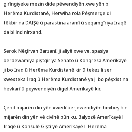
girîngiyeke mezin dide pêwendiyên xwe yên bi
Herêma Kurdistanê, Herwiha rola Pêşmerge di
têkbirina DAIŞê û parastina aramî û seqamgîriya Iraqê
da bilind nirxand.
Serok Nêçîrvan Barzanî, ji aliyê xwe ve, spasiya
berdewamiya piştgiriya Senato û Kongresa Amerîkayê
ji bo Iraq û Herêma Kurdistanê kir û tekez li ser
xwesteka Iraq û Herêma Kurdistanê ya ji bo pêşxistina
hevkarî û peywendiyên digel Amerîkayê kir.
Çend mijarên din yên xwedî berjewendiyên hevbeş hin
mijarên din yên vê civînê bûn ku, Balyozê Amerîkayê li
Iraqê û Konsulê Giştî yê Amerîkayê li Herêma