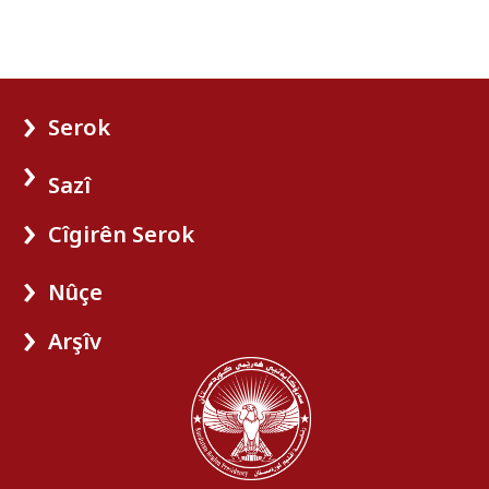
Serok
Sazî
Cîgirên Serok
Nûçe
Arşîv