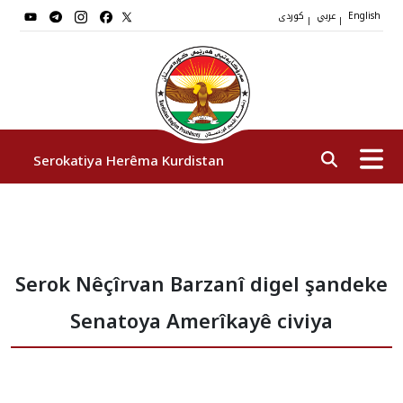
عربي
کوردی
|
|
English
Serokatiya Herêma Kurdistan
Serok
Serok Nêçîrvan Barzanî digel şandeke
Cîgirên Serok
Senatoya Amerîkayê civiya
Stafê Serokatiyê
Sazî