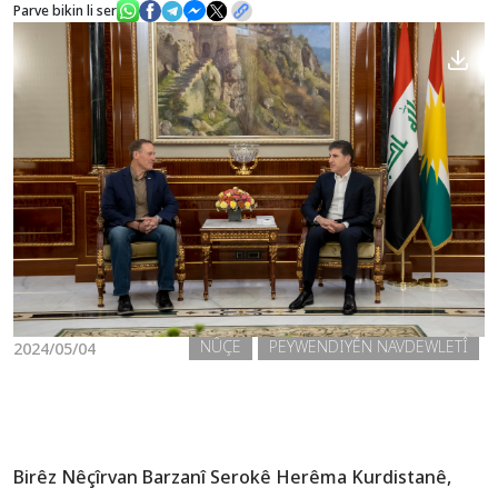
Parve bikin li ser
Nûçe
Galerî
NÛÇE
PEYWENDIYÊN NAVDEWLETÎ
2024/05/04
Birêz Nêçîrvan Barzanî Serokê Herêma Kurdistanê,