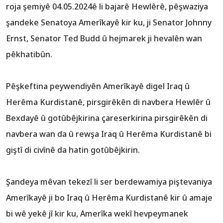
roja şemiyê 04.05.2024ê li bajarê Hewlêrê, pêşwaziya
şandeke Senatoya Amerîkayê kir ku, ji Senator Johnny
Ernst, Senator Ted Budd û hejmarek ji hevalên wan
pêkhatibûn.
Pêşkeftina peywendiyên Amerîkayê digel Iraq û
Herêma Kurdistanê, pirsgirêkên di navbera Hewlêr û
Bexdayê û gotûbêjkirina çareserkirina pirsgirêkên di
navbera wan da û rewşa Iraq û Herêma Kurdistanê bi
giştî di civînê da hatin gotûbêjkirin.
Şandeya mêvan tekezî li ser berdewamiya piştevaniya
Amerîkayê ji bo Iraq û Herêma Kurdistanê kir û amaje
bi wê yekê jî kir ku, Amerîka wekî hevpeymanek