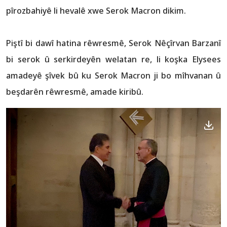
pîrozbahiyê li hevalê xwe Serok Macron dikim.
Piştî bi dawî hatina rêwresmê, Serok Nêçîrvan Barzanî
bi serok û serkirdeyên welatan re, li koşka Elysees
amadeyê şîvek bû ku Serok Macron ji bo mîhvanan û
beşdarên rêwresmê, amade kiribû.