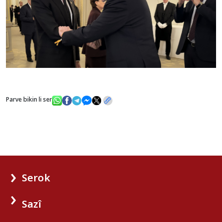
Parve bikin li ser
Serok
Sazî