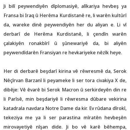
Ji bilî peywendiyên dîplomasiyê, alîkariya hevbeş ya
Fransa bi Iraq û Herêma Kurdistanê re, li warên kultûrî
da, wareke dinê peywendiyên her du aliyan e. Li vî
derbarî de Herêma Kurdistanê, li çendîn warên
çalakiyên ronakbîrî û şûnewariyê da, bi aliyên
peywendîdarên Fransiyan re hevkariyeke nêzîk heye.
Her di derbarê beşdarî kirina vê rêwresmê da, Serok
Nêçîrvan Barzanî li peyameke li ser tora civakiya X de,
dibêje: Vê êvarê bi Serok Macron û serkirdeyên din re
li Parîsê, min beşdariyê li rêwresma dûbare vekirina
katadrala navdara Notre Dame da kir. Ev rûdana dîrokî,
tekeziya me ya li ser parastina mîratên hevbeşên
mirovayetiyê nîşan dide. Ji bo vê karê bêhempa,