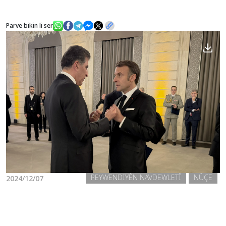
Parve bikin li ser
Nûçe
Galerî
PEYWENDIYÊN NAVDEWLETÎ
NÛÇE
2024/12/07