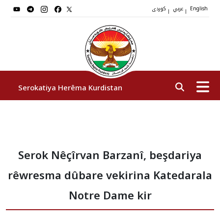
عربي
کوردی
|
|
English
Serokatiya Herêma Kurdistan
Serok
Serok Nêçîrvan Barzanî, beşdariya
Cîgirên Serok
rêwresma dûbare vekirina Katedarala
Stafê Serokatiyê
Notre Dame kir
Sazî