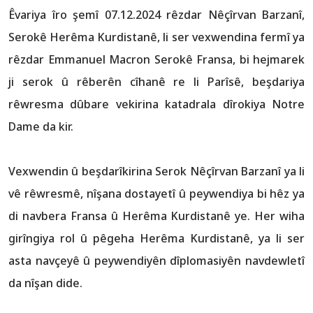
Êvariya îro şemî 07.12.2024 rêzdar Nêçîrvan Barzanî,
Serokê Herêma Kurdistanê, li ser vexwendina fermî ya
rêzdar Emmanuel Macron Serokê Fransa, bi hejmarek
ji serok û rêberên cîhanê re li Parîsê, beşdariya
rêwresma dûbare vekirina katadrala dîrokiya Notre
Dame da kir.
Vexwendin û beşdarîkirina Serok Nêçîrvan Barzanî ya li
vê rêwresmê, nîşana dostayetî û peywendiya bi hêz ya
di navbera Fransa û Herêma Kurdistanê ye. Her wiha
girîngiya rol û pêgeha Herêma Kurdistanê, ya li ser
asta navçeyê û peywendiyên dîplomasiyên navdewletî
da nîşan dide.