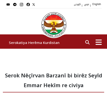
عربي
کوردی
|
|
English
Serokatiya Herêma Kurdistan
Serok
Serok Nêçîrvan Barzanî bi birêz Seyîd
Cîgirên Serok
Emmar Hekîm re civiya
Stafê Serokatiyê
Sazî