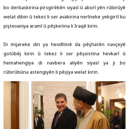
bo derbaskirina pirsgirêkên siyasî û aborî yên rûbirûyê
welat dibin û tekez li ser avakirina nerîneke yekgirtî ku
piştevaniya aramî û pêşketina li Iraqê kirin.
Di mijareke din ya hevdîtinê da pêşhatên navçeyê
gotûbêj kirin û tekez li ser pêşxistina hevkarî û
hemahengiya di navbera aliyên siyasî ya ji bo
rûbirûbûna astengiyên li pêşiya welat kirin.