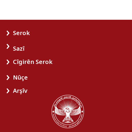
Serok
Sazî
Cîgirên Serok
Nûçe
Arşîv