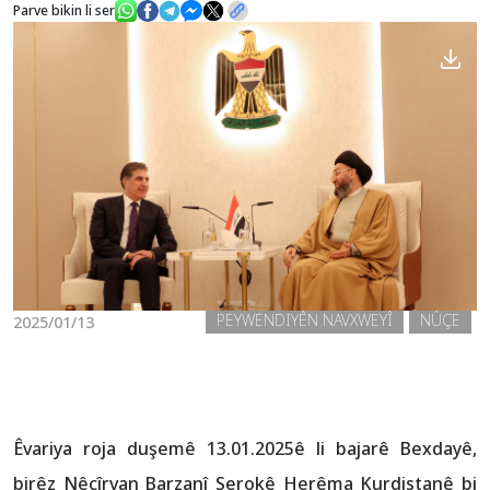
Parve bikin li ser
Nûçe
Galerî
PEYWENDIYÊN NAVXWEYÎ
NÛÇE
2025/01/13
Êvariya roja duşemê 13.01.2025ê li bajarê Bexdayê,
birêz Nêçîrvan Barzanî Serokê Herêma Kurdistanê bi