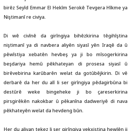
birêz Seyîd Emmar El Hekîm Serokê Tevgera Hîkme ya
Niştimanî re civiya.
Di wê civînê da girîngiya bihêzkirina têgihîştina
niştimanî ya di navbera aliyên siyasî yên Iraqê da û
pêwîstiya xebatên hevbeş ya ji bo mîsogerkirina
beşdariya hemû pêkhateyan di prosesa siyasî û
birêvebirina karûbarên welat da gotûbêjkirin. Di vê
derbarê da her du alî li ser girîngiya pêdagirbûna bi
destûrê weke bingeheke ji bo çareserkirina
pirsgirêkên nakokbar û pêkanîna dadweriyê di nava
pêkhateyên welat da hevdeng bûn.
Her du aliyan tekez li ser girîngiya yekxistina hewlên ji