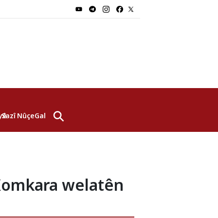
⚲
yê
Sazî
Nûçe
Galerî
 Komkara welatên