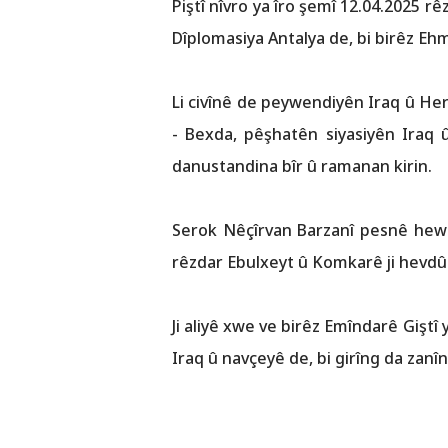
Piştî nîvro ya îro şemî 12.04.2025
Dîplomasiya Antalya de, bi birêz Eh
Li civînê de peywendiyên Iraq û H
- Bexda, pêşhatên siyasiyên Iraq û
danustandina bîr û ramanan kirin.
Serok Nêçîrvan Barzanî pesnê hewlê
rêzdar Ebulxeyt û Komkarê ji hevdû 
Ji aliyê xwe ve birêz Emîndarê Gişt
Iraq û navçeyê de, bi girîng da zanîn