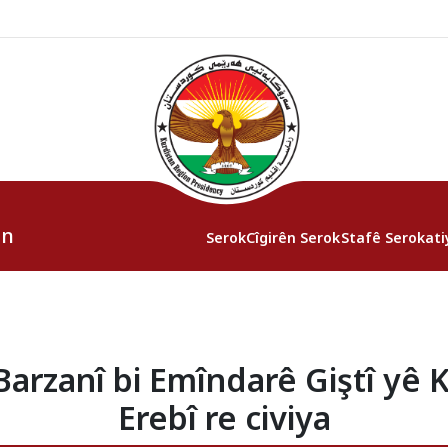
an
Serok
Cîgirên Serok
Stafê Serokati
Barzanî bi Emîndarê Giştî yê
Erebî re civiya