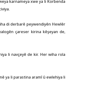
çêweya karnameya xwe ya li Korbenda
iviya.
wiha di derbarê peywendiyên Hewlêr
iyalogên çareser kirina kêşeyan de,
ya li navçeyê de kir. Her wiha rola
 ya li parastina aramî û ewlehiya li