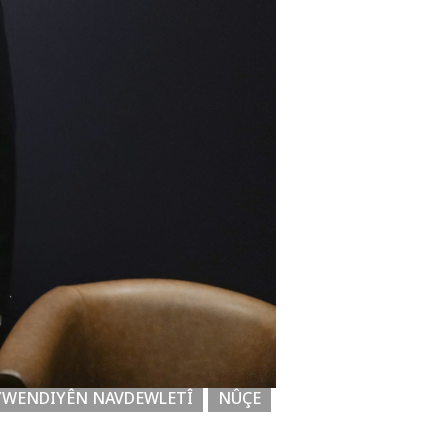
YWENDIYÊN NAVDEWLETÎ
NÛÇE