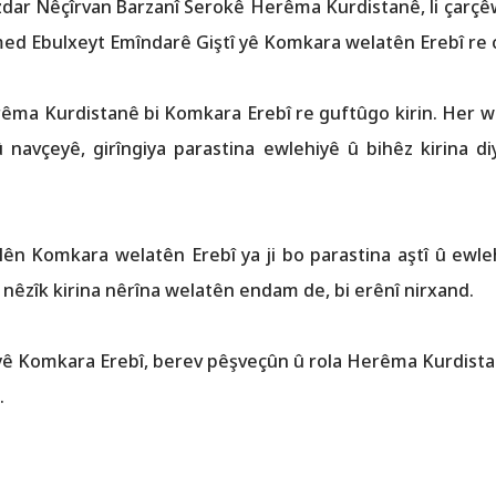
 rêzdar Nêçîrvan Barzanî Serokê Herêma Kurdistanê, li çar
med Ebu‌lxeyt Emîndarê Giştî yê Komkara welatên Erebî re c
erêma Kurdistanê bi Komkara Erebî re guftûgo kirin. Her 
 navçeyê, girîngiya parastina ewlehiyê û bihêz kirina d
n Komkara welatên Erebî ya ji bo parastina aştî û ewlehi
nêzîk kirina nêrîna welatên endam de, bi erênî nirxand.
î yê Komkara Erebî, berev pêşveçûn û rola Herêma Kurdistanê
.