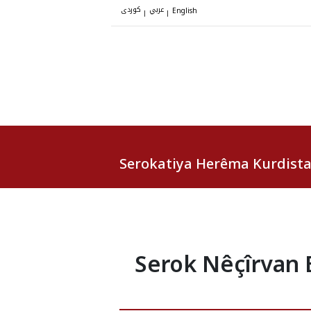
عربي
کوردی
|
|
English
Serokatiya Herêma Kurdist
Serok Nêçîrvan 