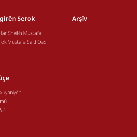
îgirên Serok
Arşîv
afar Sheikh Mustafa
rok Mustafa Said Qadir
ûçe
xuyaniyên
emû
çe