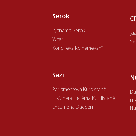
Serok
C
Jîyanama Serok
Ja
Witar
Se
Kongireya Rojnamevanî
Sazî
N
Parlamentoya Kurdistanê
Da
Hikûmeta Herêma Kurdistanê
H
Encumena Dadgerî
Nû