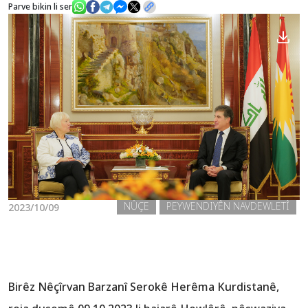
Parve bikin li ser
Nûçe
Galerî
NÛÇE
PEYWENDIYÊN NAVDEWLETÎ
2023/10/09
Birêz Nêçîrvan Barzanî Serokê Herêma Kurdistanê,