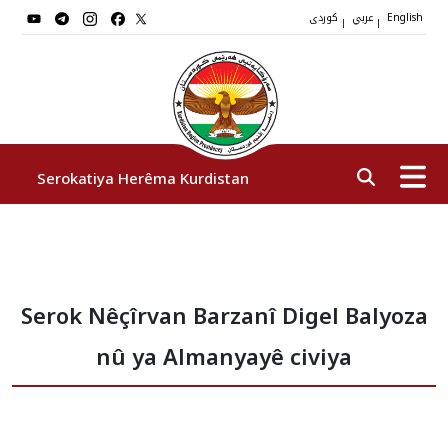
عربي
کوردی
|
|
English
Serokatiya Herêma Kurdistan
Serok
Serok Nêçîrvan Barzanî Digel Balyoza
Cîgirên Serok
nû ya Almanyayê civiya
Stafê Serokatiyê
Sazî