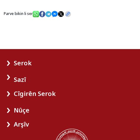
Parve bikin li ser
Serok
Sazî
Cîgirên Serok
Nûçe
Arşîv