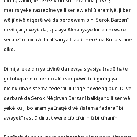
girîng zanîn, lê tekez kirin ku heta niha jî DAIŞ
metirsiyeke rasteqîne ye li ser ewlehî û aramiyê, ji ber
wê jî divê di şerê wê da berdewam bin. Serok Barzanî,
di vê çarçoveyê da, spasiya Almanyayê kir ku di warê
serbazî û mirovî da alîkariya Iraq û Herêma Kurdistanê
dike.
Di mijareke din ya civînê da rewşa siyasiya Iraqê hate
gotûbêjkirin û her du alî li ser pêwîstî û girîngiya
bicîhkirina sîstema federalî li Iraqê hevdeng bûn. Di vê
derbarê da Serok Nêçîrvan Barzanî balkişand li ser wê
yekê ku ji bo aramiya Iraqê divê sîstema federalî bi
awayekî rast û dirust were cîbicîkirin û bi cîhanîn.