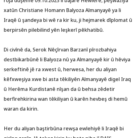
roja duşemê 09.10.2023 li bajarê Hewlêrê, pêşwaziya
xatûn Christiane Homann Balyoza Almanyayê ya li
Iraqê û şandeya bi wê ra kir ku, ji hejmarek dîplomat û
berpirsên pilebilind yên leşkerî pêkhatibû.
Di civînê da, Serok Nêçîrvan Barzanî pîrozbahiya
destbikarbûnê li Balyoza nû ya Almanyayê kir û hêviya
serkeftinê jê ra xwest û, herwesa, her du aliyan
kêfxweşiya xwe bi asta têkiliyên Almanyayê digel Iraq
û Herêma Kurdistanê nîşan da û behsa zêdetir
berfirehkirina wan têkiliyan û karên hevbeş di hemû
waran da kirin.
Her du aliyan baştirbûna rewşa ewlehiyê li Iraqê bi