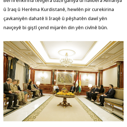
Berfirehkirina tevgera bazirganiya di navbera Almanya
û Iraq û Herêma Kurdistanê, hewlên pir curekirina
çavkaniyên dahatê li Iraqê û pêşhatên dawî yên
navçeyê bi giştî çend mijarên din yên civînê bûn.