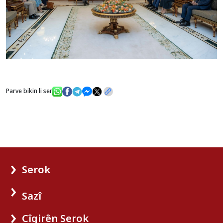
Parve bikin li ser
Serok
Sazî
Cîgirên Serok