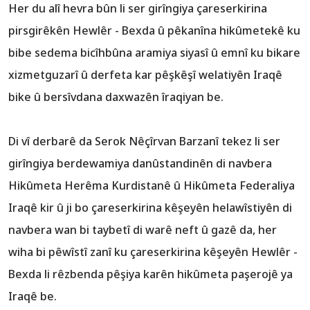
Her du alî hevra bûn li ser girîngiya çareserkirina
pirsgirêkên Hewlêr - Bexda û pêkanîna hikûmetekê ku
bibe sedema bicîhbûna aramiya siyasî û emnî ku bikare
xizmetguzarî û derfeta kar pêşkêşî welatiyên Iraqê
Di vî derbarê da Serok Nêçîrvan Barzanî tekez li ser
girîngiya berdewamiya danûstandinên di navbera
Hikûmeta Herêma Kurdistanê û Hikûmeta Federaliya
Iraqê kir û ji bo çareserkirina kêşeyên ‏helawîstiyên di
navbera wan bi taybetî di warê neft û gazê da, her
wiha bi pêwîstî zanî ku ‏çareserkirina kêşeyên Hewlêr -
Bexda li rêzbenda pêşiya karên hikûmeta paşerojê ya