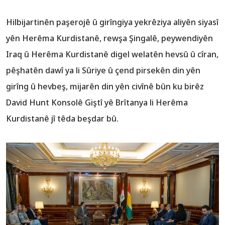
Hilbijartinên paşerojê û girîngiya yekrêziya aliyên siyasî
yên Herêma Kurdistanê, rewşa Şingalê, peywendiyên
Iraq û Herêma Kurdistanê digel welatên hevsû û cîran,
girîng û hevbeş, mijarên din yên civînê bûn ku birêz
David Hunt Konsolê Giştî yê Brîtanya li Herêma
Kurdistanê jî têda beşdar bû.