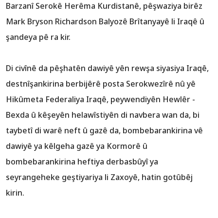
Barzanî Serokê Herêma Kurdistanê, pêşwaziya birêz
Mark Bryson Richardson Balyozê Brîtanyayê li Iraqê û
‏şandeya pê ra kir.
Di civînê da pêşhatên dawiyê yên rewşa siyasiya Iraqê,
destnîşankirina berbijêrê posta Serokwezîrê nû yê
Hikûmeta Federaliya Iraqê, peywendiyên Hewlêr -
Bexda û kêşeyên helawîstiyên di navbera wan da, bi
taybetî di warê neft û gazê da, bombebarankirina vê
bombebarankirina heftiya derbasbûyî ya
seyrangeheke ‏geştiyariya li Zaxoyê, hatin gotûbêj
kirin.