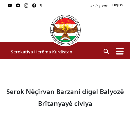
عربي
کوردی
|
|
English
Serokatiya Herêma Kurdistan
Serok
Serok Nêçîrvan Barzanî digel Balyozê
Cîgirên Serok
Brîtanyayê civiya
Stafê Serokatiyê
Sazî