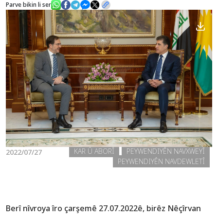
Parve bikin li ser
Nûçe
Galerî
KAR Û ABORÎ
PEYWENDIYÊN NAVXWEYÎ
2022/07/27
PEYWENDIYÊN NAVDEWLETÎ
Berî nîvroya îro çarşemê 27.07.2022ê, birêz Nêçîrvan