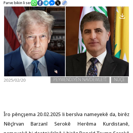
Parve bikin li ser
Nûçe
Galerî
PEYWENDIYÊN NAVDEWLETÎ
NÛÇE
2025/02/20
Îro pênçşema 20.02.2025 li bersîva nameyekê da, birêz
Nêçîrvan Barzanî Serokê Herêma Kurdistanê,