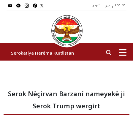
عربي
کوردی
|
|
English
Serokatiya Herêma Kurdistan
Serok
Serok Nêçîrvan Barzanî nameyekê ji
Cîgirên Serok
Serok Trump wergirt
Stafê Serokatiyê
Sazî