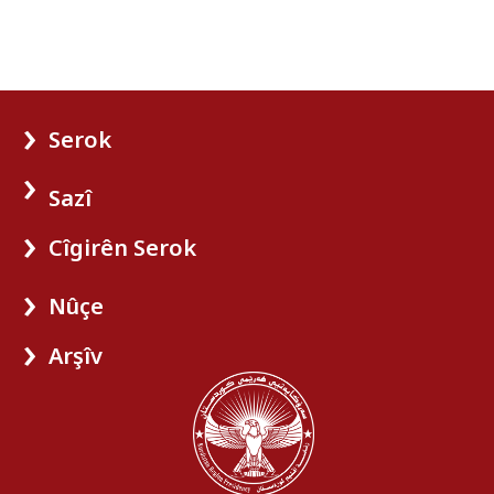
Serok
Sazî
Cîgirên Serok
Nûçe
Arşîv