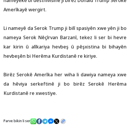
nameyekê bi destnivîsînê ji birêz Donald Trump Serokê
Amerîkayê wergirt.
Li nameyê da Serok Trump ji bilî spasiyên xwe yên ji bo
nameya Serok Nêçîrvan Barzanî, tekez li ser bi hevre
kar kirin û alîkariya hevbeş û pêşxistina bi bihayên
hevbeşên bi Herêma Kurdistanê re kiriye.
Birêz Serokê Amerîka her wiha li dawiya nameya xwe
da hêviya serkeftinê ji bo birêz Serokê Herêma
Kurdistanê re xwestiye.
Parve bikin li ser