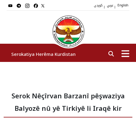
کوردی
عربي
|
|
English
Serokatiya Herêma Kurdistan
Serok
Serok Nêçîrvan Barzanî pêşwaziya
Cîgirên Serok
Balyozê nû yê Tirkiyê li Iraqê kir
Stafê Serokatiyê
Sazî