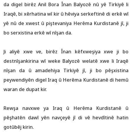
da digel birêz Anil Bora Înan Balyozê nû yê Tirkiyê li
Iraqê, bi xêrhatina wî kir û hêviya serkeftinê di erkê wî
yê nû de xwest û piştevaniya Herêma Kurdistanê jî, ji
bo serxistina erkê wî nîşan da.
Ji aliyê xwe ve, birêz Înan kêfxweşiya xwe ji bo
destnîşankirina wî weke Balyozê welatê xwe li Iraqê
nîşan da û amadehiya Tirkiyê jî, ji bo pêşxistina
peywendiyên digel Iraq û Herêma Kurdistanê di hemû
waran de dupat kir.
Rewşa navxwe ya Iraq û Herêma Kurdistanê û
pêşhatên dawî yên navçeyê jî di vê hevdîtinê hatin
gotûbêj kirin.