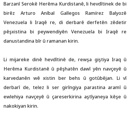
Barzanî Serokê Herêma Kurdistanê, li hevdîtinek de bi
birêz Arturo Aníbal Gallegos Ramírez Balyozê
Venezuela li Iraqê re, di derbarê derfetên zêdetir
pêşxistina bi peywendiyên Venezuela bi Iraqê re
danustandina bîr û ramanan kirin.
Li mijareke dinê hevdîtinê de, rewşa giştiya Iraq û
Herêma Kurdistanê û pêşhatên dawî yên navçeyê û
karvedanên wê xistin ber behs û gotûbêjan. Li vî
derbarî de, telez li ser girîngiya parastina aramî û
ewlehiya navçeyê û çareserkirina aştîyaneya kêşe û
nakokiyan kirin.