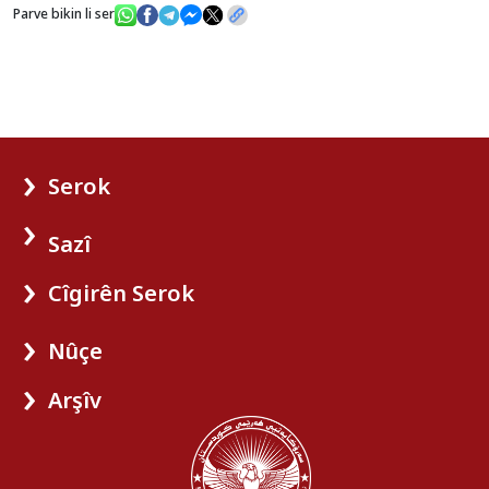
Parve bikin li ser
Serok
Sazî
Cîgirên Serok
Nûçe
Arşîv