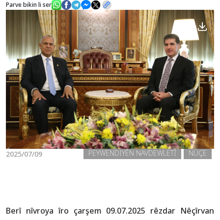
Parve bikin li ser
Nûçe
Galerî
PEYWENDIYÊN NAVDEWLETÎ
NÛÇE
2025/07/09
Berî nîvroya îro çarşem 09.07.2025 rêzdar Nêçîrvan