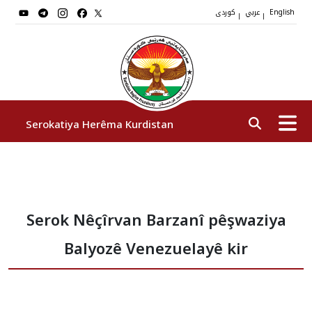
عربي
کوردی
|
|
English
Serokatiya Herêma Kurdistan
Serok
Serok Nêçîrvan Barzanî pêşwaziya
Cîgirên Serok
Balyozê Venezuelayê kir
Stafê Serokatiyê
Sazî