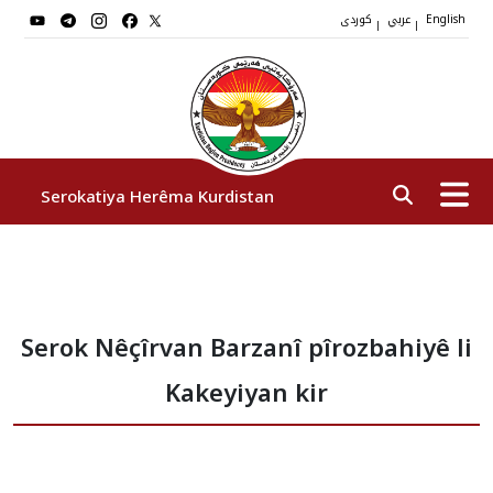
عربي
کوردی
|
|
English
Serokatiya Herêma Kurdistan
Serok
Serok Nêçîrvan Barzanî pîrozbahiyê li
Cîgirên Serok
Kakeyiyan kir
Stafê Serokatiyê
Sazî