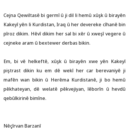
Cejna Qewiltasê bi germî û ji dil li hemû xûşk û birayên
Kakeyî yên li Kurdistan, Iraq û her devereke cîhanê bin
pîroz dikim. Hêvî dikim her sal bi xêr û xweşî vegere û
cejneke aram û bextewer derbas bikin.
Em, bi vê helkeftê, xûşk û birayên xwe yên Kakeyî
piştrast dikin ku em dê wekî her car berevaniyê ji
mafên wan bikin û Herêma Kurdistanê, ji bo hemû
pêkhateyan, dê welatê pêkvejiyan, lêborîn û hevdû
qebûlkirinê bimîne.
Nêçîrvan Barzanî