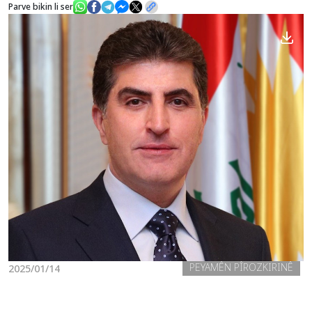
Parve bikin li ser
Nûçe
Galerî
PEYAMÊN PÎROZKIRINÊ
2025/01/14