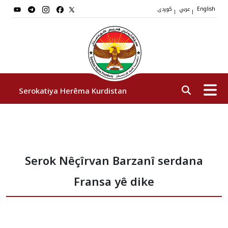
عربي
کوردی
|
|
English
Serokatiya Herêma Kurdistan
Serok
Serok Nêçîrvan Barzanî serdana
Cîgirên Serok
Fransa yê dike
Stafê Serokatiyê
Sazî