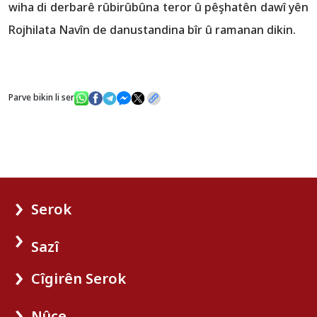
wiha di derbarê rûbirûbûna teror û pêşhatên dawî yên
Rojhilata Navîn de danustandina bîr û ramanan dikin.
Parve bikin li ser
Serok
Sazî
Cîgirên Serok
Nûçe