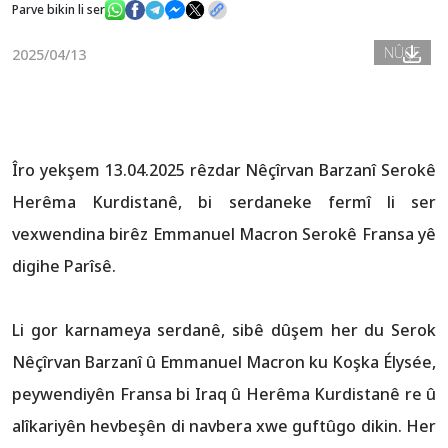
Parve bikin li ser
NÛÇE
2025/04/13
Nûçe
Galerî
Îro yekşem 13.04.2025 rêzdar Nêçîrvan Barzanî Serokê
Herêma Kurdistanê, bi serdaneke fermî li ser
vexwendina birêz Emmanuel Macron Serokê Fransa yê
digihe Parîsê.
Li gor karnameya serdanê, sibê dûşem her du Serok
Nêçîrvan Barzanî û Emmanuel Macron ku Koşka Élysée,
peywendiyên Fransa bi Iraq û Herêma Kurdistanê re û
alîkariyên hevbeşên di navbera xwe guftûgo dikin. Her