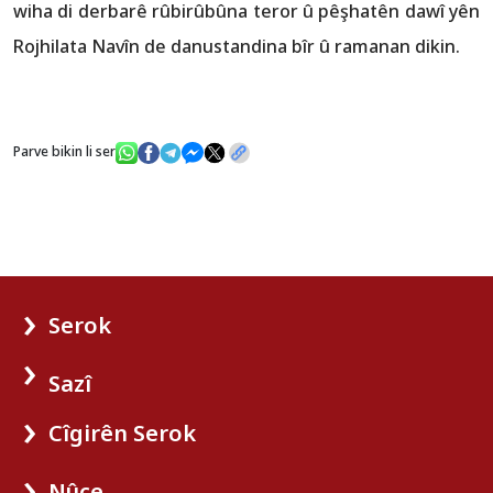
wiha di derbarê rûbirûbûna teror û pêşhatên dawî yên
Rojhilata Navîn de danustandina bîr û ramanan dikin.
Parve bikin li ser
Serok
Sazî
Cîgirên Serok
Nûçe