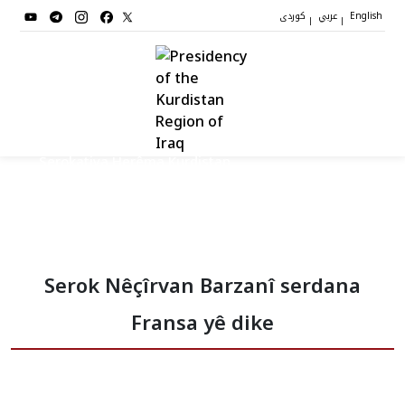
عربي
کوردی
|
|
English
Serokatiya Herêma Kurdistan
Serok
Serok Nêçîrvan Barzanî serdana
Cîgirên Serok
Fransa yê dike
Stafê Serokatiyê
Sazî