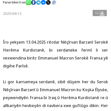
Parve bikin li ser
NÛÇE
2025/04/13
Nûçe
Galerî
Îro yekşem 13.04.2025 rêzdar Nêçîrvan Barzanî Serokê
Herêma Kurdistanê, bi serdaneke fermî li ser
vexwendina birêz Emmanuel Macron Serokê Fransa yê
digihe Parîsê.
Li gor karnameya serdanê, sibê dûşem her du Serok
Nêçîrvan Barzanî û Emmanuel Macron ku Koşka Élysée,
peywendiyên Fransa bi Iraq û Herêma Kurdistanê re û
alîkariyên hevbeşên di navbera xwe guftûgo dikin. Her