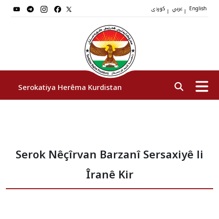
عربي
کوردی
|
|
English
Serokatiya Herêma Kurdistan
Serok
Serok Nêçîrvan Barzanî Sersaxiyê li
Cîgirên Serok
Îranê Kir
Stafê Serokatiyê
Sazî