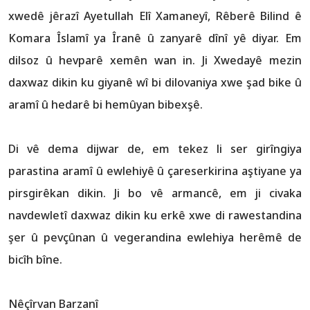
xwedê jêrazî Ayetullah Elî Xamaneyî, Rêberê Bilind ê
Komara Îslamî ya Îranê û zanyarê dînî yê diyar. Em
dilsoz û hevparê xemên wan in. Ji Xwedayê mezin
daxwaz dikin ku giyanê wî bi dilovaniya xwe şad bike û
aramî û hedarê bi hemûyan bibexşê.
Di vê dema dijwar de, em tekez li ser girîngiya
parastina aramî û ewlehiyê û çareserkirina aştiyane ya
pirsgirêkan dikin. Ji bo vê armancê, em ji civaka
navdewletî daxwaz dikin ku erkê xwe di rawestandina
şer û pevçûnan û vegerandina ewlehiya herêmê de
bicîh bîne.
Nêçîrvan Barzanî