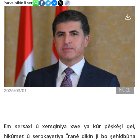
Parve bikin li ser
Nûçe
Galerî
NÛÇE
2026/03/01
Em sersaxî û xemgîniya xwe ya kûr pêşkêşî gel,
hikûmet û serokayetiya Îranê dikin ji bo şehîdbûna