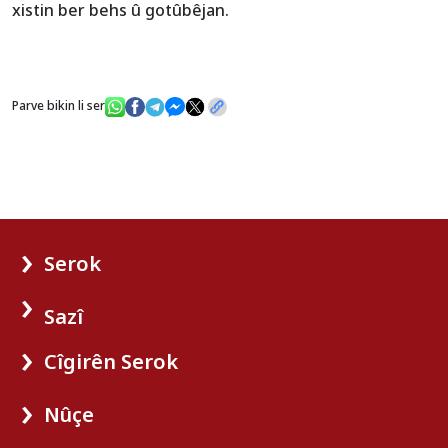
xistin ber behs û gotûbêjan.
Parve bikin li ser
Serok
Sazî
Cîgirên Serok
Nûçe