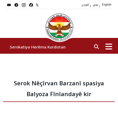
عربي
کوردی
|
|
English
Serokatiya Herêma Kurdistan
Serok
Serok Nêçîrvan Barzanî spasiya
Cîgirên Serok
Balyoza Fînlandayê kir
Stafê Serokatiyê
Sazî