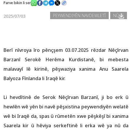
Parve bikin li ser
PEYWENDIYÊN NAVDEWLETÎ
NÛÇE
2025/07/03
Nûçe
Galerî
Berî nîvroya îro pênçşem 03.07.2025 rêzdar Nêçîrvan
Barzanî Serokê Herêma Kurdistanê, bi mebesta
malavayî lê kirinê, pêşwaziya xanima Anu Saarela
Balyoza Fînlanda li Iraqê kir.
Li hevdîtinê de Serok Nêçîrvan Barzanî, ji bo erk û
hewlên wê yên bi navê pêşxistina peywendiyên welatê
wê bi Iraqê da, spas û rûmetên xwe pêşkêşî bi xanima
Saarela kir û hêviya serkeftinê li erka wê ya nû da