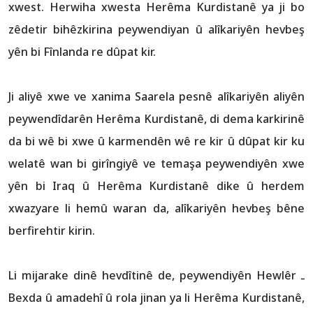
xwest. Herwiha xwesta Herêma Kurdistanê ya ji bo
zêdetir bihêzkirina peywendiyan û alîkariyên hevbeş
yên bi Fînlanda re dûpat kir.
Ji aliyê xwe ve xanima Saarela pesnê alîkariyên aliyên
peywendîdarên Herêma Kurdistanê, di dema karkirinê
da bi wê bi xwe û karmendên wê re kir û dûpat kir ku
welatê wan bi girîngiyê ve temaşa peywendiyên xwe
yên bi Iraq û Herêma Kurdistanê dike û herdem
xwazyare li hemû waran da, alîkariyên hevbeş bêne
berfirehtir kirin.
Li mijarake dinê hevdîtinê de, peywendiyên Hewlêr ـ
Bexda û amadehî û rola jinan ya li Herêma Kurdistanê,