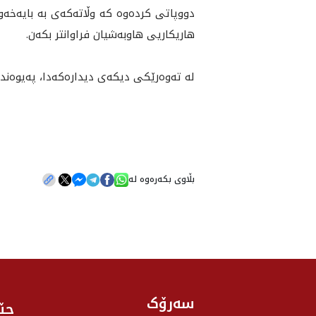
دووپاتى كرده‌وه‌ كه‌ وڵاته‌كه‌ى به‌ بايه‌خه‌
هاريكاريى هاوبه‌شيان فراوانتر بكه‌ن.
له‌ ته‌وه‌رێكى ديكه‌ى ديداره‌كه‌دا، په‌يوه‌ن
بڵاوی بکەرەوە لە
سەرۆک
جێ