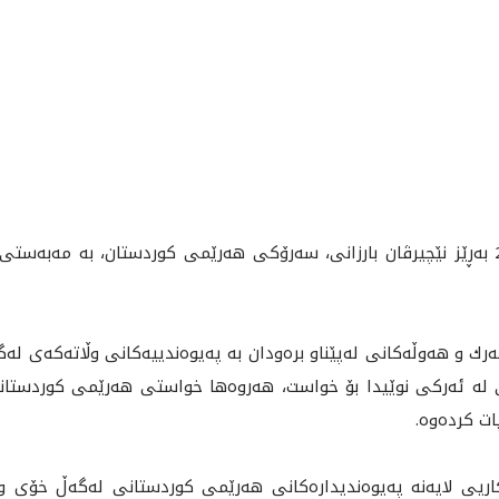
پێشنيوه‌ڕۆى ئه‌مڕۆ پێنجشه‌ممه‌ 2025/7/3 به‌ڕێز نێچيرڤان بارزانى، سه‌رۆكى هه‌رێمى كوردستان،
ه‌رك و هه‌وڵه‌كانى له‌پێناو بره‌ودان بە په‌يوه‌ندييه‌كانى وڵاته‌كه‌ى
 له‌ ئه‌ركى نوێيدا بۆ خواست، هه‌روه‌ها خواستى هه‌رێمى كوردستانى 
ت كرده‌وه‌.
ريى لايه‌نه‌ په‌يوه‌نديداره‌كانى هه‌رێمى كوردستانى له‌گه‌ڵ خۆى و