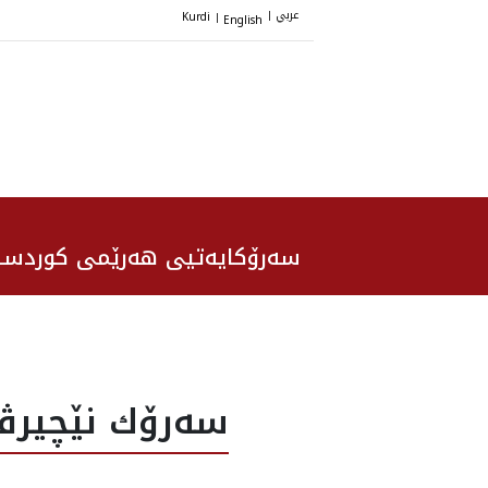
عربي
Kurdi
English
|
|
سەرۆکایەتیی هەرێمی کوردست
سه‌رۆك نێچيرڤا