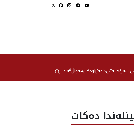
⚲
ی سەرۆکایەتی
دامەزراوەکان
هه‌واڵ
گەلەری
له‌ندا ده‌كات