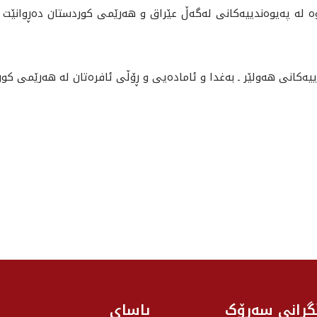
وه‌ له‌ په‌يوه‌ندييه‌كانى له‌گه‌ڵ عێراق و هه‌رێمى كوردستان ده‌ڕوانێت و
دييه‌كانی هه‌ولێر ـ به‌غدا و ئاماده‌يى و ڕۆڵى ئافره‌تان له‌ هه‌رێمى كور
گرانی سه‌رۆک
یاسای