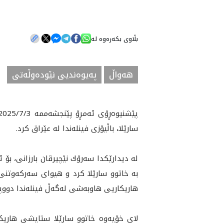
بڵاوی بکەرەوە لە
هه‌واڵ
په‌یوه‌ندیی نێوده‌وڵه‌تی
سارێلا، باڵيۆزى فينله‌ندا له‌ عێراق كرد.
له‌ ديدارێكدا سه‌رۆك نێچيرڤان بارزانى، بۆ ئ
به‌ خاتوو سارێلا كرد و هيواى سه‌ركه‌وتنى
هاريكاريى هاوبه‌شى له‌گه‌ڵ فينله‌ندا دووپا
لاى خۆيه‌وه‌ خاتوو سارێلا ستايشى هاريكا