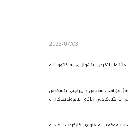
2025/07/03
 به‌ مه‌به‌ستى ماڵئاواييلێكردن، پێشوازیی له‌ خاتوو ئانو
 له‌گه‌ڵ عێراقدا، سوپاس و پێزانينى پێشكه‌ش
بۆ پته‌وكردنى زياترى په‌يوه‌ندييه‌كان و
 ستافه‌كه‌ى له‌ ماوەی كاركردنيدا كرد و