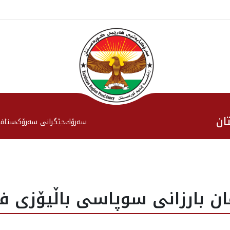
ان
سەرۆك
جێگرانی سه‌رۆک
ستاف
ن بارزانى سوپاسى باڵيۆزى فين