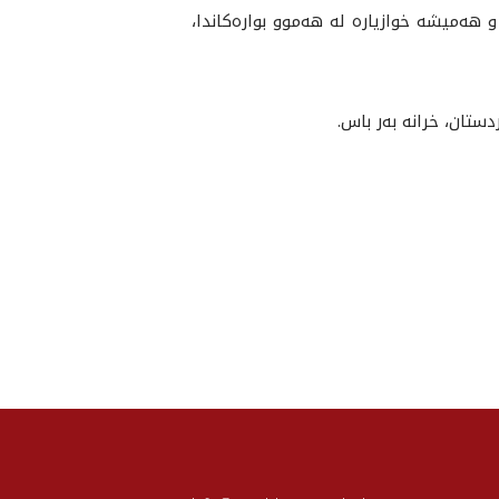
 هه‌ميشه‌ خوازياره‌ له‌ هه‌موو بواره‌كاندا،
دستان، خرانه‌ به‌ر باس.