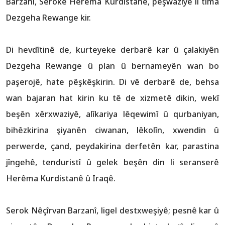
Barzanî, Serokê Herêma Kurdistanê, pêşwaziyê li tîma
Dezgeha Rewange kir.
Di hevdîtinê de, kurteyeke derbarê kar û çalakiyên
Dezgeha Rewange û plan û bernameyên wan bo
paşerojê, hate pêşkêşkirin. Di vê derbarê de, behsa
wan bajaran hat kirin ku tê de xizmetê dikin, wekî
beşên xêrxwaziyê, alîkariya lêqewimî û qurbaniyan,
bihêzkirina şiyanên ciwanan, lêkolîn, xwendin û
perwerde, çand, peydakirina derfetên kar, parastina
jîngehê, tenduristî û gelek beşên din li seranserê
Herêma Kurdistanê û Iraqê.
Serok Nêçîrvan Barzanî, ligel destxweşiyê; pesnê kar û