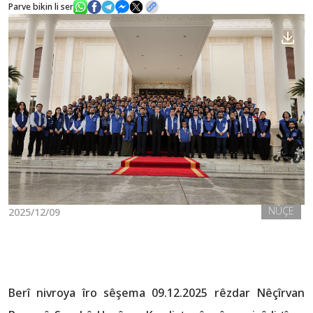
Parve bikin li ser
Nûçe
Galerî
NÛÇE
2025/12/09
Berî nivroya îro sêşema 09.12.2025 rêzdar Nêçîrvan