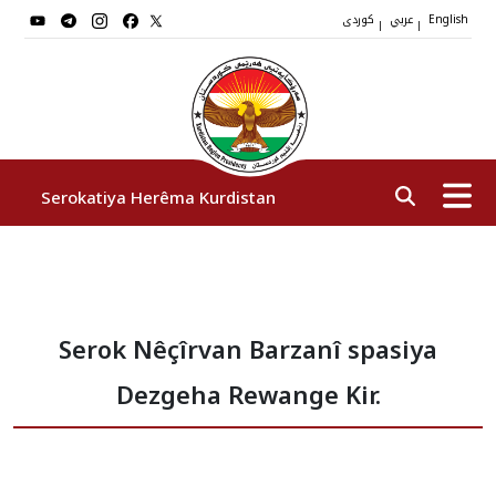
عربي
کوردی
|
|
English
Serokatiya Herêma Kurdistan
Serok
Serok Nêçîrvan Barzanî spasiya
Cîgirên Serok
Dezgeha Rewange Kir.
Stafê Serokatiyê
Sazî