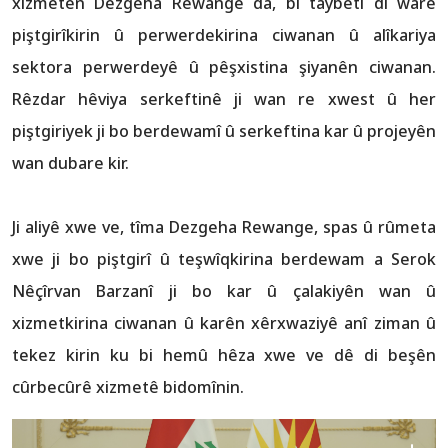
xizmetên Dezgeha Rewange da, bi taybetî di warê
piştgirîkirin û perwerdekirina ciwanan û alîkariya
sektora perwerdeyê û pêşxistina şiyanên ciwanan.
Rêzdar hêviya serkeftinê ji wan re xwest û her
piştgiriyek ji bo berdewamî û serkeftina kar û projeyên
wan dubare kir.
Ji aliyê xwe ve, tîma Dezgeha Rewange, spas û rûmeta
xwe ji bo piştgirî û teşwîqkirina berdewam a Serok
Nêçîrvan Barzanî ji bo kar û çalakiyên wan û
xizmetkirina ciwanan û karên xêrxwaziyê anî ziman û
tekez kirin ku bi hemû hêza xwe ve dê di beşên
cûrbecûrê xizmetê bidomînin.