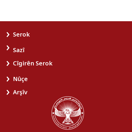
Serok
Sazî
Cîgirên Serok
Nûçe
Arşîv