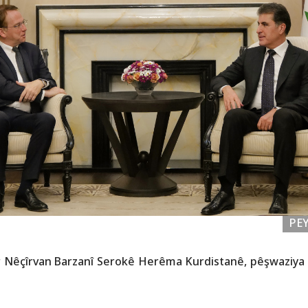
PE
r Nêçîrvan Barzanî Serokê Herêma Kurdistanê, pêşwaziya bi