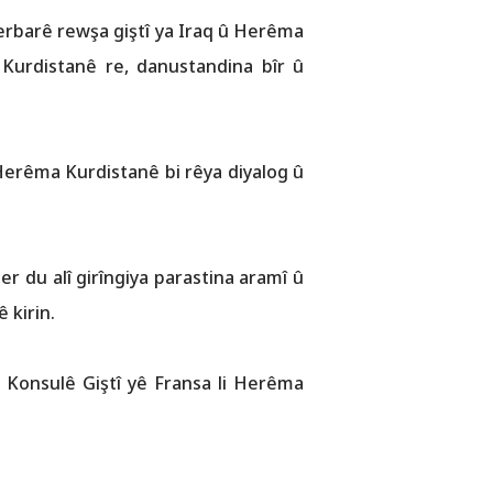
erbarê rewşa giştî ya Iraq û Herêma
Kurdistanê re, danustandina bîr û
 Herêma Kurdistanê bi rêya diyalog û
er du alî girîngiya parastina aramî û
 kirin.
 Konsulê Giştî yê Fransa li Herêma