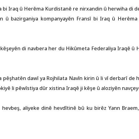
a bi Iraq û Herêma Kurdistanê re nirxandin û herwiha di d
n û bazirganiya kompanyayên Fransî bi Iraq û Herêma 
na kêşeyên di navbera her du Hikûmeta Federaliya Iraqê û
 pêşhatên dawî ya Rojhilata Navîn kirin û li vî derbarî de h
yê li pêwîstiya dûr xistina Iraqê ji kêşe û aloziyên navçeyê
 hevbeş, aliyeke dinê hevdîtinê bû ku birêz Yann Braem,