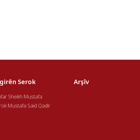
îgirên Serok
Arşîv
afar Sheikh Mustafa
rok Mustafa Said Qadir