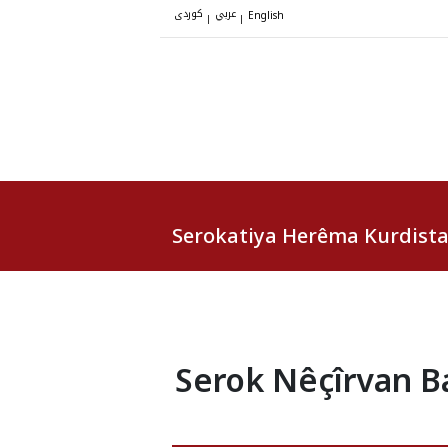
عربي
کوردی
|
|
English
Serokatiya Herêma Kurdist
Serok Nêçîrvan B