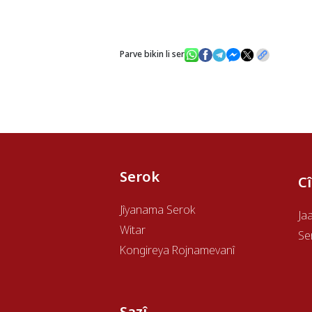
Parve bikin li ser
Serok
C
Jîyanama Serok
Ja
Witar
Se
Kongireya Rojnamevanî
Sazî