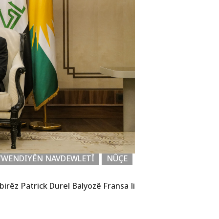
YWENDIYÊN NAVDEWLETÎ
NÛÇE
rêz Patrick Durel Balyozê Fransa li