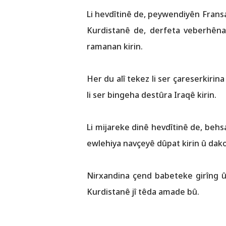
Li hevdîtinê de, peywendiyên Frans
Kurdistanê de, derfeta veberhêna
ramanan kirin.
Her du alî tekez li ser çareserkiri
li ser bingeha destûra Iraqê kirin.
Li mijareke dinê hevdîtinê de, behsa
ewlehiya navçeyê dûpat kirin û dakoki
Nirxandina çend babeteke girîng û
Kurdistanê jî têda amade bû.