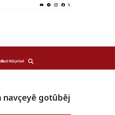
⚲
yê
Sazî
Nûçe
Galerî
a navçeyê gotûbêj