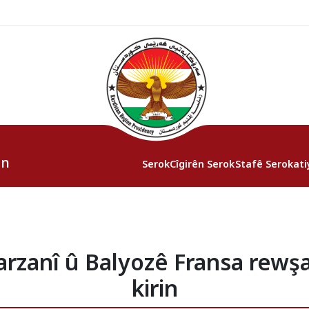
an
Serok
Cîgirên Serok
Stafê Serokati
arzanî û Balyozê Fransa rewş
kirin