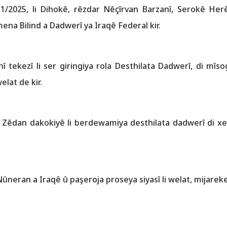
/11/2025, li Dihokê, rêzdar Nêçîrvan Barzanî, Serokê Her
a Bilind a Dadwerî ya Iraqê Federal kir.
î tekezî li ser giringiya rola Desthilata Dadwerî, di mîso
lat de kir.
q Zêdan dakokiyê li berdewamiya desthilata dadwerî di xe
neran a Iraqê û paşeroja proseya siyasî li welat, mijareke 