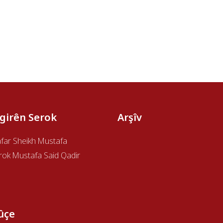
îgirên Serok
Arşîv
afar Sheikh Mustafa
rok Mustafa Said Qadir
ûçe