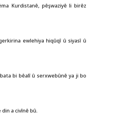
êma Kurdistanê, pêşwaziyê li birêz
gerkirina ewlehiya hiqûqî û siyasî û
bata bi bêalî û serxwebûnê ya ji bo
din a civînê bû.