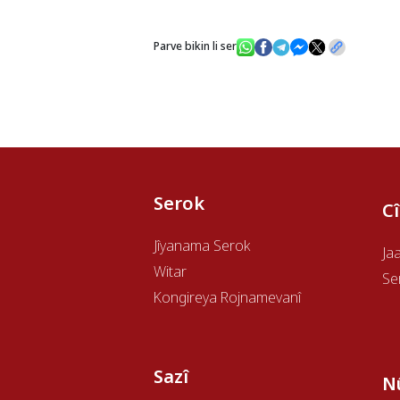
Parve bikin li ser
Serok
C
Jîyanama Serok
Ja
Witar
Se
Kongireya Rojnamevanî
Sazî
N