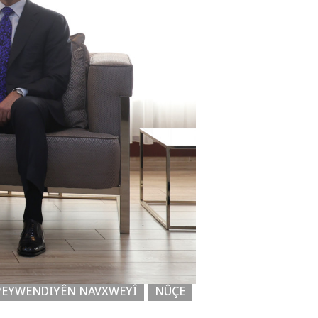
PEYWENDIYÊN NAVXWEYÎ
NÛÇE