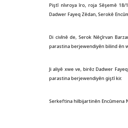
Piştî nîvroya îro, roja Sêşemê 18
Dadwer Fayeq Zêdan, Serokê Encûmen
Di civînê de, Serok Nêçîrvan Barzan
parastina berjewendiyên bilind ên we
Ji aliyê xwe ve, birêz Dadwer Faye
parastina berjewendiyên giştî kir.
Serkeftina hilbijartinên Encûmena Nû