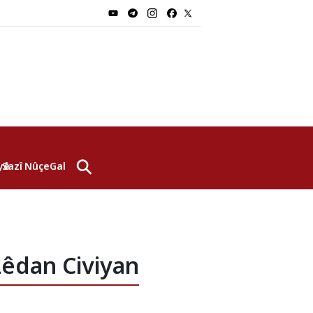
⚲
yê
Sazî
Nûçe
Galerî
êdan Civiyan