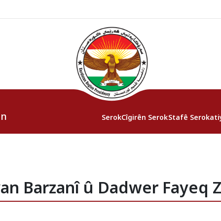
an
Serok
Cîgirên Serok
Stafê Serokati
van Barzanî û Dadwer Fayeq Z