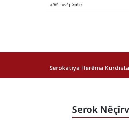
عربي
کوردی
|
|
English
Serokatiya Herêma Kurdist
Serok Nêçîr