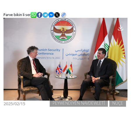
Parve bikin li ser
Nûçe
Galerî
PEYWENDIYÊN NAVDEWLETÎ
NÛÇE
2025/02/15