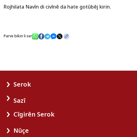
Rojhilata Navîn di civînê da hate gotûbêj kirin.
Parve bikin li ser
Serok
Sazî
Cîgirên Serok
Nûçe