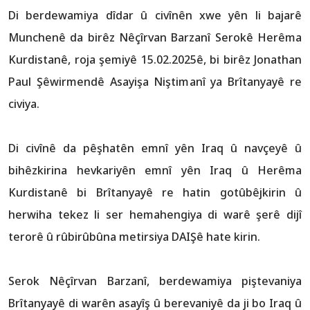
Di berdewamiya dîdar û civînên xwe yên li bajarê
Munchenê da birêz Nêçîrvan Barzanî Serokê Herêma
Kurdistanê, roja şemiyê 15.02.2025ê, bi birêz Jonathan
Paul Şêwirmendê Asayişa Niştimanî ya Brîtanyayê re
civiya.
Di civînê da pêşhatên emnî yên Iraq û navçeyê û
bihêzkirina hevkariyên emnî yên Iraq û Herêma
Kurdistanê bi Brîtanyayê re hatin gotûbêjkirin û
herwiha tekez li ser hemahengiya di warê şerê dijî
terorê û rûbirûbûna metirsiya DAIŞê hate kirin.
Serok Nêçîrvan Barzanî, berdewamiya piştevaniya
Brîtanyayê di warên asayîş û berevaniyê da ji bo Iraq û