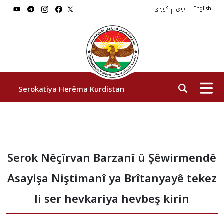
عربي
کوردی
|
|
English
Serokatiya Herêma Kurdistan
Serok
Serok Nêçîrvan Barzanî û Şêwirmendê
Cîgirên Serok
Asayişa Niştimanî ya Brîtanyayê tekez
Stafê Serokatiyê
li ser hevkariya hevbeş kirin
Sazî