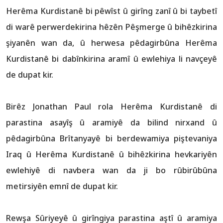
Herêma Kurdistanê bi pêwîst û girîng zanî û bi taybetî
di warê perwerdekirina hêzên Pêşmerge û bihêzkirina
şiyanên wan da, û herwesa pêdagirbûna Herêma
Kurdistanê bi dabînkirina aramî û ewlehiya li navçeyê
de dupat kir.
Birêz Jonathan Paul rola Herêma Kurdistanê di
parastina asayîş û aramiyê da bilind nirxand û
pêdagirbûna Brîtanyayê bi berdewamiya piştevaniya
Iraq û Herêma Kurdistanê û bihêzkirina hevkariyên
ewlehiyê di navbera wan da ji bo rûbirûbûna
metirsiyên emnî de dupat kir.
Rewşa Sûriyeyê û girîngiya parastina aştî û aramiya