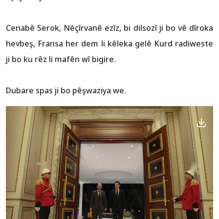
Cenabê Serok, Nêçîrvanê ezîz, bi dilsozî ji bo vê dîroka
hevbeş, Fransa her dem li kêleka gelê Kurd radiweste
ji bo ku rêz li mafên wî bigire.
Dubare spas ji bo pêşwaziya we.