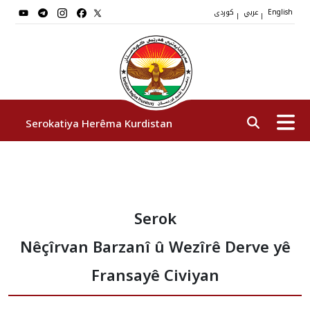
عربي
کوردی
|
|
English
Serokatiya Herêma Kurdistan
Serok
Serok
Cîgirên Serok
Nêçîrvan Barzanî û Wezîrê Derve yê
Stafê Serokatiyê
Fransayê Civiyan
Sazî