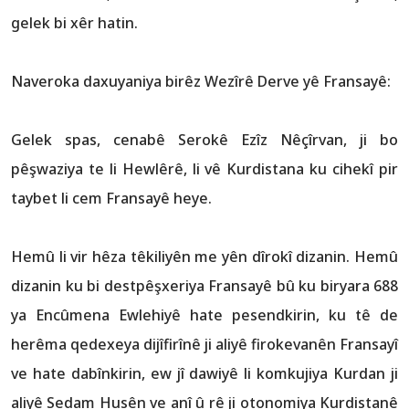
gelek bi xêr hatin.
Naveroka daxuyaniya birêz Wezîrê Derve yê Fransayê:
Gelek spas, cenabê Serokê Ezîz Nêçîrvan, ji bo
pêşwaziya te li Hewlêrê, li vê Kurdistana ku cihekî pir
taybet li cem Fransayê heye.
Hemû li vir hêza têkiliyên me yên dîrokî dizanin. Hemû
dizanin ku bi destpêşxeriya Fransayê bû ku biryara 688
ya Encûmena Ewlehiyê hate pesendkirin, ku tê de
herêma qedexeya dijîfirînê ji aliyê firokevanên Fransayî
ve hate dabînkirin, ew jî dawiyê li komkujiya Kurdan ji
aliyê Sedam Husên ve anî û rê ji otonomiya Kurdistanê