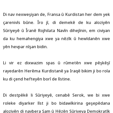
Di nav nexweşiyan de, Fransa û Kurdistan her dem yek
çarenivîs bûne. Îro jî, di demekê de ku aloziyên
Sûriyeyê û Îranê Rojhilata Navîn dihejînin, em civiyan
da ku hemahengiya xwe ya nêzîk û hewldanên xwe
yên hevpar nîşan bidin.
Li vir ez dixwazim spas û rûmetên xwe pêşkêşî
rayedarên Herêma Kurdistanê ya Iraqê bikim ji bo rola
ku di çend hefteyên borî de lîstine.
Di destpêkê li Sûriyeyê, cenabê Serok, we bi xwe
roleke diyarker lîst ji bo bidawîkirina geşepêdana
aloziyên di navbera Şam û Hêzên Sûriyeya Demokratîk