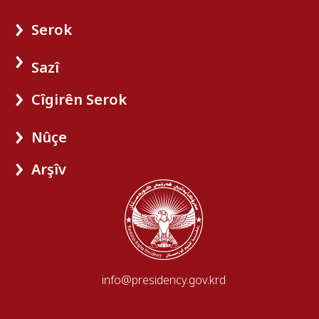
Serok
Sazî
Cîgirên Serok
Nûçe
Arşîv
info@presidency.gov.krd