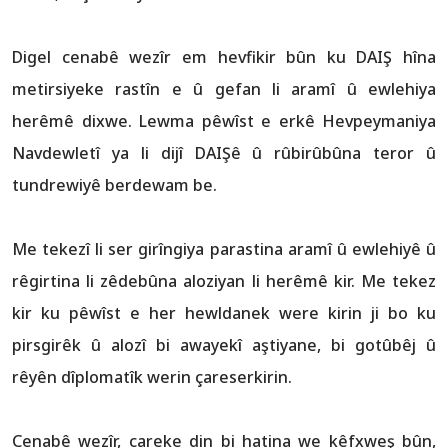
Digel cenabê wezîr em hevfikir bûn ku DAIŞ hîna
metirsiyeke rastîn e û gefan li aramî û ewlehiya
herêmê dixwe. Lewma pêwîst e erkê Hevpeymaniya
Navdewletî ya li dijî DAIŞê û rûbirûbûna teror û
tundrewiyê berdewam be.
Me tekezî li ser girîngiya parastina aramî û ewlehiyê û
rêgirtina li zêdebûna aloziyan li herêmê kir. Me tekez
kir ku pêwîst e her hewldanek were kirin ji bo ku
pirsgirêk û alozî bi awayekî aştiyane, bi gotûbêj û
rêyên dîplomatîk werin çareserkirin.
Cenabê wezîr, careke din bi hatina we kêfxweş bûn,