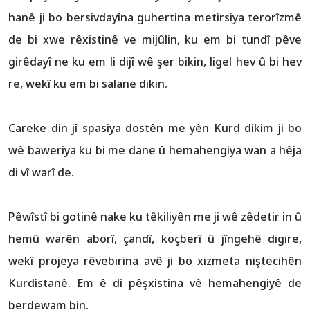
hanê ji bo bersivdayîna guhertina metirsiya terorîzmê
de bi xwe rêxistinê ve mijûlin, ku em bi tundî pêve
girêdayî ne ku em li dijî wê şer bikin, ligel hev û bi hev
re, wekî ku em bi salane dikin.
Careke din jî spasiya dostên me yên Kurd dikim ji bo
wê baweriya ku bi me dane û hemahengiya wan a hêja
di vî warî de.
Pêwîstî bi gotinê nake ku têkiliyên me ji wê zêdetir in û
hemû warên aborî, çandî, koçberî û jîngehê digire,
wekî projeya rêvebirina avê ji bo xizmeta niştecihên
Kurdistanê. Em ê di pêşxistina vê hemahengiyê de
berdewam bin.