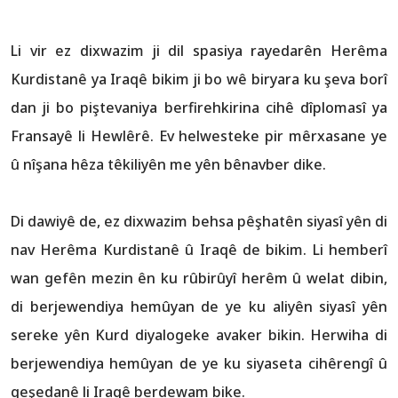
Li vir ez dixwazim ji dil spasiya rayedarên Herêma
Kurdistanê ya Iraqê bikim ji bo wê biryara ku şeva borî
dan ji bo piştevaniya berfirehkirina cihê dîplomasî ya
Fransayê li Hewlêrê. Ev helwesteke pir mêrxasane ye
û nîşana hêza têkiliyên me yên bênavber dike.
Di dawiyê de, ez dixwazim behsa pêşhatên siyasî yên di
nav Herêma Kurdistanê û Iraqê de bikim. Li hemberî
wan gefên mezin ên ku rûbirûyî herêm û welat dibin,
di berjewendiya hemûyan de ye ku aliyên siyasî yên
sereke yên Kurd diyalogeke avaker bikin. Herwiha di
berjewendiya hemûyan de ye ku siyaseta cihêrengî û
geşedanê li Iraqê berdewam bike.