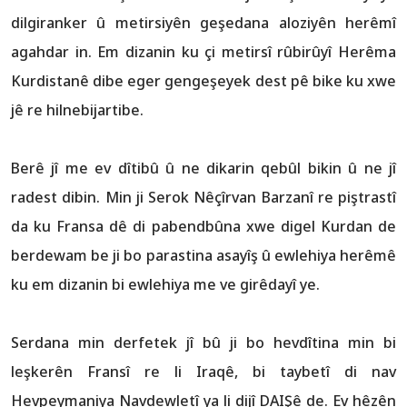
dilgiranker û metirsiyên geşedana aloziyên herêmî
agahdar in. Em dizanin ku çi metirsî rûbirûyî Herêma
Kurdistanê dibe eger gengeşeyek dest pê bike ku xwe
jê re hilnebijartibe.
Berê jî me ev dîtibû û ne dikarin qebûl bikin û ne jî
radest dibin. Min ji Serok Nêçîrvan Barzanî re piştrastî
da ku Fransa dê di pabendbûna xwe digel Kurdan de
berdewam be ji bo parastina asayîş û ewlehiya herêmê
ku em dizanin bi ewlehiya me ve girêdayî ye.
Serdana min derfetek jî bû ji bo hevdîtina min bi
leşkerên Fransî re li Iraqê, bi taybetî di nav
Hevpeymaniya Navdewletî ya li dijî DAIŞê de. Ev hêzên