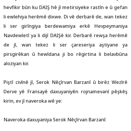
hevfikir bûn ku DAIŞ hê jî metirsiyeke rastîn e û gefan
li ewlehiya herêmê dixwe. Di vê derbarê de, wan tekez
li ser girîngiya berdewamiya erkê Hevpeymaniya
Navdewletî ya li dijî DAIŞê kir. Derbarê rewşa herêmê
de jî, wan tekez li ser çareseriya aştiyane ya
pirsgirêkan û hewldana ji bo rêgirtina li belavbûna
aloziyan kir.
Piştî civînê jî, Serok Nêçîrvan Barzanî û birêz Wezîrê
Derve yê Fransayê daxuyaniyên rojnamevanî pêşkêş
kirin, ev jî naveroka wê ye:
Naveroka daxuyaniya Serok Nêçîrvan Barzanî: