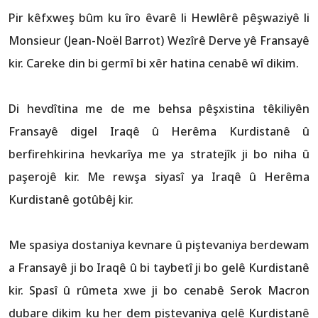
Pir kêfxweş bûm ku îro êvarê li Hewlêrê pêşwaziyê li
Monsieur (Jean-Noël Barrot) Wezîrê Derve yê Fransayê
kir. Careke din bi germî bi xêr hatina cenabê wî dikim.
Di hevdîtina me de me behsa pêşxistina têkiliyên
Fransayê digel Iraqê û Herêma Kurdistanê û
berfirehkirina hevkarîya me ya stratejîk ji bo niha û
paşerojê kir. Me rewşa siyasî ya Iraqê û Herêma
Kurdistanê gotûbêj kir.
Me spasiya dostaniya kevnare û piştevaniya berdewam
a Fransayê ji bo Iraqê û bi taybetî ji bo gelê Kurdistanê
kir. Spasî û rûmeta xwe ji bo cenabê Serok Macron
dubare dikim ku her dem piştevaniya gelê Kurdistanê