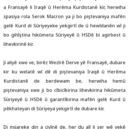
a Fransayê li Iraqê û Herêma Kurdistanê kir, herwiha
spasiya rola Serok Macron ya ji bo piştevaniya mafên
gelê Kurd di Sûriyeyeke yekgirtî de û hewldanên wî ji
bo gihîştina hikûmeta Sûriyeyê û HSDê bi agirbest û
lihevkirinê kir.
Ji aliyê xwe ve, birêz Wezîrê Derve yê Fransayê, dubare
kir ku welatê wî dê di piştevaniya Iraqê û Herêma
Kurdistanê de berdewam be, herwiha hemû
piştevaniya xwe ji bo cîbicîkirina lihevkirina hikûmeta
Sûriyeyê û HSDê û garantîkirina mafên gelê Kurd û
pêkhateyan di Sûriyeya yekgirtî de dubare kir.
Di mijareke din a civînê de, her du alî li ser wê yekê