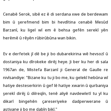
Cenabê Serok, sibê ez ê di serdana xwe de berdewam
bim û şerefmend bim bi hevdîtina cenabê Mesûd
Barzanî, ku ligel wî em ê behsa gefên serekî yên
herêmê û rêyên rûbirûbûna wan bikin.
Ev e derfetek jî dê be ji bo dubarekirina wê hevsozî û
dostaniya ku dîrokeke dirêj heye. Ji ber ku her di sala
1967an de, Mistefa Barzanî ji General de Gaulle re
nivîsandiye: "Bizane ku tu ji bo me, ku gelekî hebûna wî
hatiye desteserkirin û gef lê hatiye xwarin û qurbaniya
şerekî dirêj û dilreqîn, tenê aliyê navdewletî tu yî ku
dikarî bingehên çareseriyeke dadperwerane û
aştiyane ji bo me dabîn bikî."