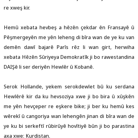
re xweş kir.
Hemû xebata hevbeş a hêzên çekdar ên Fransayê û
Pêşmergeyên me yên leheng di bîra wan de ye ku van
demên dawî bajarê Parîs rêz li wan girt, herwiha
xebata Hêzên Sûriyeya Demokratîk ji bo rawestandina
DAIŞê li ser deriyên Hewlêr û Kobanê.
Serok Hollande, yekem serokdewlet bû ku serdana
Hewlêrê kir da ku hevsoziya xwe ji bo bira û xûşkên
me yên hevçeper re eşkere bike; ji ber ku hemû kes
wêrekî û cangoriya wan lehengên jinan di bîra wan de
ye ku bi serkeftî rûbirûyê hovîtiyê bûn ji bo parastina
axa xwe: Kurdistan.