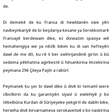
de.
Di demekê de ku Fransa di hewldanên xwe yên
navbeynkariyê de bi beşdariya kesane ya Serokkomarê
Fransayê berdewam dike, ez dixwazim spasiya wê
hemahengiya we ya nêzîk bikim ku di van hefteyên
dawî de me dît, ku rê li ber xwînrijandinê girtin û bû
sedema pêkhatina agirbestê û hêsankirina îmzekirina
peymana 29ê Çileya Paşîn a rabûrî.
Peymanek ku şer bi dawî dike û divê bi temamî were
cîbicîkirin da ku garantiyên siyasî û ewlehiyê ji bo
têkelbûna Kurdan di Sûriyeyeke yekgirtî de dabîn bike,
herwiha divê biryarnameya serokayetiyê ji bo naskirina