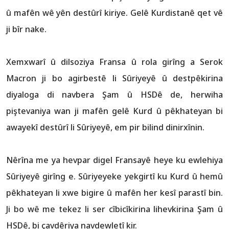
û mafên wê yên destûrî kiriye. Gelê Kurdistanê qet vê
ji bîr nake.
Xemxwarî û dilsoziya Fransa û rola girîng a Serok
Macron ji bo agirbestê li Sûriyeyê û destpêkirina
diyaloga di navbera Şam û HSDê de, herwiha
piştevaniya wan ji mafên gelê Kurd û pêkhateyan bi
awayekî destûrî li Sûriyeyê, em pir bilind dinirxînin.
Nêrîna me ya hevpar digel Fransayê heye ku ewlehiya
Sûriyeyê girîng e. Sûriyeyeke yekgirtî ku Kurd û hemû
pêkhateyan li xwe bigire û mafên her kesî parastî bin.
Ji bo wê me tekez li ser cîbicîkirina lihevkirina Şam û
HSDê, bi çavdêriya navdewletî kir.