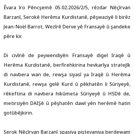
Êvara îro Pêncşemê 05.02.2026/2/5, rêzdar Nêçîrvan
Barzanî, Serokê Herêma Kurdistanê, pêşwaziyê li birêz
Jean-Noël Barrot, Wezîrê Derve yê Fransayê û şandeke
pêre kir.
Di civînê de peywendiyên Fransayê digel Iraqê û
Herêma Kurdistanê, berfirehkirina hevkarîya stratejîk
di navbera wan de, rewşa siyasî ya Iraqê û Herêma
Kurdistanê, rewşa gelê Kurd û pêkhatên li Sûriyeyê,
rêkeftina di navbera hikûmeta Sûriyeyê û HSDê de,
metirsiyên DAIŞê û pêşhatên dawî yên herêmê hatin
gotûbêjkirin.
Serok Nêçîrvan Barzanî spasiya piştevaniya berdewam