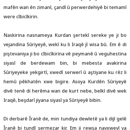
mafên wan ên zimanî, çandî û perwerdehiyê bi temamî
were cîbicîkirin.
Naskirina nasnameya Kurdan şertekî sereke ye ji bo
vejandina Sûriyeyê, wekî ku li Iraqê jî wisa bû. Em ê di
piştevaniya ji bo cîbicîkirina vê peymanê û veguhestina
siyasî de berdewam bin, bi mebesta avakirina
Sûriyeyeke yekgirtî, xwedî serwerî û aştiyane ku rêz li
hemû pêkhatên xwe bigire. Asoya Kurdên Sûriyeyê
divê tenê di herêma wan de kurt nebe, belkî divê wek
Iraqê, beşdarî jiyana siyasî ya Sûriyeyê bibin.
Di derbarê Îranê de, min tundiya dewletê ya li dijî gelê
Îranê bi tundî şermezar kir. Em ji rewşa navxweyî ya