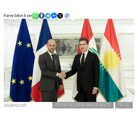
Parve bikin li ser
Nûçe
Galerî
PEYWENDIYÊN NAVDEWLETÎ
NÛÇE
2026/02/05