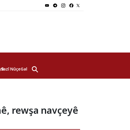
⚲
yê
Sazî
Nûçe
Galerî
nê, rewşa navçeyê