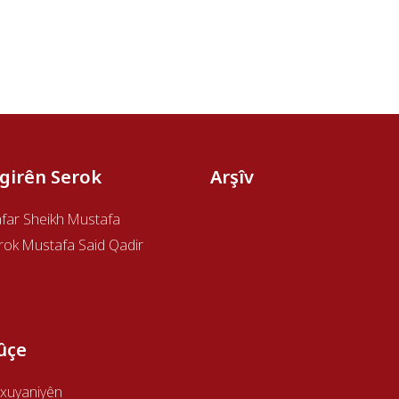
îgirên Serok
Arşîv
afar Sheikh Mustafa
rok Mustafa Said Qadir
ûçe
xuyaniyên