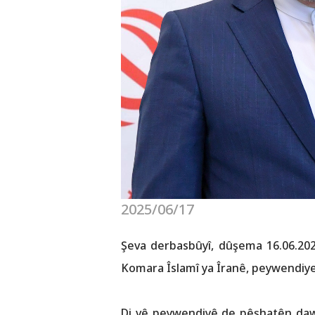
2025/06/17
Şeva derbasbûyî, dûşema 16.06.20
Komara Îslamî ya Îranê, peywendiy
Di vê peywendiyê de pêşhatên dawî