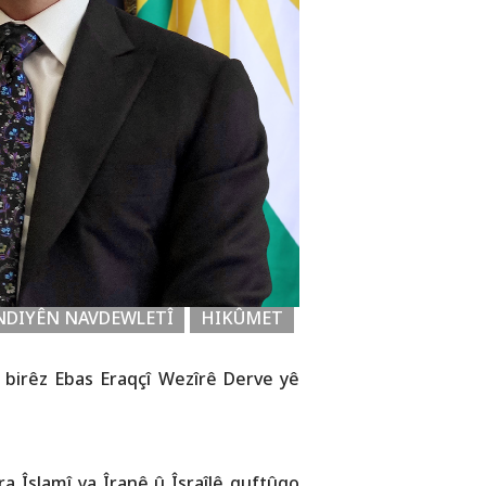
DIYÊN NAVDEWLETÎ
HIKÛMET
birêz Ebas Eraqçî Wezîrê Derve yê
 Îslamî ya Îranê û Îsraîlê guftûgo