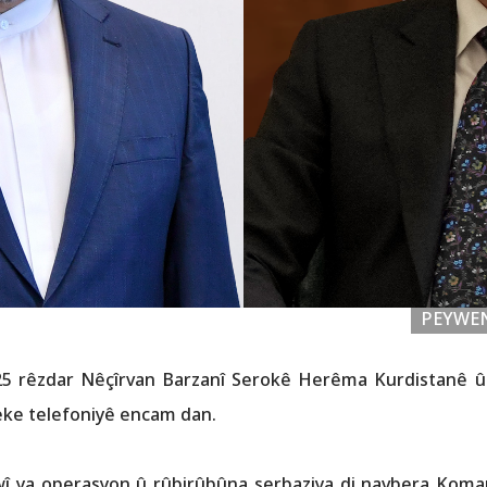
PEYWEN
25 rêzdar Nêçîrvan Barzanî Serokê Herêma Kurdistanê û 
eke telefoniyê encam dan.
 ya operasyon û rûbirûbûna serbaziya di navbera Komara