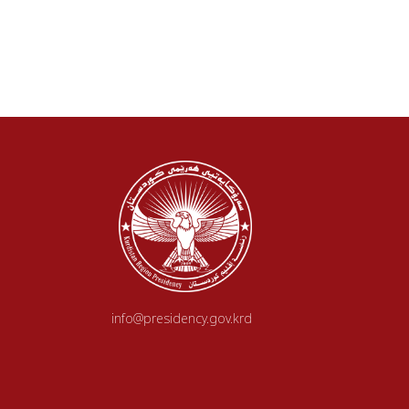
info@presidency.gov.krd