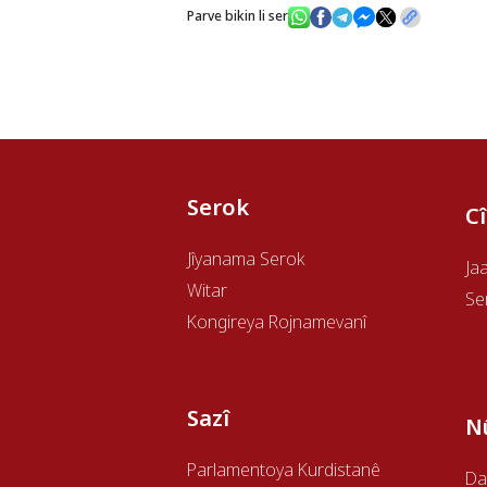
Parve bikin li ser
Serok
C
Jîyanama Serok
Ja
Witar
Se
Kongireya Rojnamevanî
Sazî
N
Parlamentoya Kurdistanê
Da