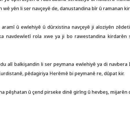
 wê yên li ser navçeyê de, danustandina bîr û ramanan kir
na aramî û ewlehiyê û dûrxistina navçeyê ji aloziyên zêde
aka navdewletî rola xwe ya ji bo rawestandina kirdarên s
u alî balkişandin li ser peymana ewlehiyê ya di navbera I
rdistanê, pêdagiriya Herêmê bi peymanê re, dûpat kir.‌
na pêşhatan û çend pirseke dinê girîng û hevbeş, mijarên 