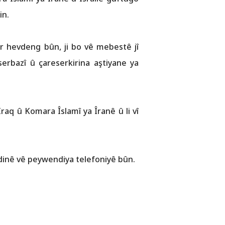
in.
tir hevdeng bûn, ji bo vê mebestê jî
erbazî û çareserkirina aştiyane ya
raq û Komara Îslamî ya Îranê û li vî
dinê vê peywendiya telefoniyê bûn.