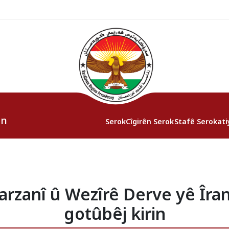
an
Serok
Cîgirên Serok
Stafê Serokati
arzanî û Wezîrê Derve yê Îra
gotûbêj kirin