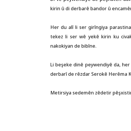
kirin û di derbarê bandor û encamên
Her du alî li ser girîngiya parasti
tekez li ser wê yekê kirin ku civ
nakokiyan de bibîne.
Li beşeke dinê peywendiyê da, her d
derbarî de rêzdar Serokê Herêma Ku
Metirsiya sedemên zêdetir pêşxisti