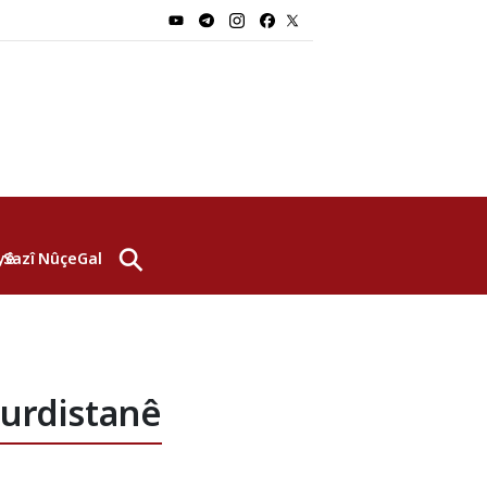
⚲
yê
Sazî
Nûçe
Galerî
urdistanê