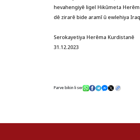
hevahengiyê ligel Hikûmeta Herêma
dê zirarê bide aramî û ewlehiya Iraq
Serokayetiya Herêma Kurdistanê
31.12.2023
Parve bikin li ser