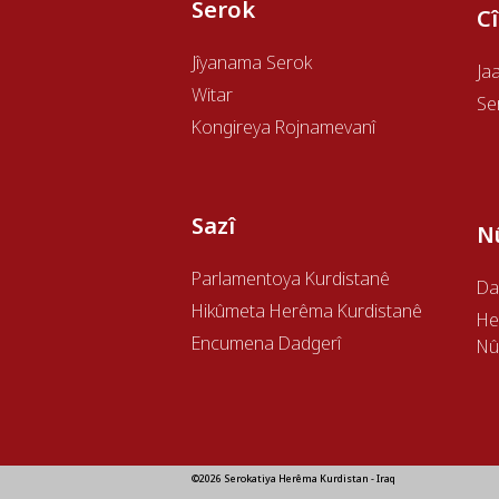
Serok
C
Jîyanama Serok
Ja
Witar
Se
Kongireya Rojnamevanî
Sazî
N
Parlamentoya Kurdistanê
Da
Hikûmeta Herêma Kurdistanê
H
Encumena Dadgerî
Nû
©2026 Serokatiya Herêma Kurdistan - Iraq