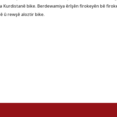
 Kurdistanê bike. Berdewamiya êrîşên firokeyên bê firok
ê û rewşê aloztir bike.