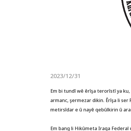
2023/12/31
Em bi tundî wê êrîşa terorîstî ya k
armanc, şermezar dikin. Êrîşa li s
metirsîdar e û nayê qebûlkirin û ara
Em bang li Hikûmeta Iraqa Federal di