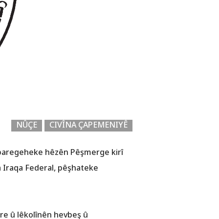
NÛÇE
CIVÎNA ÇAPEMENIYÊ
rê baregeheke hêzên Pêşmerge kirî
a Iraqa Federal, pêşhateke
gre û lêkolînên hevbeş û