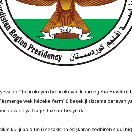
u, şeva borî bi firokeyên bê firokevan li parêzgeha Hewlê
er Pêşmerge wek hêzeke fermî û beşek ji sîstema berevaniy
mî û ewlehiya Iraqê dixe metirsiyê da.
kin ku, ji bo dîtin û cezakirina êrîşkaran tedbîrên ciddî bi