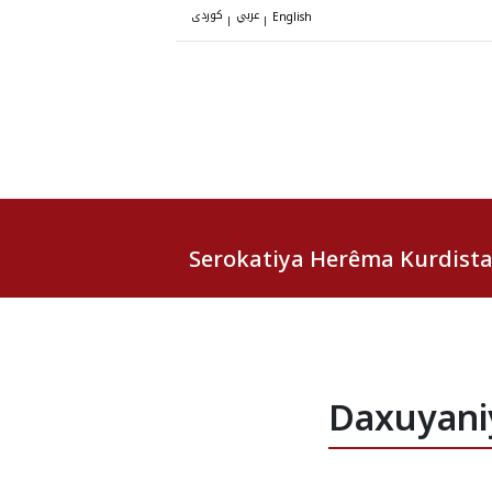
عربي
کوردی
|
|
English
Serokatiya Herêma Kurdist
Daxuyani