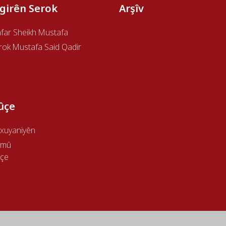
îgirên Serok
Arşîv
afar Sheikh Mustafa
rok Mustafa Said Qadir
ûçe
xuyaniyên
emû
çe