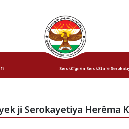
an
Serok
Cîgirên Serok
Stafê Serokati
yek ji Serokayetiya Herêma K