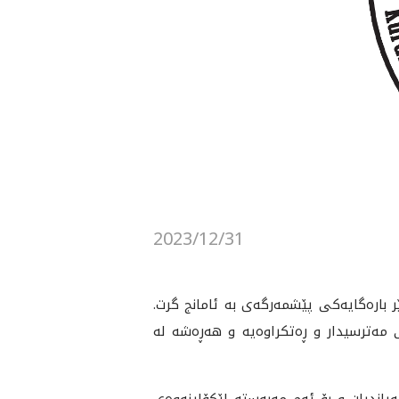
2023/12/31
ر باره‌گايه‌كى پێشمه‌رگه‌ى به‌ ئامانج گرت.
رسيدار و ڕه‌تكراوه‌يه‌ و هه‌ڕه‌شه‌ له‌
انديان و بۆ ئه‌م مه‌به‌سته‌ لێكۆلينه‌وه‌ى