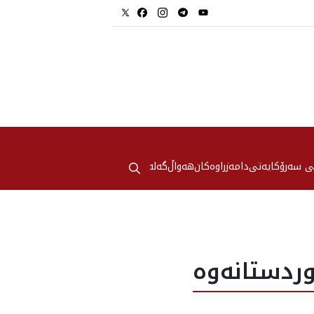
⚲
ی سەرۆکایەتی
دامەزراوەکان
هه‌واڵ
گەلەری
ردستانه‌وه‌