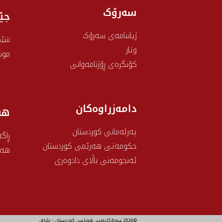
سەرۆک
جێ
ژیاننامەی سەرۆک
شێخ
وتار
موس
کۆنگرەی ڕۆژنامەوانی
دامەزراوەکان
هه
پەرلەمانی کوردستان
ڕاگە
حکومەتی هەرێمی کوردستان
هەو
ئەنجومەنی باڵای دادوەری
©2026 سەرۆکایەتیی هەرێمی کوردستان - عێراق