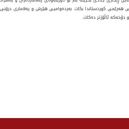
هه‌رێمى كوردستاندا بكات. به‌رده‌واميى هێرش و په‌لامارى درۆنى بۆ
دۆخه‌كه‌ ئاڵۆزتر ده‌كات.