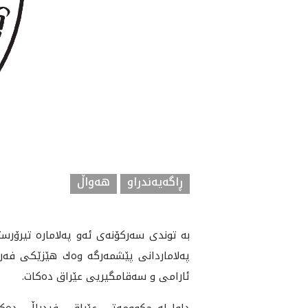
ڕاگەیەندراو
هه‌واڵ
به‌ توندى سه‌ركۆنه‌ى ئه‌و په‌لاماره‌ تيرۆرس
په‌لاماردانى پێشمه‌رگه‌ وه‌ك هێزێكى فه‌
ئارامى و سه‌قامگيريى عێراق ده‌كات.
داوا له‌ حكوومه‌تى عێراقى فيدراڵى ده‌كه‌ين