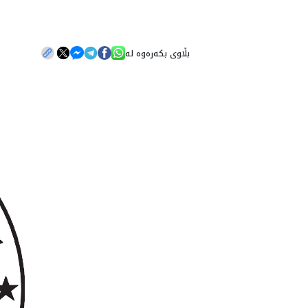
بڵاوی بکەرەوە لە