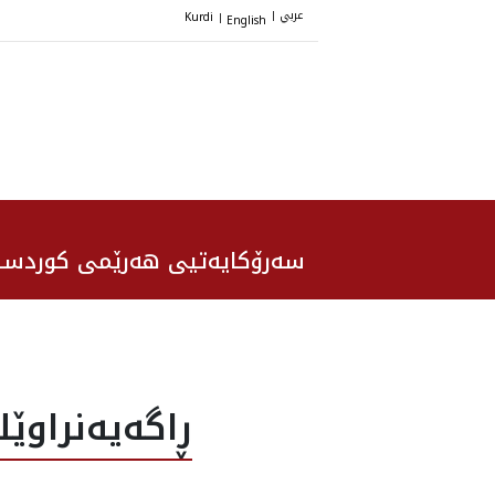
عربي
Kurdi
English
|
|
سەرۆکایەتیی هەرێمی کوردست
ڕاگه‌يه‌نراو