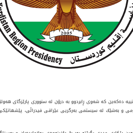
تييه‌ ده‌كه‌ين كه‌ شه‌وى ڕابردوو به‌ درۆن له‌ سنوورى پارێزگاى هه‌ولێ
رمى و به‌شێك له‌ سيستمى به‌رگريى عێراقى فيدراڵى، پێشهاتێكى مه‌ت
 ڕێكارى جددى بگرێته‌ به‌ر بۆ دۆزينه‌وه‌ى په‌لامارده‌ران و به‌سزاگه‌ي