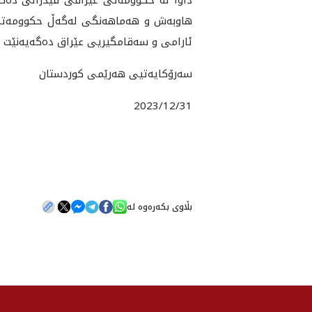
هاوبه‌ش و هه‌ماهه‌نگى له‌گه‌ڵ حكوومه‌تى 
ئارامى و سه‌قامگيريى عێراق ده‌گه‌يه‌نێت و 
سه‌رۆكايه‌تيى هه‌رێمى كوردستان
2023/12/31
بڵاوی بکەرەوە لە