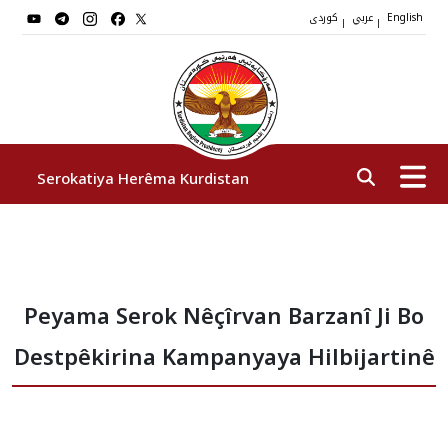
عربي
کوردی
|
|
English
Serokatiya Herêma Kurdistan
Serok
Peyama Serok Nêçîrvan Barzanî Ji Bo
Cîgirên Serok
Destpêkirina Kampanyaya Hilbijartinê
Stafê Serokatiyê
Sazî