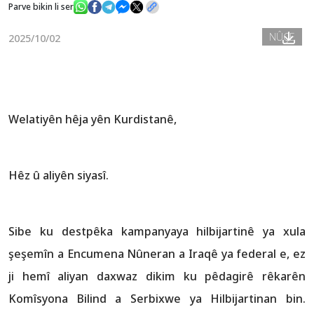
Parve bikin li ser
NÛÇE
2025/10/02
Nûçe
Galerî
Welatiyên hêja yên Kurdistanê,
Hêz û aliyên siyasî.
Sibe ku destpêka kampanyaya hilbijartinê ya xula
şeşemîn a Encumena Nûneran a Iraqê ya federal e, ez
ji hemî aliyan daxwaz dikim ku pêdagirê rêkarên
Komîsyona Bilind a Serbixwe ya Hilbijartinan bin.