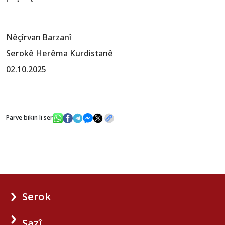
Nêçîrvan Barzanî
Serokê Herêma Kurdistanê
02.10.2025
Parve bikin li ser
Serok
Sazî