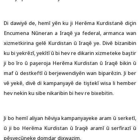
Di dawiyê de, hemî yên ku ji Herêma Kurdistanê diçin
Encumena Nûneran a Iraqê ya federal, armanca wan
xizmetkirina gelê Kurdistan û Iraqê ye. Divê bizanibin
ku bi yekrêzî, yekîtî û bi hev re dikarin xizmeteke baştir
ji bo îro û paşeroja Herêma Kurdistan û Iraqê bikin û
maf û destkeftî û berjewendiyên wan biparêzin. Ji ber
vê yekê, divê di kampanyayê de tiştekî wisa li hember
hev nekin ku sibe nikaribin bi hev re bixebitin.
Ji bo hemî aliyan hêviya kampanyayeke aram û serketî,
û ji bo Herêma Kurdistan û Iraqê aramî û serfirazî û
pêşveçûneke domdar dixwazim.