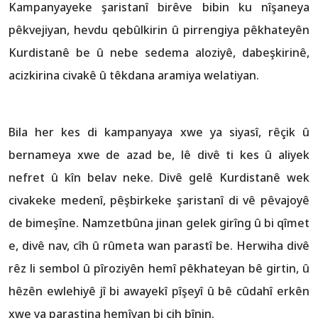
Kampanyayeke şaristanî birêve bibin ku nîşaneya
pêkvejiyan, hevdu qebûlkirin û pirrengiya pêkhateyên
Kurdistanê be û nebe sedema aloziyê, dabeşkirinê,
acizkirina civakê û têkdana aramiya welatiyan.
Bila her kes di kampanyaya xwe ya siyasî, rêçik û
bernameya xwe de azad be, lê divê ti kes û aliyek
nefret û kîn belav neke. Divê gelê Kurdistanê wek
civakeke medenî, pêşbirkeke şaristanî di vê pêvajoyê
de bimeşîne. Namzetbûna jinan gelek girîng û bi qîmet
e, divê nav, cîh û rûmeta wan parastî be. Herwiha divê
rêz li sembol û pîroziyên hemî pêkhateyan bê girtin, û
hêzên ewlehiyê jî bi awayekî pîşeyî û bê cûdahî erkên
xwe ya parastina hemîyan bi cih bînin.