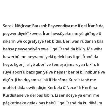
Serok Nêçîrvan Barzanî: Peywendiya me li gel Îranê da,
peywendiyekî kevne, Îran hevsûyeke me yê girînge û
nikarîn wê cografyayê têk bidîn. Berî wan rûdanan bila
behsa peywendiyên xwe li gel Îranê da bikîn. Me wiha
bawerbû me peywendiyekî gelek baş li gel Îranê da
heye. Eger ji aliyê aborî ve temaşa jimareyan bikîn, li
rûyê aborî û bazirganiyê ve hejmar ber bi bilindbûnê ve
diçûn. Ji bo duyem sal bû li Herêma Kurdistanê me
muhlet dida ewên diçin Kerbela û Necef li Herêma
Kurdistanê ve derbas bibin. Li ser dosye ya emnî me
pêşketineke gelek baş hebû li gel Îranê da ku dibêjim