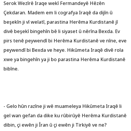
Serok Wezîrê Iraqe wekî Fermandeyê Hêzên
Çekdaran. Madem em li cografya Iraqê da dijîn û
beşekîn ji vî welatî, parastina Herêma Kurdistanê jî
divê beşekî bingehîn bê li siyaset û nêrîna Bexda. Ev
pirs tenê peywendî bi Herêma Kurdistanê ve nîne, eve
peywendî bi Bexda ve heye. Hikûmeta Iraqê divê rola
xwe ya bingehîn ya ji bo parastina Herêma Kurdistanê
bibîne.
- Gelo hûn razîne ji wê muameleya Hikûmeta Iraqê li
gel wan gefan da dike ku rûbirûyê Herêma Kurdistanê
dibin, çi ewên ji Îran û çi ewên ji Tirkiyê ve ne?