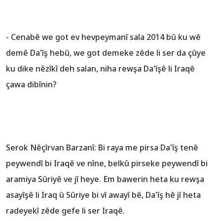
- Cenabê we got ev hevpeymanî sala 2014 bû ku wê
demê Da'îş hebû, we got demeke zêde li ser da çûye
ku dike nêzîkî deh salan, niha rewşa Da'îşê li Iraqê
çawa dibînin?
Serok Nêçîrvan Barzanî: Bi raya me pirsa Da'îş tenê
peywendî bi Iraqê ve nîne, belkû pirseke peywendî bi
aramiya Sûriyê ve jî heye. Em bawerin heta ku rewşa
asayîşê li Iraq û Sûriye bi vî awayî bê, Da'îş hê jî heta
radeyekî zêde gefe li ser Iraqê.