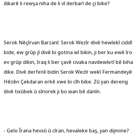
dikarê li rewşa niha de li vî derbarî de çi bike?
Serok Nêçîrvan Barzanî: Serok Wezîr divê hewlekî ciddî
bide, ew grûp jî divê bi gotina wî bikin, ji ber ku ewê îro
ev grûp dikin, Iraq li ber çavê civaka navdewletî bê biha
dike. Divê derfetê bidin Serok Wezîr wekî Fermandeyê
Hêzên Çekdaran erkê xwe bi cîh bike. Zû yan dereng
divê tixûbek û sînorek ji bo wan bê danîn.
- Gelo Îrana hevsû û cîran, hevaleke baş, yan dijmine?