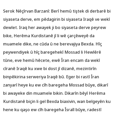
Serok Nêçîrvan Barzanî: Berî hemû tiştek di derbarê bi
siyaseta derve, em pêdagirin bi siyaseta Iraqê ve wekî
dewlet. Iraq her awayek ji bo siyaseta derve peyrew
bike, Herêma Kurdistanê jî li wê çarçêweyê da
muamele dike, ne cûda û ne berevajiya Bexda. Hîç
peywendiyek û hîç baregehekî Mossad li Hewlêrê
tûne, eve hemû hêcete, ewê Îran encam da wekî
cîranê Iraqê ku xwe bi dost jî dizanê, mezintirîn
binpêkirina serweriya Iraqê bû. Eger bi rastî Îran
zanyarî heye ku ew cîh baregeha Mossad bûye, dikarî
bi awayeke din muamele bikin. Dikarîn bêyî Herêma
Kurdistanê biçin li gel Bexda biaxivin, wan belgeyên ku
hene ku qaşo ew cîh baregeha Îsraîl bûye, radestî