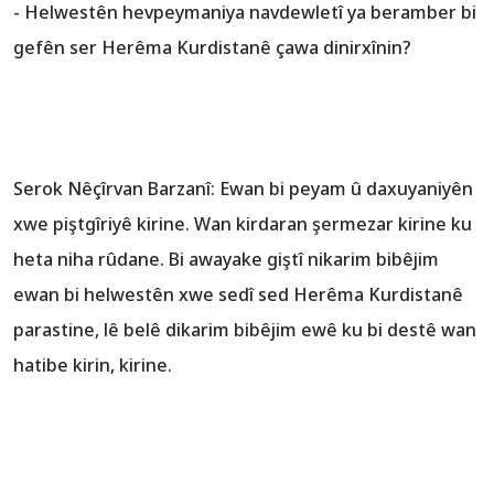
- Helwestên hevpeymaniya navdewletî ya beramber bi
gefên ser Herêma Kurdistanê çawa dinirxînin?
Serok Nêçîrvan Barzanî: Ewan bi peyam û daxuyaniyên
xwe piştgîriyê kirine. Wan kirdaran şermezar kirine ku
heta niha rûdane. Bi awayake giştî nikarim bibêjim
ewan bi helwestên xwe sedî sed Herêma Kurdistanê
parastine, lê belê dikarim bibêjim ewê ku bi destê wan
hatibe kirin, kirine.