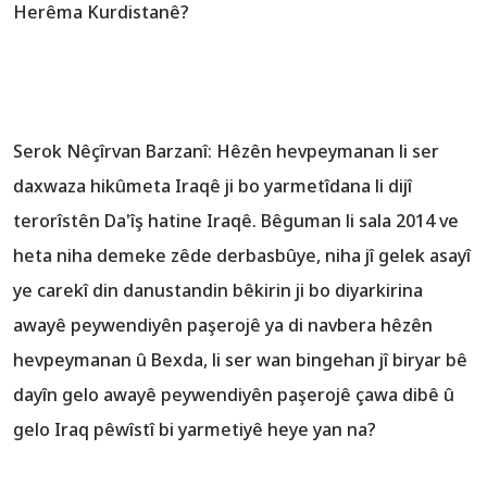
Herêma Kurdistanê?
Serok Nêçîrvan Barzanî: Hêzên hevpeymanan li ser
daxwaza hikûmeta Iraqê ji bo yarmetîdana li dijî
terorîstên Da'îş hatine Iraqê. Bêguman li sala 2014 ve
heta niha demeke zêde derbasbûye, niha jî gelek asayî
ye carekî din danustandin bêkirin ji bo diyarkirina
awayê peywendiyên paşerojê ya di navbera hêzên
hevpeymanan û Bexda, li ser wan bingehan jî biryar bê
dayîn gelo awayê peywendiyên paşerojê çawa dibê û
gelo Iraq pêwîstî bi yarmetiyê heye yan na?