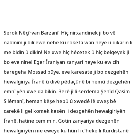
Serok Nêçîrvan Barzanî: Hîç nirxandinek ji bo vê
nabînim ji bilî ewe nebê ku roketa wan heye û dikarin li
me bidin û dikin! Ne xwe hîç hêcetek û hîç belgeyek ji
bo eve nîne! Eger Îraniyan zanyarî heye ku ew cîh
baregeha Mossad bûye, eve karesate ji bo dezgehên
hewalgiriya Îranê û divê pêdaçûnê bi hemû dezgehên
emnî yên xwe da bikin. Berê jî li serdema Şehîd Qasim
Silêmanî, heman kêşe hebû û xwedê lê xweş bê
carekê li gel komek kesên li dezgehên hewalgiriyên
Îranê, hatine cem min. Gotin zanyariya dezgehên
hewalgiriyên me eweye ku hûn li cîheke li Kurdistanê