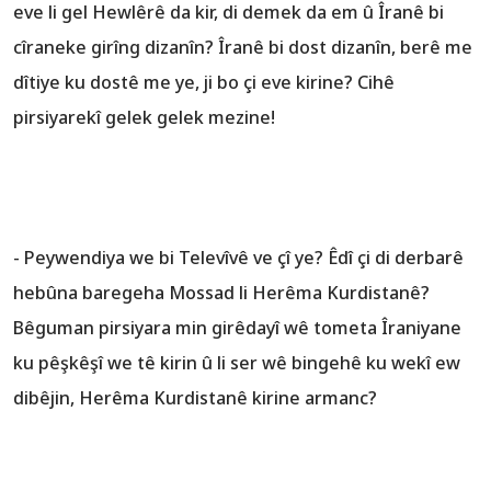
eve li gel Hewlêrê da kir, di demek da em û Îranê bi
cîraneke girîng dizanîn? Îranê bi dost dizanîn, berê me
dîtiye ku dostê me ye, ji bo çi eve kirine? Cihê
pirsiyarekî gelek gelek mezine!
- Peywendiya we bi Televîvê ve çî ye? Êdî çi di derbarê
hebûna baregeha Mossad li Herêma Kurdistanê?
Bêguman pirsiyara min girêdayî wê tometa Îraniyane
ku pêşkêşî we tê kirin û li ser wê bingehê ku wekî ew
dibêjin, Herêma Kurdistanê kirine armanc?