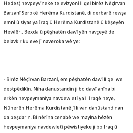
Hedes) hevpeyvîneke televîzyonî li gel birêz Nêçîrvan
Barzanî Serokê Herêma Kurdistanê, di derbarê rewşa
emnî û siyasiya Iraq û Herêma Kurdistanê û kêşeyên
Hewlêr ـ Bexda û pêşhatên dawî yên navçeyê de
belavkir ku eve jî naveroka wê ye:
- Birêz Nêçîrvan Barzanî, em pêşhatên dawî li gel we
destpêdikîn. Niha danustandin ji bo dawî anîna bi
erkên hevpeymaniya navdewletî ya li Iraqê heye,
Nûnerên Herêma Kurdistanê jî li van danûstandinan
da beşdarin. Bi nêrîna cenabê we mayîna hêzên
hevpeymaniya navdewletî pêwîstiyeke ji bo Iraq û