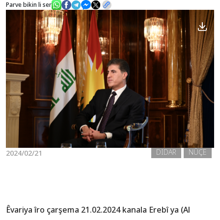
Parve bikin li ser
Nûçe
Galerî
DIDAR
NÛÇE
2024/02/21
Êvariya îro çarşema 21.02.2024 kanala Erebî ya (Al