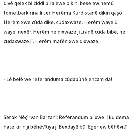
divê gelek bi ciddî bîra ewe bikin, bese ew hemû
tometbarkirina li ser Herêma Kurdistanê dikin qaşo
Herêm xwe cûda dike, cudaxwaze, Herêm waye û
waye! nexêr, Herêm ne dixwaze ji Iraqê cûda bibê, ne
cudaxwaze jî, Herêm mafên xwe dixwaze.
- Lê belê we referanduma cûdabûnê encam da!
Serok Nêçîrvan Barzanî: Referandum bi xwe jî ku dema
hate kirin ji bêhêvîtiya ji Bexdayê bû. Eger ew bêhêvîtî