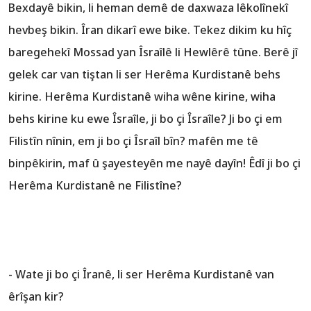
Bexdayê bikin, li heman demê de daxwaza lêkolînekî
hevbeş bikin. Îran dikarî ewe bike. Tekez dikim ku hîç
baregehekî Mossad yan Îsraîlê li Hewlêrê tûne. Berê jî
gelek car van tiştan li ser Herêma Kurdistanê behs
kirine. Herêma Kurdistanê wiha wêne kirine, wiha
behs kirine ku ewe Îsraîle, ji bo çi Îsraîle? Ji bo çi em
Filistîn nînin, em ji bo çi Îsraîl bîn? mafên me tê
binpêkirin, maf û şayesteyên me nayê dayîn! Êdî ji bo çi
Herêma Kurdistanê ne Filistîne?
- Wate ji bo çi Îranê, li ser Herêma Kurdistanê van
êrîşan kir?