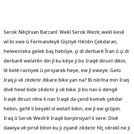
Serok Nêçîrvan Barzanî: Wekî Serok Wezîr, wekî kesê
wî bi xwe û Fermandeyê Giştiyê Hêzên Çekdaran,
helwesteka gelek baş hebûye, çi di derbarê Îran û çi di
derbarê welatên din jî ku kêşe ji bo Iraqê dirust dikin,
lê belê rastiyek û pirsyarek heye, ew jî eweye: Gelo
Iraq ji vê zêdetir dikare bike yan na? Bi nêrîna min Iraq
divê hewl bide zêdetir ji vê bike. Ji bo nav û dengê
Iraqê dirust nîne li nav Iraqê da çend komek çekdar
hebin, gefê li beşekî vî welatî bikin, ew jî ew grûpin.
Iraq û Serok Wezîrê Iraqê berpirsiyarî li sere. Divê
dawiya vê pirsê bînin ku ji ziyanê zêdetir hîç xêrekî ne ji