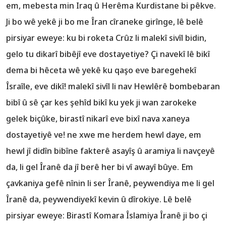
em, mebesta min Iraq û Herêma Kurdistane bi pêkve.
Ji bo wê yekê ji bo me Îran cîraneke girînge, lê belê
pirsiyar eweye: ku bi roketa Crûz li malekî sivîl bidin,
gelo tu dikarî bibêjî eve dostayetiye? Çi navekî lê bikî
dema bi hêceta wê yekê ku qaşo eve baregehekî
Îsraîle, eve dikî! malekî sivîl li nav Hewlêrê bombebaran
bibî û sê çar kes şehîd bikî ku yek ji wan zarokeke
gelek biçûke, birastî nikarî eve bixî nava xaneya
dostayetiyê ve! ne xwe me herdem hewl daye, em
hewl jî didîn bibîne fakterê asayîş û aramiya li navçeyê
da, li gel Îranê da jî berê her bi vî awayî bûye. Em
çavkaniya gefê nînin li ser Îranê, peywendiya me li gel
Îranê da, peywendiyekî kevin û dîrokiye. Lê belê
pirsiyar eweye: Birastî Komara Îslamiya Îranê ji bo çi