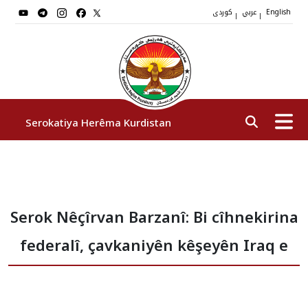
عربي
کوردی
|
|
English
Serokatiya Herêma Kurdistan
Serok
Serok Nêçîrvan Barzanî: Bi cîhnekirina
Cîgirên Serok
federalî, çavkaniyên kêşeyên Iraq e
Stafê Serokatiyê
Sazî