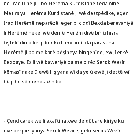
bo Iraq û ne jî ji bo Herêma Kurdistanê têda nîne.
Metirsiya Herêma Kurdistanê ji wê destpêdike, eger
Iraq Herêmê neparêzê, eger bi ciddî Bexda berevaniyê
li Herêmê neke, wê demê Herêm divê bîr û hizra
tiştekî din bike, ji ber ku li encamê da parastina
Herêmê ji bo me karê pêşîneya bingehîne, ew jî erkê
Bexdaye. Ez li wê baweriyê da me birêz Serok Wezîr
kêmasî nake û ewê li şiyana wî da ye û ewê ji destê wî
bê ji bo vê mebestê dike.
- Çend carek we li axaftina xwe de dûbare kiriye ku
eve berpirsiyariya Serok Wezîre, gelo Serok Wezîr