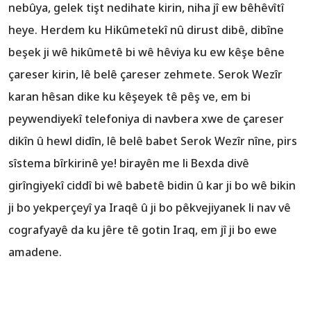
nebûya, gelek tişt nedihate kirin, niha jî ew bêhêvîtî
heye. Herdem ku Hikûmetekî nû dirust dibê, dibîne
beşek ji wê hikûmetê bi wê hêviya ku ew kêşe bêne
çareser kirin, lê belê çareser zehmete. Serok Wezîr
karan hêsan dike ku kêşeyek tê pêş ve, em bi
peywendiyekî telefoniya di navbera xwe de çareser
dikîn û hewl didîn, lê belê babet Serok Wezîr nîne, pirs
sîstema bîrkirinê ye! birayên me li Bexda divê
girîngiyekî ciddî bi wê babetê bidin û kar ji bo wê bikin
ji bo yekperçeyî ya Iraqê û ji bo pêkvejiyanek li nav vê
cografyayê da ku jêre tê gotin Iraq, em jî ji bo ewe
amadene.