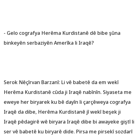
- Gelo cografya Herêma Kurdistanê dê bibe şûna
binkeyên serbaziyên Amerîka li Iraqê?
Serok Nêçîrvan Barzanî: Li vê babetê da em wekî
Herêma Kurdistanê cûda ji Iraqê nabînîn. Siyaseta me
eweye her biryarek ku bê dayîn li çarçêweya cografya
Iraqê da dibe, Herêma Kurdistanê jî wekî beşek ji
Iraqê pêdagirê wê biryara Iraqê dibe bi awayeke giştî li
ser vê babetê ku biryarê dide. Pirsa me pirsekî sozdarî