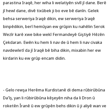
parastina Iraqê, her wiha li welatiyên sivîl jî dane. Berê
jî hewl dane, divê tixûbek ji bo eve bê danîn. Gelek
behsa serweriya Iraqê dikin, ew serweriya Iraqê
binpêdikin, berî hemûyan ew grûpin ku nahêlin Serok
Wezîr karê xwe bike wekî Fermandeyê Giştiyê Hêzên
Çekdaran. Ewên ku hem li nav de û hem li nav civaka
navdewletî da jî Iraqê bê biha dikin, mixabin her ew
kirdarin ku ew grûp encam didin.
- Gelo rewşa Herêma Kurdistanê di dema rûbirûbûna
Da'îş, yan li rûbirûbûna kêşeyên niha da li Dron û
roketên Îranê û ew grûpên behs dikin û ji aliyê wan ve