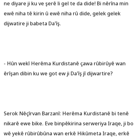
ne diyare ji ku ve şerê li gel te da dide! Bi nêrîna min
ewê niha tê kirin û ewê niha rû dide, gelek gelek
dijwatire ji babeta Da'îş.
- Hûn wekî Herêma Kurdistanê çawa rûbirûyê wan
êrîşan dibin ku we got ew ji Da'îş jî dijwartire?
Serok Nêçîrvan Barzanî: Herêma Kurdistanê bi tenê
nikarê ewe bike. Eve binpêkirina serweriya Iraqe, ji bo
wê yekê rûbirûbûna wan erkê Hikûmeta Iraqe, erkê