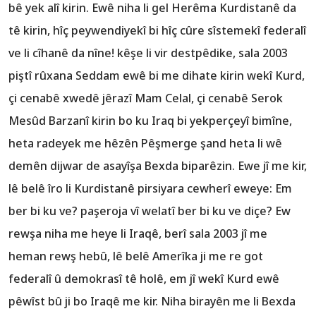
bê yek alî kirin. Ewê niha li gel Herêma Kurdistanê da
tê kirin, hîç peywendiyekî bi hîç cûre sîstemekî federalî
ve li cîhanê da nîne! kêşe li vir destpêdike, sala 2003
piştî rûxana Seddam ewê bi me dihate kirin wekî Kurd,
çi cenabê xwedê jêrazî Mam Celal, çi cenabê Serok
Mesûd Barzanî kirin bo ku Iraq bi yekperçeyî bimîne,
heta radeyek me hêzên Pêşmerge şand heta li wê
demên dijwar de asayîşa Bexda biparêzin. Ewe jî me kir,
lê belê îro li Kurdistanê pirsiyara cewherî eweye: Em
ber bi ku ve? paşeroja vî welatî ber bi ku ve diçe? Ew
rewşa niha me heye li Iraqê, berî sala 2003 jî me
heman rewş hebû, lê belê Amerîka ji me re got
federalî û demokrasî tê holê, em jî wekî Kurd ewê
pêwîst bû ji bo Iraqê me kir. Niha birayên me li Bexda