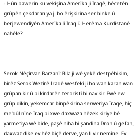
- Hûn bawerin ku vekişîna Amerîka ji Iraqê, hêcetên
grûpên çekdaran ya ji bo êrîşkirina ser binke û
berjewendiyên Amerîka li Iraq û Herêma Kurdistanê
nahêle?
Serok Nêçîrvan Barzanî: Bila ji wê yekê destpêbikim,
birêz Serok Wezîrê Iraqê wesfekî ji bo wan karan wan
grûpan kir û bi kirdarên terorîstî bi nav kir. Ewê ew
grûp dikin, yekemcar binpêkirina serweriya Iraqe, hîç
me'qûl nîne Iraq bi xwe daxwaza hêzek kiriye bê
yarmetiya wê bide, paşê niha bi şandina Dron û gefan,
daxwaz dike ev hêz biçê derve, yan li vir nemîne. Ev