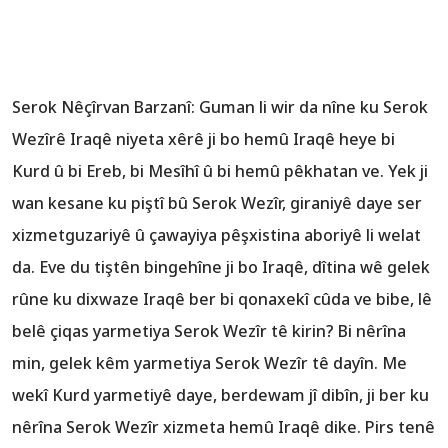
Serok Nêçîrvan Barzanî: Guman li wir da nîne ku Serok
Wezîrê Iraqê niyeta xêrê ji bo hemû Iraqê heye bi
Kurd û bi Ereb, bi Mesîhî û bi hemû pêkhatan ve. Yek ji
wan kesane ku piştî bû Serok Wezîr, giraniyê daye ser
xizmetguzariyê û çawayiya pêşxistina aboriyê li welat
da. Eve du tiştên bingehîne ji bo Iraqê, dîtina wê gelek
rûne ku dixwaze Iraqê ber bi qonaxekî cûda ve bibe, lê
belê çiqas yarmetiya Serok Wezîr tê kirin? Bi nêrîna
min, gelek kêm yarmetiya Serok Wezîr tê dayîn. Me
wekî Kurd yarmetiyê daye, berdewam jî dibîn, ji ber ku
nêrîna Serok Wezîr xizmeta hemû Iraqê dike. Pirs tenê