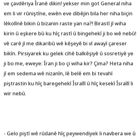
ve çavdêriya Îranê dikin! yekser min got General niha
em li vir rûniştîne, ewên eve dibêjin bila her niha biçin
lêkolînê bikin û bizanin raste yan na?! Birastî jî wiha
kirin û eşkere bû ku hîç rastî û bingehekî ji bo wê nebû!
vê carê jî me dikaribû wê kêşeyê bi vî awayî çareser
bikîn. Pirsiyarek ku gelek cihê balkêşiyê û sosretiyê ye
ji bo me, eweye: Îran ji bo çi wiha kir? Çima? Heta niha
jî em sedema wê nizanîn, lê belê em bi tevahî
piştrastin ku hîç baregehekî Îsraîlî û hîç kesekî Îsraîlî li
wir nebû.
- Gelo piştî wê rûdanê hîç peywendiyek li navbera we û