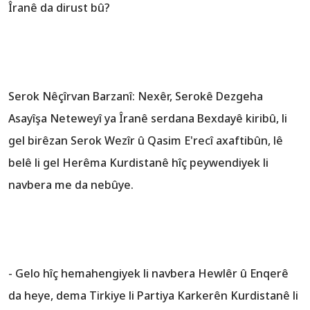
Îranê da dirust bû?
Serok Nêçîrvan Barzanî: Nexêr, Serokê Dezgeha
Asayîşa Neteweyî ya Îranê serdana Bexdayê kiribû, li
gel birêzan Serok Wezîr û Qasim E'recî axaftibûn, lê
belê li gel Herêma Kurdistanê hîç peywendiyek li
navbera me da nebûye.
- Gelo hîç hemahengiyek li navbera Hewlêr û Enqerê
da heye, dema Tirkiye li Partiya Karkerên Kurdistanê li