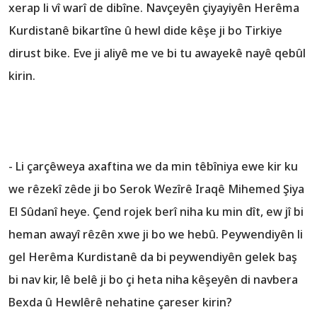
xerap li vî warî de dibîne. Navçeyên çiyayiyên Herêma
Kurdistanê bikartîne û hewl dide kêşe ji bo Tirkiye
dirust bike. Eve ji aliyê me ve bi tu awayekê nayê qebûl
kirin.
- Li çarçêweya axaftina we da min têbîniya ewe kir ku
we rêzekî zêde ji bo Serok Wezîrê Iraqê Mihemed Şiya
El Sûdanî heye. Çend rojek berî niha ku min dît, ew jî bi
heman awayî rêzên xwe ji bo we hebû. Peywendiyên li
gel Herêma Kurdistanê da bi peywendiyên gelek baş
bi nav kir, lê belê ji bo çi heta niha kêşeyên di navbera
Bexda û Hewlêrê nehatine çareser kirin?