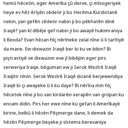
hemû hêcetin, eger Amerîka çû derve, çi mîsogeriyek
heye ev hêz êrîşên zêdetir ji bo Herêma Kurdistanê
nekin, yan gefên zêdetir nabin ji bo pêkhatên dinê
Iraqê? yan kî dibêje gef nabin ji bo awayê hukimraniya
li Bexda? Evan hêzan hîç nêrîneke zelal nîne û li tarîtiyê
da mane. Ew dixwazin Iraqê ber bi ku ve bibin? Bi
piştrastiyê ve dixwazim eve jî bibêjim eger pirs
serweriya Iraqe, bêguman ew ji Serok Wezîrê Iraqê
Iraqîtir nînin. Serok Wezîrê Iraqê dizanê berjewendiya
Iraqê bi çi awayeke û li ku daye? Bi nêrîna min hîç
hêcetek nîne ji bo van kirdarên xerapên van grûpan ku
encam didin. Pirs her ewe nîne ku gefan li Amerîkayê
kirine, belkû li hêzên Pêşmerge dane, li demek da
hêzên Pêşmerge beşeke ji sîstema berevaniya