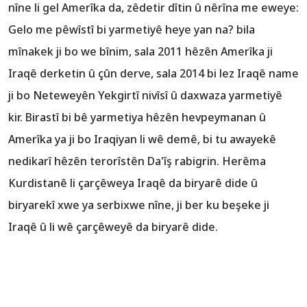
nîne li gel Amerîka da, zêdetir dîtin û nêrîna me eweye:
Gelo me pêwîstî bi yarmetiyê heye yan na? bila
mînakek ji bo we bînim, sala 2011 hêzên Amerîka ji
Iraqê derketin û çûn derve, sala 2014 bi lez Iraqê name
ji bo Neteweyên Yekgirtî nivîsî û daxwaza yarmetiyê
kir. Birastî bi bê yarmetiya hêzên hevpeymanan û
Amerîka ya ji bo Iraqiyan li wê demê, bi tu awayekê
nedikarî hêzên terorîstên Da'îş rabigrin. Herêma
Kurdistanê li çarçêweya Iraqê da biryarê dide û
biryarekî xwe ya serbixwe nîne, ji ber ku beşeke ji
Iraqê û li wê çarçêweyê da biryarê dide.