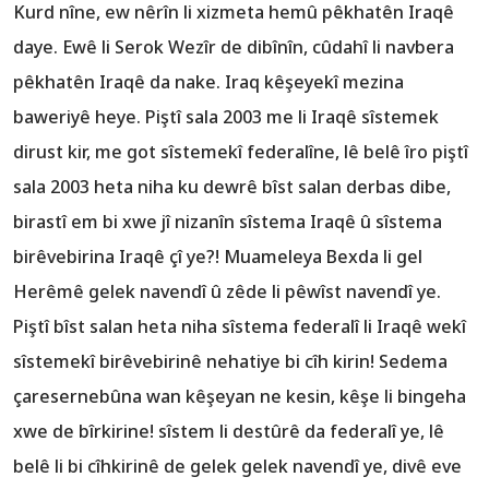
Kurd nîne, ew nêrîn li xizmeta hemû pêkhatên Iraqê
daye. Ewê li Serok Wezîr de dibînîn, cûdahî li navbera
pêkhatên Iraqê da nake. Iraq kêşeyekî mezina
baweriyê heye. Piştî sala 2003 me li Iraqê sîstemek
dirust kir, me got sîstemekî federalîne, lê belê îro piştî
sala 2003 heta niha ku dewrê bîst salan derbas dibe,
birastî em bi xwe jî nizanîn sîstema Iraqê û sîstema
birêvebirina Iraqê çî ye?! Muameleya Bexda li gel
Herêmê gelek navendî û zêde li pêwîst navendî ye.
Piştî bîst salan heta niha sîstema federalî li Iraqê wekî
sîstemekî birêvebirinê nehatiye bi cîh kirin! Sedema
çaresernebûna wan kêşeyan ne kesin, kêşe li bingeha
xwe de bîrkirine! sîstem li destûrê da federalî ye, lê
belê li bi cîhkirinê de gelek gelek navendî ye, divê eve