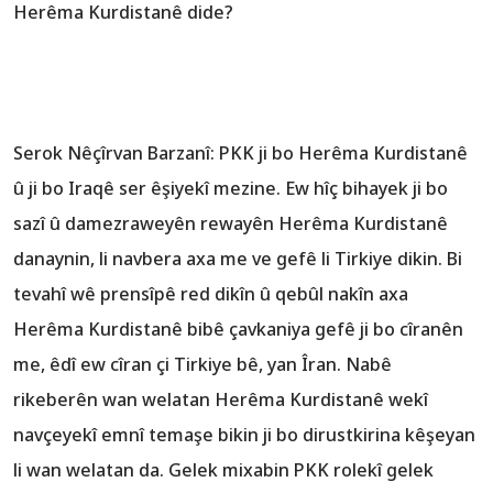
Herêma Kurdistanê dide?
Serok Nêçîrvan Barzanî: PKK ji bo Herêma Kurdistanê
û ji bo Iraqê ser êşiyekî mezine. Ew hîç bihayek ji bo
sazî û damezraweyên rewayên Herêma Kurdistanê
danaynin, li navbera axa me ve gefê li Tirkiye dikin. Bi
tevahî wê prensîpê red dikîn û qebûl nakîn axa
Herêma Kurdistanê bibê çavkaniya gefê ji bo cîranên
me, êdî ew cîran çi Tirkiye bê, yan Îran. Nabê
rikeberên wan welatan Herêma Kurdistanê wekî
navçeyekî emnî temaşe bikin ji bo dirustkirina kêşeyan
li wan welatan da. Gelek mixabin PKK rolekî gelek