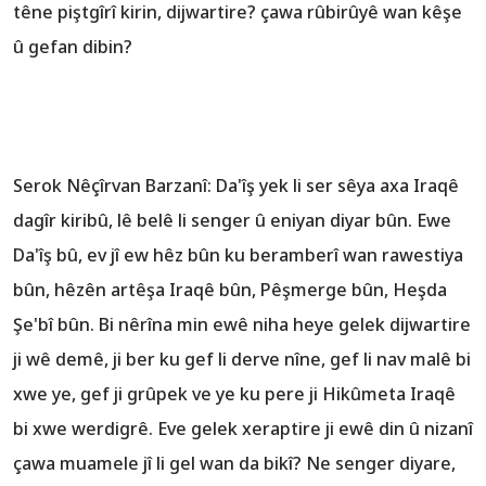
têne piştgîrî kirin, dijwartire? çawa rûbirûyê wan kêşe
û gefan dibin?
Serok Nêçîrvan Barzanî: Da'îş yek li ser sêya axa Iraqê
dagîr kiribû, lê belê li senger û eniyan diyar bûn. Ewe
Da'îş bû, ev jî ew hêz bûn ku beramberî wan rawestiya
bûn, hêzên artêşa Iraqê bûn, Pêşmerge bûn, Heşda
Şe'bî bûn. Bi nêrîna min ewê niha heye gelek dijwartire
ji wê demê, ji ber ku gef li derve nîne, gef li nav malê bi
xwe ye, gef ji grûpek ve ye ku pere ji Hikûmeta Iraqê
bi xwe werdigrê. Eve gelek xeraptire ji ewê din û nizanî
çawa muamele jî li gel wan da bikî? Ne senger diyare,