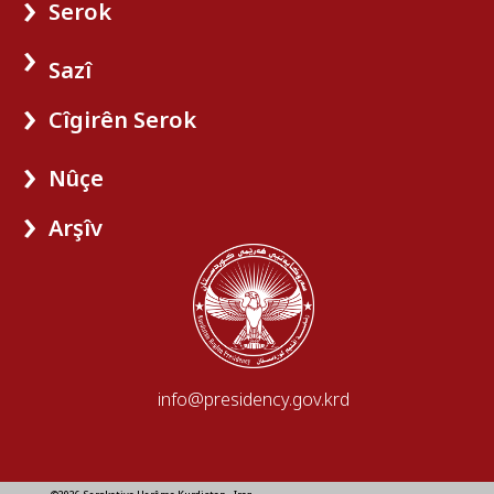
Serok
Sazî
Cîgirên Serok
Nûçe
Arşîv
info@presidency.gov.krd