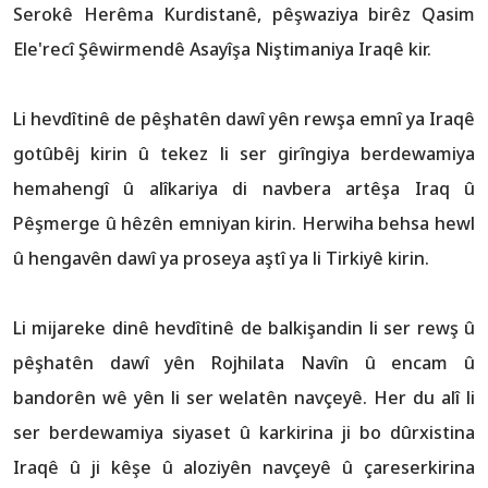
Serokê Herêma Kurdistanê, pêşwaziya birêz Qasim
Ele'recî Şêwirmendê Asayîşa Niştimaniya Iraqê kir.
Li hevdîtinê de pêşhatên dawî yên rewşa emnî ya Iraqê
gotûbêj kirin û tekez li ser girîngiya berdewamiya
hemahengî û alîkariya di navbera artêşa Iraq û
Pêşmerge û hêzên emniyan kirin. Herwiha behsa hewl
û hengavên dawî ya proseya aştî ya li Tirkiyê kirin.
Li mijareke dinê hevdîtinê de balkişandin li ser rewş û
pêşhatên dawî yên Rojhilata Navîn û encam û
bandorên wê yên li ser welatên navçeyê. Her du alî li
ser berdewamiya siyaset û karkirina ji bo dûrxistina
Iraqê û ji kêşe û aloziyên navçeyê û çareserkirina