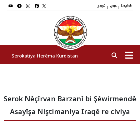
عربي
کوردی
|
|
English
Serokatiya Herêma Kurdistan
Serok
Serok Nêçîrvan Barzanî bi Şêwirmendê
Cîgirên Serok
Asayîşa Niştimaniya Iraqê re civiya
Stafê Serokatiyê
Sazî