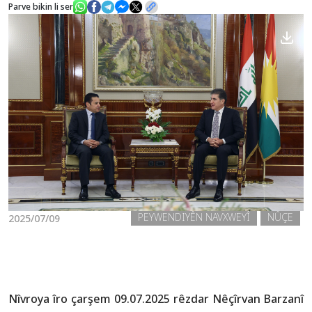
Parve bikin li ser
Nûçe
Galerî
PEYWENDIYÊN NAVXWEYÎ
NÛÇE
2025/07/09
Nîvroya îro çarşem 09.07.2025 rêzdar Nêçîrvan Barzanî