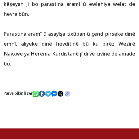
kêşeyan ji bo parastina aramî û ewlehiya welat de
hevra bûn.
Parastina aramî û asayîşa tixûban û çend pirseke dinê
emnî, aliyeke dinê hevdîtinê bû ku birêz Wezîrê
Navxwe ya Herêma Kurdistanê jî di vê civînê de amade
bû.
Parve bikin li ser