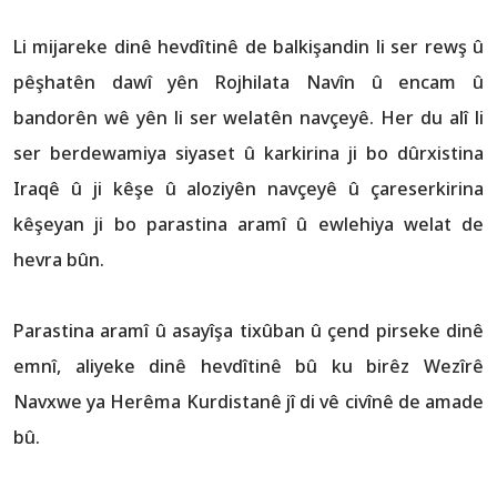
Li mijareke dinê hevdîtinê de balkişandin li ser rewş û
pêşhatên dawî yên Rojhilata Navîn û encam û
bandorên wê yên li ser welatên navçeyê. Her du alî li
ser berdewamiya siyaset û karkirina ji bo dûrxistina
Iraqê û ji kêşe û aloziyên navçeyê û çareserkirina
kêşeyan ji bo parastina aramî û ewlehiya welat de
hevra bûn.
Parastina aramî û asayîşa tixûban û çend pirseke dinê
emnî, aliyeke dinê hevdîtinê bû ku birêz Wezîrê
Navxwe ya Herêma Kurdistanê jî di vê civînê de amade
bû.