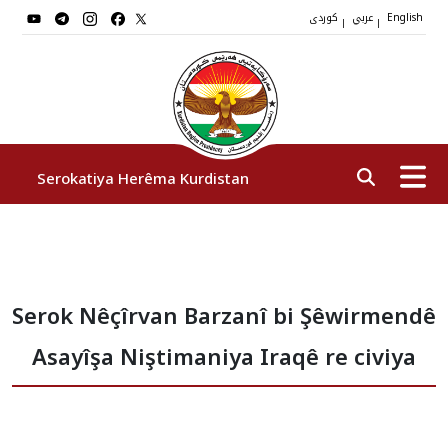
عربي
کوردی
|
|
English
Serokatiya Herêma Kurdistan
Serok
Serok Nêçîrvan Barzanî bi Şêwirmendê
Cîgirên Serok
Asayîşa Niştimaniya Iraqê re civiya
Stafê Serokatiyê
Sazî