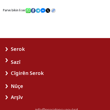
Parve bikin li ser
Serok
Sazî
Cîgirên Serok
Nûçe
Arşîv
info@presidency.gov.krd