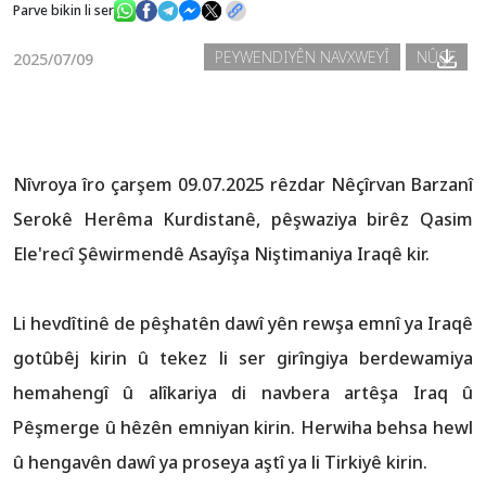
Parve bikin li ser
PEYWENDIYÊN NAVXWEYÎ
NÛÇE
2025/07/09
Nûçe
Galerî
Nîvroya îro çarşem 09.07.2025 rêzdar Nêçîrvan Barzanî
Serokê Herêma Kurdistanê, pêşwaziya birêz Qasim
Ele'recî Şêwirmendê Asayîşa Niştimaniya Iraqê kir.
Li hevdîtinê de pêşhatên dawî yên rewşa emnî ya Iraqê
gotûbêj kirin û tekez li ser girîngiya berdewamiya
hemahengî û alîkariya di navbera artêşa Iraq û
Pêşmerge û hêzên emniyan kirin. Herwiha behsa hewl
û hengavên dawî ya proseya aştî ya li Tirkiyê kirin.