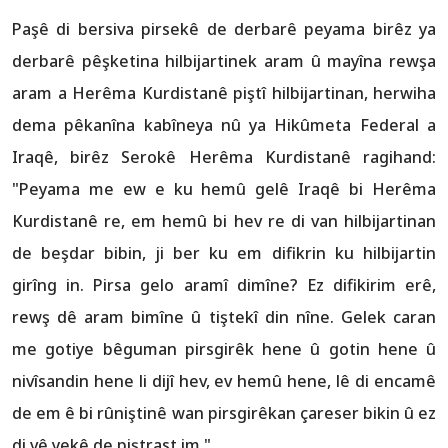
Paşê di bersiva pirsekê de derbarê peyama birêz ya
derbarê pêşketina hilbijartinek aram û mayîna rewşa
aram a Herêma Kurdistanê piştî hilbijartinan, herwiha
dema pêkanîna kabîneya nû ya Hikûmeta Federal a
Iraqê, birêz Serokê Herêma Kurdistanê ragihand:
"Peyama me ew e ku hemû gelê Iraqê bi Herêma
Kurdistanê re, em hemû bi hev re di van hilbijartinan
de beşdar bibin, ji ber ku em difikrin ku hilbijartin
girîng in. Pirsa gelo aramî dimîne? Ez difikirim erê,
rewş dê aram bimîne û tiştekî din nîne. Gelek caran
me gotiye bêguman pirsgirêk hene û gotin hene û
nivîsandin hene li dijî hev, ev hemû hene, lê di encamê
de em ê bi rûniştinê wan pirsgirêkan çareser bikin û ez
di vê yekê de piştrast im."