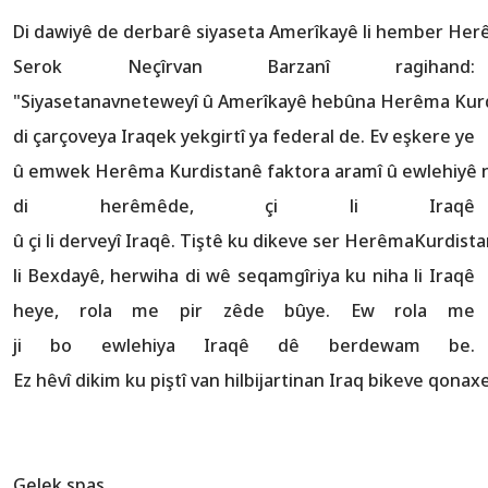
Di dawiyê de derbarê siyaseta Amerîkayê li hember He
Serok Neçîrvan Barzanî ragihand:
"Siyasetanavneteweyî û Amerîkayê hebûna Herêma Kurd
di çarçoveya Iraqek yekgirtî ya federal de. Ev eşkere ye
û emwek Herêma Kurdistanê faktora aramî û ewlehiyê 
di herêmêde, çi li Iraqê
û çi li derveyî Iraqê. Tiştê ku dikeve ser HerêmaKurdist
li Bexdayê, herwiha di wê seqamgîriya ku niha li Iraqê
heye, rola me pir zêde bûye. Ew rola me
ji bo ewlehiya Iraqê dê berdewam be.
Ez hêvî dikim ku piştî van hilbijartinan Iraq bikeve qonax
Gelek spas.