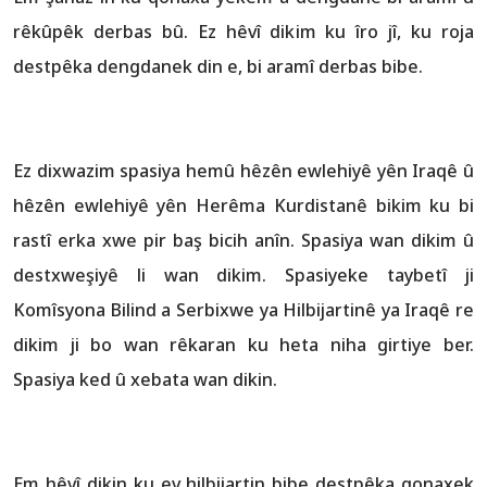
rêkûpêk derbas bû. Ez hêvî dikim ku îro jî, ku roja
destpêka dengdanek din e, bi aramî derbas bibe.
Ez dixwazim spasiya hemû hêzên ewlehiyê yên Iraqê û
hêzên ewlehiyê yên Herêma Kurdistanê bikim ku bi
rastî erka xwe pir baş bicih anîn. Spasiya wan dikim û
destxweşiyê li wan dikim. Spasiyeke taybetî ji
Komîsyona Bilind a Serbixwe ya Hilbijartinê ya Iraqê re
dikim ji bo wan rêkaran ku heta niha girtiye ber.
Spasiya ked û xebata wan dikin.
Em hêvî dikin ku ev hilbijartin bibe destpêka qonaxek