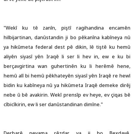
"Wekî ku tê zanîn, piştî ragihandina encamên
hilbijartinan, danûstandin ji bo pêkanîna kabîneya nû
ya hikûmeta federal dest pê dikin, lê tiştê ku hemû
aliyên siyasî yên Iraqê li ser li hev in, ew e ku bi
berçavgirtina wan guhertinên ku li herêmê hene,
hemû alî bi hemû pêkhateyên siyasî yên Iraqê re hewl
bidin ku kabîneya nû ya hikûmeta Iraqê demeke dirêj
nebe û bê avakirin. Wekî prensîp ev heye, ev çiqas bê
cîbicîkirin, ew li ser danûstandinan dimîne."
Derbarê peyama rêzdar ya ji bo Bexdayê,