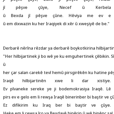
jî pêşve çûye, Necef û Kerbela
û Bexda jî pêşve çûne. Hêviya me ev e
û em dixwazin ku her Iraqiyek di xêr û xweşiyê de be."
Derbarê nêrîna rêzdar ya derbarê boykotkirina hilbijartinan
"Her hilbijartinek ji bo wê ye ku emguhertinek çêbikin.
û
her çar salan carekê tevî hemû pirsgirêkên ku hatine pê
Iraqê hilbijartinên xwe li dar xistiye.
Ev pîvaneke sereke ye ji bodemokrasiya Iraqê. Lê
pirs ev e gelo em li rewşa Iraqê binerinber bi baştir ve ç
Ez difikirim ku Iraq ber bi baştir ve çûye.
Heke em li rewşa îro ya Bexdayê binêrin û wê bipênc sal 