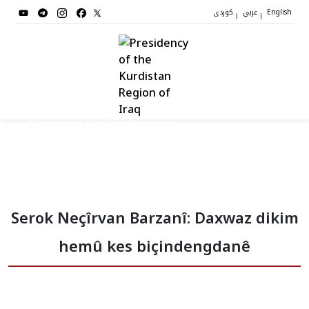
عربي
کوردی
|
|
English
Serokatiya Herêma Kurdistan
Serok
Serok Neçîrvan Barzanî: Daxwaz dikim
Cîgirên Serok
hemû kes biçindengdanê
Stafê Serokatiyê
Sazî