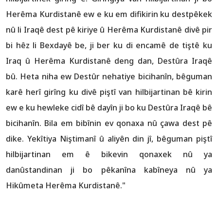
Herêma Kurdistanê ew e ku em difikirin ku destpêkek
nû li Iraqê dest pê kiriye û Herêma Kurdistanê divê pir
bi hêz li Bexdayê be, ji ber ku di encamê de tiştê ku
Iraq û Herêma Kurdistanê deng dan, Destûra Iraqê
bû. Heta niha ew Destûr nehatiye bicihanîn, bêguman
karê herî girîng ku divê piştî van hilbijartinan bê kirin
ew e ku hewleke cidî bê dayîn ji bo ku Destûra Iraqê bê
bicihanîn. Bila em bibînin ev qonaxa nû çawa dest pê
dike. Yekîtiya Niştimanî û aliyên din jî, bêguman piştî
hilbijartinan em ê bikevin qonaxek nû ya
danûstandinan ji bo pêkanîna kabîneya nû ya
Hikûmeta Herêma Kurdistanê."