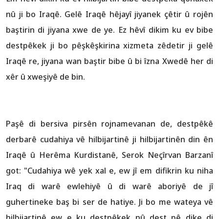
nû ji bo Iraqê. Gelê Iraqê hêjayî jiyanek çêtir û rojên
baştirin di jiyana xwe de ye. Ez hêvî dikim ku ev bibe
destpêkek ji bo pêşkêşkirina xizmeta zêdetir ji gelê
Iraqê re, jiyana wan baştir bibe û bi îzna Xwedê her di
xêr û xweşiyê de bin.
Paşê di bersiva pirsên rojnamevanan de, destpêkê
derbarê cudahiya vê hilbijartinê ji hilbijartinên din ên
Iraqê û Herêma Kurdistanê, Serok Neçîrvan Barzanî
got: "Cudahiya wê yek xal e, ew jî em difikrin ku niha
Iraq di warê ewlehiyê û di warê aboriyê de jî
guhertineke baş bi ser de hatiye. Ji bo me wateya vê
hilbijartinê ew e ku destpêkek nû dest pê dike di