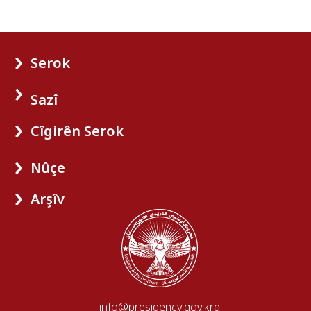
Serok
Sazî
Cîgirên Serok
Nûçe
Arşîv
info@presidency.gov.krd