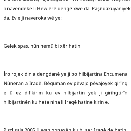
li navendeke li Hewlêrê dengê xwe da. Paşêdaxuyaniyek
da. Ev e jî naveroka wê ye:
Gelek spas, hûn hemû bi xêr hatin.
Îro rojek din a dengdanê ye ji bo hilbijartina Encumena
Nûneran a Iraqê. Bêguman ev pêvajo pêvajoyek girîng
e û ez difikirim ku ev hilbijartin yek ji girîngtirîn
hilbijartinên ku heta niha li Iraqê hatine kirin e.
Piştî sala 2005 û wan qonaxên ku bi ser Iraqê de hatin,