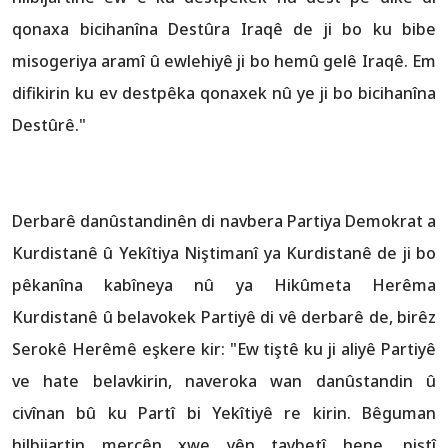
qonaxa bicihanîna Destûra Iraqê de ji bo ku bibe
misogeriya aramî û ewlehiyê ji bo hemû gelê Iraqê. Em
difikirin ku ev destpêka qonaxek nû ye ji bo bicihanîna
Destûrê."
Derbarê danûstandinên di navbera Partiya Demokrat a
Kurdistanê û Yekîtiya Niştimanî ya Kurdistanê de ji bo
pêkanîna kabîneya nû ya Hikûmeta Herêma
Kurdistanê û belavokek Partiyê di vê derbarê de, birêz
Serokê Herêmê eşkere kir: "Ew tiştê ku ji aliyê Partiyê
ve hate belavkirin, naveroka wan danûstandin û
civînan bû ku Partî bi Yekîtiyê re kirin. Bêguman
hilbijartin mercên xwe yên taybetî hene, piştî