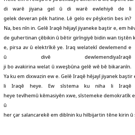
di warê jiyana gel û di warê ewlehiyê de li
gelek deveran pêk hatine. Lê gelo ev pêşketin bes in?
Na, bes nîn in. Gelê Iraqê hêjayî jiyaneke baştir e, em hêvî 
de guhertinan çêbikin û bêtir girîngiyê bidin wan tiştên k
e, pirsa av û elektrîkê ye. Iraq welatekî dewlemend e
û divê dewlemendiyaIraqê
ji bo avakirina welat û xweşbûna gelê wê bê bikaranîn.
Ya ku em dixwazin ew e. Gelê Iraqê hêjayî jiyanek baştir e
li Iraqê heye. Ew sîstema ku niha li Iraqê
heye tevîhemû kêmasiyên xwe, sîstemeke demokratîk e
û
her çar salancarekê em dibînin ku hilbijartin têne kirin