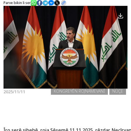
Parve bikin li ser
Nûçe
Galerî
KONGREYÊN ROJNAMEVANÎ
NÛÇE
2025/11/11
Îro serê sibehê, roja Sêşemê 11.11.2025, rêzdar Neçîr