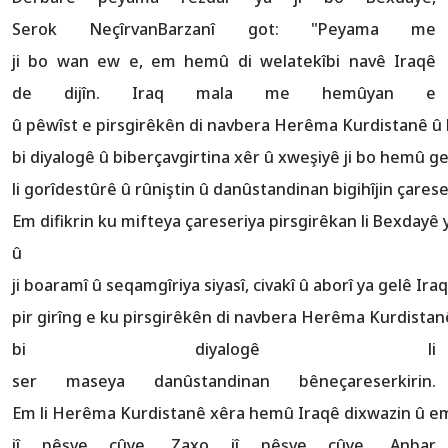
Serok NeçîrvanBarzanî got: "Peyama me
ji bo wan ew e, em hemû di welatekîbi navê Iraqê
de dijîn. Iraq mala me hemûyan e
û pêwîst e pirsgirêkên di navbera Herêma Kurdistanê û 
bi diyalogê û biberçavgirtina xêr û xweşiyê ji bo hemû ge
li gorîdestûrê û rûniştin û danûstandinan bigihîjin çarese
Em difikrin ku mifteya çareseriya pirsgirêkan li Bexdayê 
û
ji boaramî û seqamgîriya siyasî, civakî û aborî ya gelê Iraq
pir girîng e ku pirsgirêkên di navbera Herêma Kurdista
bi diyalogê li
ser maseya danûstandinan bêneçareserkirin.
Em li Herêma Kurdistanê xêra hemû Iraqê dixwazin û em 
jî pêşve çûye, Zaxo jî pêşve çûye, Anbar