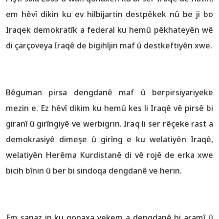
em hêvî dikin ku ev hilbijartin destpêkek nû be ji bo
Iraqek demokratîk a federal ku hemû pêkhateyên wê
di çarçoveya Iraqê de bigihîjin maf û destkeftiyên xwe.
Bêguman pirsa dengdanê maf û berpirsiyariyeke
mezin e. Ez hêvî dikim ku hemû kes li Iraqê vê pirsê bi
giranî û girîngiyê ve werbigrin. Iraq li ser rêçeke rast a
demokrasiyê dimeşe û girîng e ku welatiyên Iraqê,
welatiyên Herêma Kurdistanê di vê rojê de erka xwe
bicih bînin û ber bi sindoqa dengdanê ve herin.
Em şanaz in ku qonaxa yekem a dengdanê bi aramî û