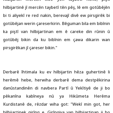
hilbijartinê jî mercên taybetî tên pêş, lê em gotûbêjên
bi ti aliyekî re red nakin, berevajî divê ew pirsgirêk bi
gotûbêjan werin çareserkirin. Bêguman bila em bibînin
ka piştî van hilbijartinan em ê careke din rûnin û
gotûbêj bikin da ku bibînin em çawa dikarin wan
pirsgirêkan jî çareser bikin."
Derbarê îhtimala ku ev hilbijartin hêza guhertinê li
herêmê hebe, herwiha derbarê dema destpêkirina
danûstandinên di navbera Partî û Yekîtiyê de ji bo
pêkanîna kabîneya nû ya Hikûmeta Herêma
Kurdistanê de, rêzdar wiha got: "Wekî min got, her
hilbijartinek girîng e. Girîngiya van hilbijartinan ji bo