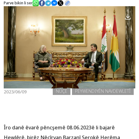
Parve bikin li ser
Nûçe
Galerî
NÛÇE
PEYWENDIYÊN NAVDEWLETÎ
2023/06/09
Îro danê êvarê pêncşemê 08.06.2023ê li bajarê
Hewlêrê, birêz Nêçîrvan Barzanî Serokê Herêma