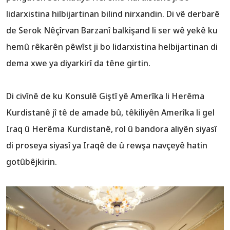
lidarxistina hilbijartinan bilind nirxandin. Di vê derbarê
de Serok Nêçîrvan Barzanî balkişand li ser wê yekê ku
hemû rêkarên pêwîst ji bo lidarxistina helbijartinan di
dema xwe ya diyarkirî da têne girtin.
Di civînê de ku Konsulê Giştî yê Amerîka li Herêma
Kurdistanê jî tê de amade bû, têkiliyên Amerîka li gel
Iraq û Herêma Kurdistanê, rol û bandora aliyên siyasî
di proseya siyasî ya Iraqê de û rewşa navçeyê hatin
gotûbêjkirin.