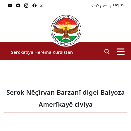
عربي
کوردی
|
|
English
Serokatiya Herêma Kurdistan
Serok
Serok Nêçîrvan Barzanî digel Balyoza
Cîgirên Serok
Amerîkayê civiya
Stafê Serokatiyê
Sazî