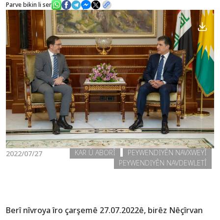
Parve bikin li ser
Nûçe
Galerî
KAR Û ABORÎ
PEYWENDIYÊN NAVXWEYÎ
2022/07/27
PEYWENDIYÊN NAVDEWLETÎ
Berî nîvroya îro çarşemê 27.07.2022ê, birêz Nêçîrvan