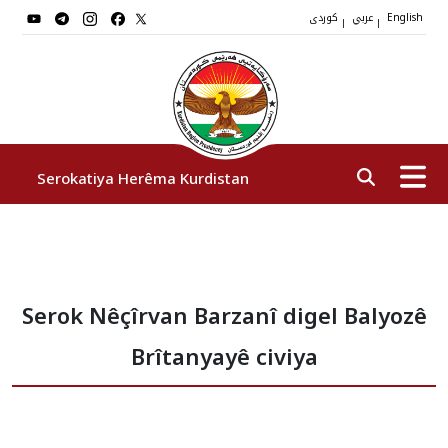
عربي
کوردی
|
|
English
Serokatiya Herêma Kurdistan
Serok
Serok Nêçîrvan Barzanî digel Balyozê
Cîgirên Serok
Brîtanyayê civiya
Stafê Serokatiyê
Sazî