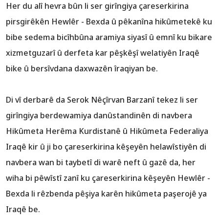
Her du alî hevra bûn li ser girîngiya çareserkirina
pirsgirêkên Hewlêr - Bexda û pêkanîna hikûmetekê ku
bibe sedema bicîhbûna aramiya siyasî û emnî ku bikare
xizmetguzarî û derfeta kar pêşkêşî welatiyên Iraqê
Di vî derbarê da Serok Nêçîrvan Barzanî tekez li ser
girîngiya berdewamiya danûstandinên di navbera
Hikûmeta Herêma Kurdistanê û Hikûmeta Federaliya
Iraqê kir û ji bo çareserkirina kêşeyên ‏helawîstiyên di
navbera wan bi taybetî di warê neft û gazê da, her
wiha bi pêwîstî zanî ku ‏çareserkirina kêşeyên Hewlêr -
Bexda li rêzbenda pêşiya karên hikûmeta paşerojê ya