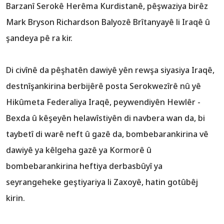
Barzanî Serokê Herêma Kurdistanê, pêşwaziya birêz
Mark Bryson Richardson Balyozê Brîtanyayê li Iraqê û
‏şandeya pê ra kir.
Di civînê da pêşhatên dawiyê yên rewşa siyasiya Iraqê,
destnîşankirina berbijêrê posta Serokwezîrê nû yê
Hikûmeta Federaliya Iraqê, peywendiyên Hewlêr -
Bexda û kêşeyên helawîstiyên di navbera wan da, bi
taybetî di warê neft û gazê da, bombebarankirina vê
bombebarankirina heftiya derbasbûyî ya
seyrangeheke ‏geştiyariya li Zaxoyê, hatin gotûbêj
kirin.