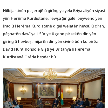
Hilbijartinên paşerojê û girîngiya yekrêziya aliyên siyasî
yên Herêma Kurdistanê, rewşa Şingalê, peywendiyên
Iraq û Herêma Kurdistanê digel welatên hevsû û cîran,
girîng û hevbeş, mijarên din yên civînê bûn ku birêz
David Hunt Konsolê Giştî yê Brîtanya li Herêma
Kurdistanê jî têda beşdar bû.