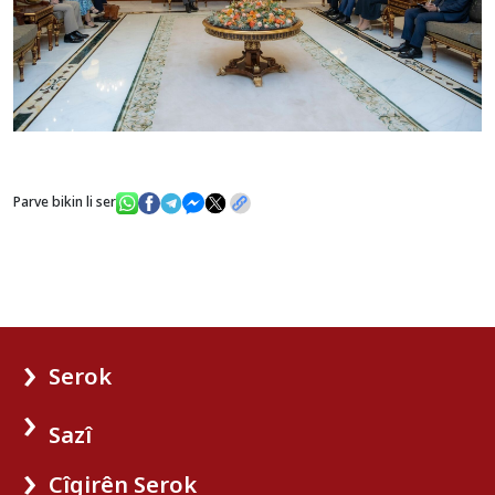
Parve bikin li ser
Serok
Sazî
Cîgirên Serok