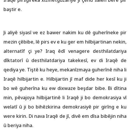
baştir e.
Ji aliyê siyasî ve ez bawer nakim ku dê guherîneke pir
mezin çêbibe, lê pirs ev e ku ger em hilbijartinan nekin,
alternatîf çi ye? Iraq êdî venagere desthilatdariya
dîktatorî û desthilatdariya takekesî, ev di Iraqê de
qediya ye. Tiştê ku heye, mekanîzmaya guherînê niha li
Iraqê hilbijartin e. Hilbijartin jî maf dide her kesî ku ji
bo wê guherîna ku ew dixwaze beşdar bibe. Bi dîtina
min, pêvajoya hilbijartinê li Iraqê ji bo demokrasiya vî
welatî û ji bo bihêzkirina demokrasiyê pir girîng e ku
were kirin. Di nava Iraqê de jî, divê em dîsa bibêjin niha
û beriya niha.