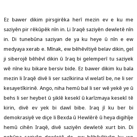
Ez bawer dikim pirsgirêka herî mezin ev e ku me
saziyên pir rêkûpêk nîn in. Li Iraqê saziyên dewletê nîn
in. Di tunebûna saziyan de ya ku heye û nîn e ew
medyaya xerab e. Mînak, ew bêhêvîtiyê belav dikin, gel
ji siberojê bêhêvî dikin û Iraq bi gelemperî tu saziyek
wê nîne ku bikare bersiv bide. Ez bawer dikim ku bala
mezin li Iraqê divê li ser sazîkirina vî welatî be, ne li ser
kesayetîkirinê. Ango, niha hemû bal li ser wê yekê ye û
behs li ser heybet û şiklê kesekî û karîzmaya kesekî tê
kirin, divê ev yek bi dawî bibe. Iraq jî ku ber bi
demokrasiyê ve diçe li Bexda û Hewlêrê û heya digihîje
hemû cihên Iraqê, divê saziyên dewletê xurt bin. Di
nebûna saziyên dewletê de, ew bêhêvîtiyên ku we