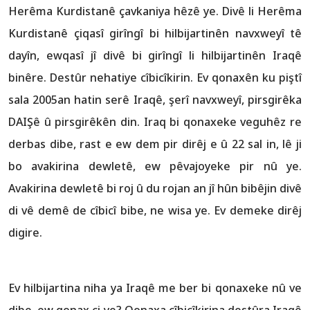
Herêma Kurdistanê çavkaniya hêzê ye. Divê li Herêma
Kurdistanê çiqasî girîngî bi hilbijartinên navxweyî tê
dayîn, ewqasî jî divê bi girîngî li hilbijartinên Iraqê
binêre. Destûr nehatiye cîbicîkirin. Ev qonaxên ku piştî
sala 2005an hatin serê Iraqê, şerî navxweyî, pirsgirêka
DAIŞê û pirsgirêkên din. Iraq bi qonaxeke veguhêz re
derbas dibe, rast e ew dem pir dirêj e û 22 sal in, lê ji
bo avakirina dewletê, ew pêvajoyeke pir nû ye.
Avakirina dewletê bi roj û du rojan an jî hûn bibêjin divê
di vê demê de cîbicî bibe, ne wisa ye. Ev demeke dirêj
digire.
Ev hilbijartina niha ya Iraqê me ber bi qonaxeke nû ve
dibe, ew qonax çi ye? Qonaxa cîbicîkirina destûra Iraqê