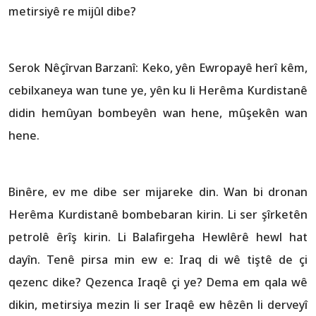
metirsiyê re mijûl dibe?
Serok Nêçîrvan Barzanî: Keko, yên Ewropayê herî kêm,
cebilxaneya wan tune ye, yên ku li Herêma Kurdistanê
didin hemûyan bombeyên wan hene, mûşekên wan
hene.
Binêre, ev me dibe ser mijareke din. Wan bi dronan
Herêma Kurdistanê bombebaran kirin. Li ser şîrketên
petrolê êrîş kirin. Li Balafirgeha Hewlêrê hewl hat
dayîn. Tenê pirsa min ew e: Iraq di wê tiştê de çi
qezenc dike? Qezenca Iraqê çi ye? Dema em qala wê
dikin, metirsiya mezin li ser Iraqê ew hêzên li derveyî