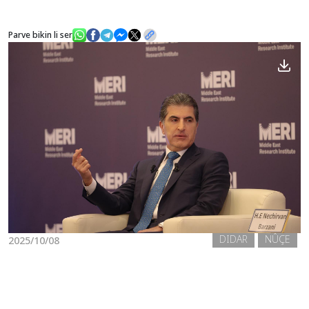
Parve bikin li ser
Nûçe
Galerî
DIDAR
NÛÇE
2025/10/08