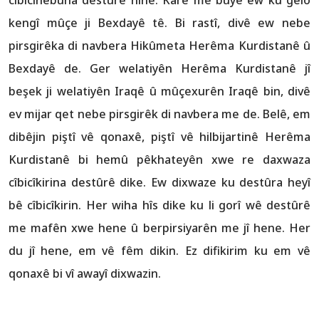
kengî mûçe ji Bexdayê tê. Bi rastî, divê ew nebe
pirsgirêka di navbera Hikûmeta Herêma Kurdistanê û
Bexdayê de. Ger welatiyên Herêma Kurdistanê jî
beşek ji welatiyên Iraqê û mûçexurên Iraqê bin, divê
ev mijar qet nebe pirsgirêk di navbera me de. Belê, em
dibêjin piştî vê qonaxê, piştî vê hilbijartinê Herêma
Kurdistanê bi hemû pêkhateyên xwe re daxwaza
cîbicîkirina destûrê dike. Ew dixwaze ku destûra heyî
bê cîbicîkirin. Her wiha hîs dike ku li gorî wê destûrê
me mafên xwe hene û berpirsiyarên me jî hene. Her
du jî hene, em vê fêm dikin. Ez difikirim ku em vê
qonaxê bi vî awayî dixwazin.