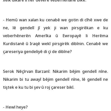
- Hemû wan xalan ku cenabê we gotin di cîhê xwe de
ne, lê gendelî jî yek ji wan pirsgirêkan e ku
veberhênerên Amerîka û Ewropayê li Herêma
Kurdistanê û Iraqê wekî pirsgirêk dibînin. Cenabê we
çareseriya gendeliyê di çi de dibîne?
Serok Nêçîrvan Barzanî: Nikarim bêjim gendelî nîne.
Nikarim bi tu awayî bêjim gendelî nîne, lê gendelî ne
tiştek e ku tu bi şev û roj çareser bikî.
- Hewl heye?