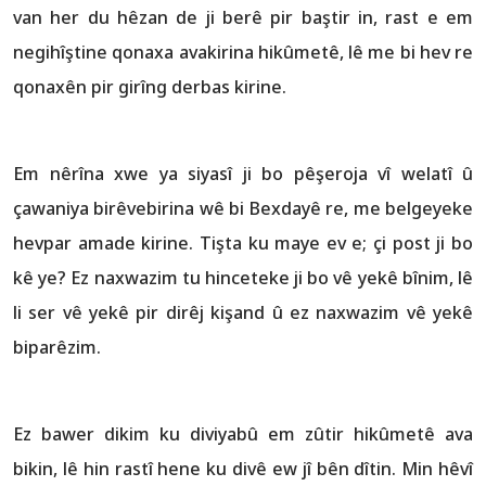
van her du hêzan de ji berê pir baştir in, rast e em
negihîştine qonaxa avakirina hikûmetê, lê me bi hev re
qonaxên pir girîng derbas kirine.
Em nêrîna xwe ya siyasî ji bo pêşeroja vî welatî û
çawaniya birêvebirina wê bi Bexdayê re, me belgeyeke
hevpar amade kirine. Tişta ku maye ev e; çi post ji bo
kê ye? Ez naxwazim tu hinceteke ji bo vê yekê bînim, lê
li ser vê yekê pir dirêj kişand û ez naxwazim vê yekê
biparêzim.
Ez bawer dikim ku diviyabû em zûtir hikûmetê ava
bikin, lê hin rastî hene ku divê ew jî bên dîtin. Min hêvî