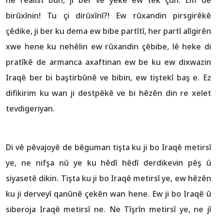
birûxînin! Tu çi dirûxînî?! Ew rûxandin pirsgirêkê
çêdike, ji ber ku dema ew bibe partîtî, her partî alîgirên
xwe hene ku nehêlin ew rûxandin çêbibe, lê heke di
pratîkê de armanca axaftinan ew be ku ew dixwazin
Iraqê ber bi baştirbûnê ve bibin, ew tiştekî baş e. Ez
difikirim ku wan ji destpêkê ve bi hêzên din re xelet
tevdigeriyan.
Di vê pêvajoyê de bêguman tişta ku ji bo Iraqê metirsî
ye, ne nifşa nû ye ku hêdî hêdî derdikevin pêş û
siyasetê dikin. Tişta ku ji bo Iraqê metirsî ye, ew hêzên
ku ji derveyî qanûnê çekên wan hene. Ew ji bo Iraqê û
siberoja Iraqê metirsî ne. Ne Tîşrîn metirsî ye, ne jî