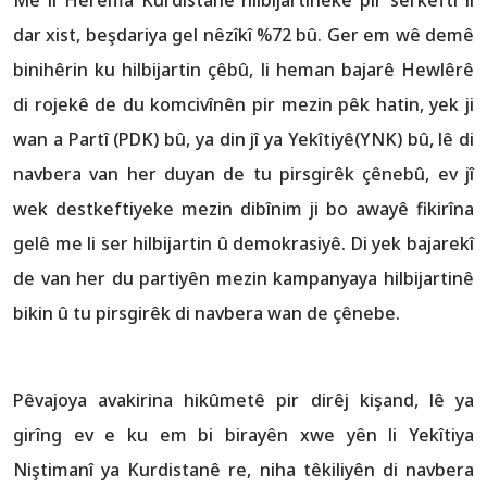
dar xist, beşdariya gel nêzîkî %72 bû. Ger em wê demê
binihêrin ku hilbijartin çêbû, li heman bajarê Hewlêrê
di rojekê de du komcivînên pir mezin pêk hatin, yek ji
wan a Partî (PDK) bû, ya din jî ya Yekîtiyê(YNK) bû, lê di
navbera van her duyan de tu pirsgirêk çênebû, ev jî
wek destkeftiyeke mezin dibînim ji bo awayê fikirîna
gelê me li ser hilbijartin û demokrasiyê. Di yek bajarekî
de van her du partiyên mezin kampanyaya hilbijartinê
bikin û tu pirsgirêk di navbera wan de çênebe.
Pêvajoya avakirina hikûmetê pir dirêj kişand, lê ya
girîng ev e ku em bi birayên xwe yên li Yekîtiya
Niştimanî ya Kurdistanê re, niha têkiliyên di navbera