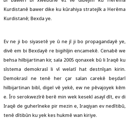
Kurdistanê bawer dike ku kûrahiya stratejîk a Herêma
Kurdistanê; Bexda ye.
Ev ne ji bo siyasetê ye û ne jî ji bo propagandayê ye,
divê em bi Bexdayê re bigihîjin encamekê. Cenabê we
behsa hilbijartinan kir, sala 2005 qonaxek bû li Iraqê ku
sîstema demokrasî li vî welatî hat destnîşan kirin.
Demokrasî ne tenê her çar salan carekê beşdarî
hilbijartinan bibî, digel vê yekê, ew ne pêvajoyek kêm
e. Îro serokwezîrê berê min wek kesekî asayî dît, ev di
Iraqê de guherîneke pir mezin e, Iraqiyan ev nedîtibû,
tenê dîtibûn ku yek kes hukmê wan kiriye.