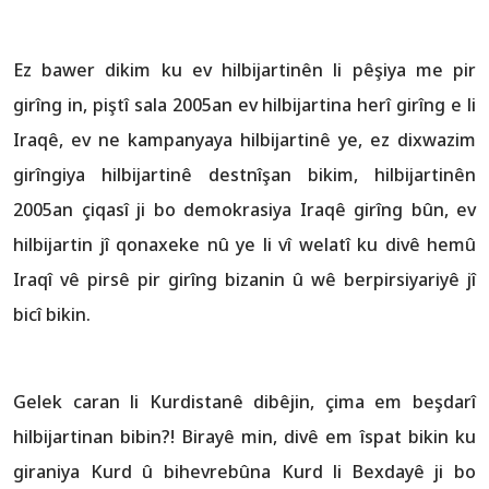
Ez bawer dikim ku ev hilbijartinên li pêşiya me pir
girîng in, piştî sala 2005an ev hilbijartina herî girîng e li
Iraqê, ev ne kampanyaya hilbijartinê ye, ez dixwazim
girîngiya hilbijartinê destnîşan bikim, hilbijartinên
2005an çiqasî ji bo demokrasiya Iraqê girîng bûn, ev
hilbijartin jî qonaxeke nû ye li vî welatî ku divê hemû
Iraqî vê pirsê pir girîng bizanin û wê berpirsiyariyê jî
bicî bikin.
Gelek caran li Kurdistanê dibêjin, çima em beşdarî
hilbijartinan bibin?! Birayê min, divê em îspat bikin ku
giraniya Kurd û bihevrebûna Kurd li Bexdayê ji bo