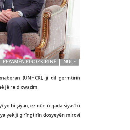
PEYAMÊN PÎROZKIRINÊ
NÛÇE
naberan (UNHCR), ji dil germtirîn
nê jê re dixwazim.
î ye bi şiyan, ezmûn û qada siyasî û
a yek ji girîngtirîn dosyeyên mirovî