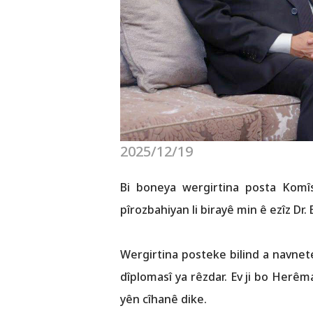
2025/12/19
Bi boneya wergirtina posta Komîs
pîrozbahiyan li birayê min ê ezîz Dr.
Wergirtina posteke bilind a navnete
dîplomasî ya rêzdar. Ev ji bo Herêm
yên cîhanê dike.