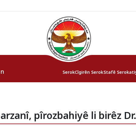
an
Serok
Cîgirên Serok
Stafê Serokati
rzanî, pîrozbahiyê li birêz Dr