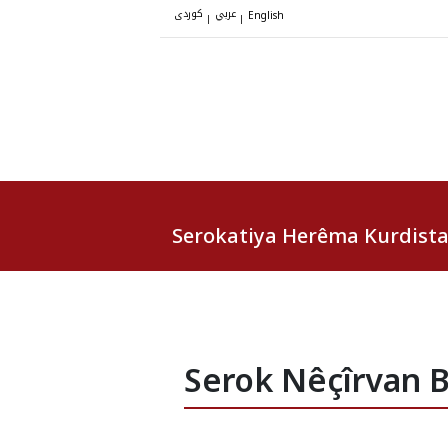
عربي
کوردی
|
|
English
Serokatiya Herêma Kurdist
Serok Nêçîrvan Ba