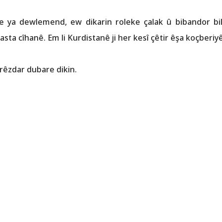
e ya dewlemend, ew dikarin roleke çalak û bibandor bi
asta cîhanê. Em li Kurdistanê ji her kesî çêtir êşa koçberiy
 rêzdar dubare dikin.