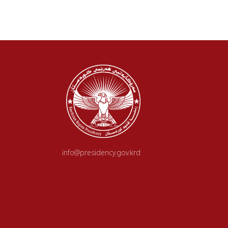
info@presidency.gov.krd