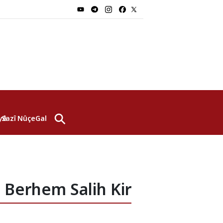
⚲
yê
Sazî
Nûçe
Galerî
. Berhem Salih Kir