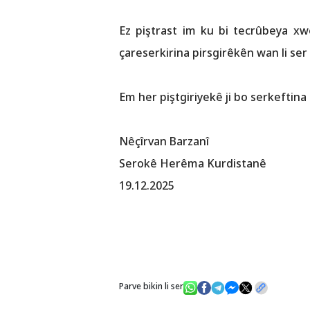
Ez piştrast im ku bi tecrûbeya xw
çareserkirina pirsgirêkên wan li ser 
Em her piştgiriyekê ji bo serkeftina
Nêçîrvan Barzanî
Serokê Herêma Kurdistanê
19.12.2025
Parve bikin li ser