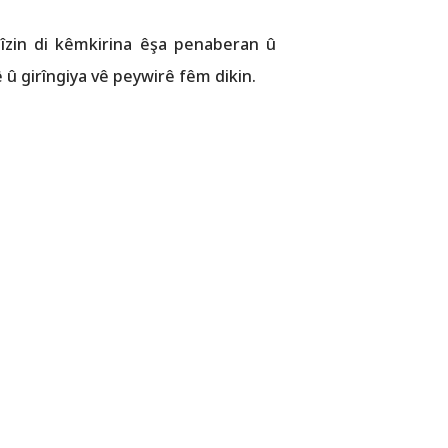
lîzin di kêmkirina êşa penaberan û
ê û girîngiya vê peywirê fêm dikin.