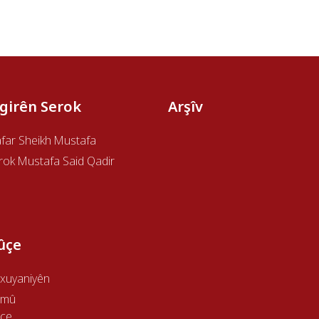
îgirên Serok
Arşîv
afar Sheikh Mustafa
rok Mustafa Said Qadir
ûçe
xuyaniyên
emû
çe