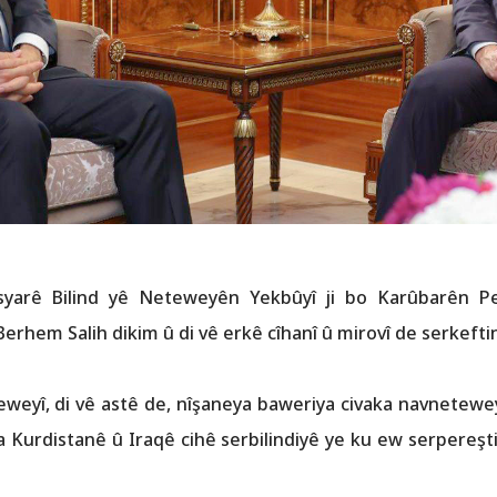
yarê Bilind yê Neteweyên Yekbûyî ji bo Karûbarên Pe
 Berhem Salih dikim û di vê erkê cîhanî û mirovî de serkefti
weyî, di vê astê de, nîşaneya baweriya civaka navnetewey
a Kurdistanê û Iraqê cihê serbilindiyê ye ku ew serpereştiy