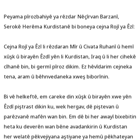
Peyama pîrozbahiyê ya rêzdar Nêçîrvan Barzanî,
Serokê Herêma Kurdistanê bi boneya cejna Rojî ya Êzî:
Cejna Rojî ya Êzî li rêzdaran Mîr û Civata Ruhanî û hemî
xûşk û birayên Êzdî yên li Kurdistan, Iraq û li her cihekê
cîhanê bin, bi germî pîroz dikim. Ez hêvîdarim cejneka
tena, aram û bêhnvedaneka xweş biborînin.
Bi vê helkeftê, em careke din xûşk û birayên xwe yên
Êzdî piştrast dikin ku, wek hergav, dê piştevan û
parêzvanê mafên wan bin. Em dê bi her awayî bixebitin
heta ku deverên wan bêne avadankirin û Kurdistan
her welatê pêkvejiyana aştiyane ya hemû pêkhateyan