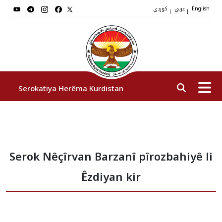
عربي
کوردی
|
|
English
Serokatiya Herêma Kurdistan
Serok
Serok Nêçîrvan Barzanî pîrozbahiyê li
Cîgirên Serok
Êzdiyan kir
Stafê Serokatiyê
Sazî