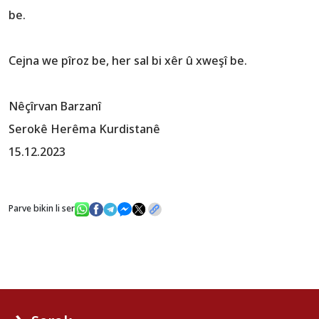
be.
Cejna we pîroz be, her sal bi xêr û xweşî be.
Nêçîrvan Barzanî
Serokê Herêma Kurdistanê
15.12.2023
Parve bikin li ser