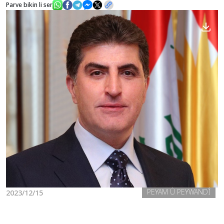
Parve bikin li ser
Nûçe
Galerî
PEYAM Û PEYWANDÎ
2023/12/15