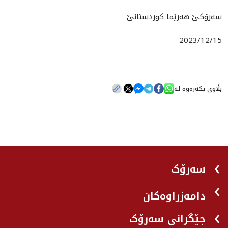
سه‌رۆكێ هه‌رێما كوردستانێ
2023/12/15
بڵاوی بکەرەوە لە
سەرۆک
دامەزراوەکان
جێگرانی سه‌رۆک