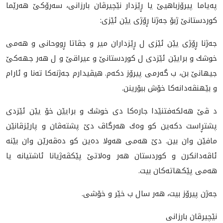
په‌ياما پيرۆزباهيێ يا ڕێزدار نێچيرڤان بارزانى، سه‌رۆكێ هه‌رێما
كوردستانێ ژبۆ جه‌ژنا ڕۆژى يێن ئێزى:
جه‌ژنا ڕۆژى يێن ئێزى ل ڕێزداران میر و جڤاتا ڕووحانی و هه‌مى
خوشك و برايێن ئێزدى ل كوردستانێ و عيراقێ و ل هه‌ر جهه‌كێ
جيهانێ بن، ب گه‌رمى پيرۆز دكه‌م. هيڤيدارم جه‌ژنه‌كا ته‌نا و ئارام
و بێهنڤه‌دانه‌كا خۆش ببۆرينن.
د ڤێ هه‌لكه‌فتنێدا جاره‌كا دى خوشك و برايێن خۆ يێن ئێزدى
پشتڕاست دكه‌ين كو وه‌ك هه‌رگاڤ دێ پشته‌ڤان و پارێزڤانێن
مافێن وان بين. دێ هه‌مى هه‌ولا ده‌ين كو ده‌ڤه‌رێن وان بێنه‌
ئاڤه‌دانكرن و كوردستان هه‌ر وه‌لاتێ پێكڤه‌ژيانا ئاشتيانه‌ يا
هه‌مى پێكهاته‌كان بيت.
جه‌ژن پيرۆز بيت، هه‌ر سال ب خێر و خۆشى.
نێچيرڤان بارزانى