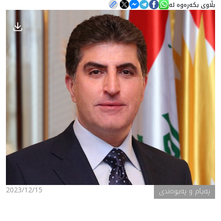
بڵاوی بکەرەوە لە
هه‌واڵ
گەلەری
2023/12/15
پەیام و پەیوەندی