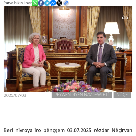
Parve bikin li ser
Nûçe
Galerî
PEYWENDIYÊN NAVDEWLETÎ
NÛÇE
2025/07/03
Berî nîvroya îro pênçşem 03.07.2025 rêzdar Nêçîrvan