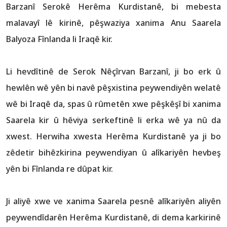
Barzanî Serokê Herêma Kurdistanê, bi mebesta
malavayî lê kirinê, pêşwaziya xanima Anu Saarela
Balyoza Fînlanda li Iraqê kir.
Li hevdîtinê de Serok Nêçîrvan Barzanî, ji bo erk û
hewlên wê yên bi navê pêşxistina peywendiyên welatê
wê bi Iraqê da, spas û rûmetên xwe pêşkêşî bi xanima
Saarela kir û hêviya serkeftinê li erka wê ya nû da
xwest. Herwiha xwesta Herêma Kurdistanê ya ji bo
zêdetir bihêzkirina peywendiyan û alîkariyên hevbeş
yên bi Fînlanda re dûpat kir.
Ji aliyê xwe ve xanima Saarela pesnê alîkariyên aliyên
peywendîdarên Herêma Kurdistanê, di dema karkirinê