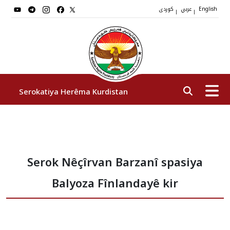
عربي
کوردی
|
|
English
Serokatiya Herêma Kurdistan
Serok
Serok Nêçîrvan Barzanî spasiya
Cîgirên Serok
Balyoza Fînlandayê kir
Stafê Serokatiyê
Sazî