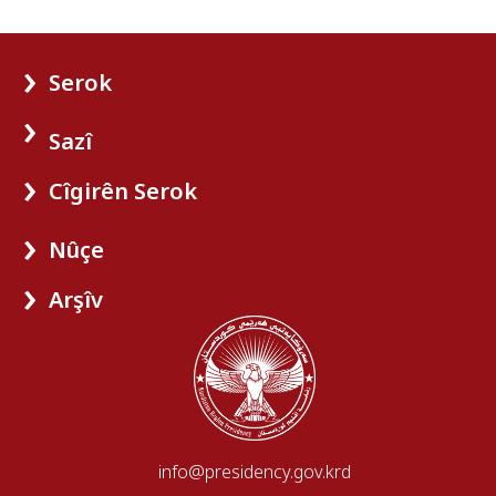
Serok
Sazî
Cîgirên Serok
Nûçe
Arşîv
info@presidency.gov.krd