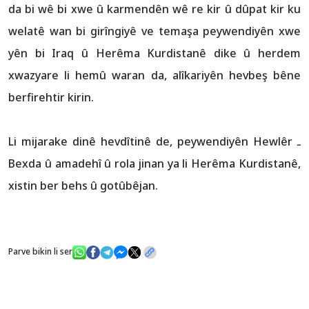
da bi wê bi xwe û karmendên wê re kir û dûpat kir ku
welatê wan bi girîngiyê ve temaşa peywendiyên xwe
yên bi Iraq û Herêma Kurdistanê dike û herdem
xwazyare li hemû waran da, alîkariyên hevbeş bêne
berfirehtir kirin.
Li mijarake dinê hevdîtinê de, peywendiyên Hewlêr ـ
Bexda û amadehî û rola jinan ya li Herêma Kurdistanê,
xistin ber behs û gotûbêjan.
Parve bikin li ser