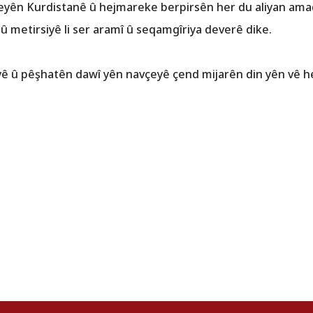
eyên Kurdistanê û hejmareke berpirsên her du aliyan ama
û metirsiyê li ser aramî û seqamgîriya deverê dike.
yê û pêşhatên dawî yên navçeyê çend mijarên din yên vê h