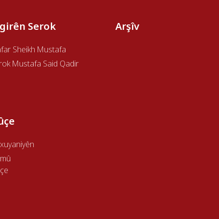
îgirên Serok
Arşîv
afar Sheikh Mustafa
rok Mustafa Said Qadir
ûçe
xuyaniyên
emû
çe