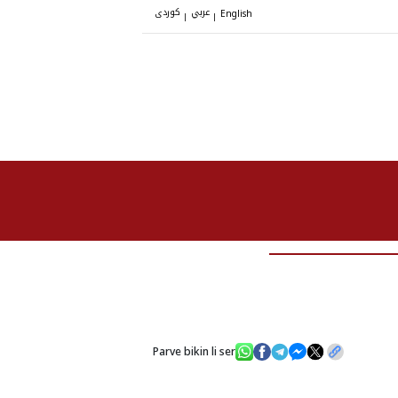
عربي
کوردی
|
|
English
Serokatiya Herêma Kurdist
Serok Nêç
Parve bikin li ser