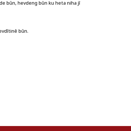
de bûn, hevdeng bûn ku heta niha jî
evdîtinê bûn.