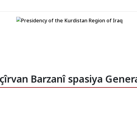
an
Serok
Cîgirên Serok
Stafê Serokati
îrvan Barzanî spasiya General