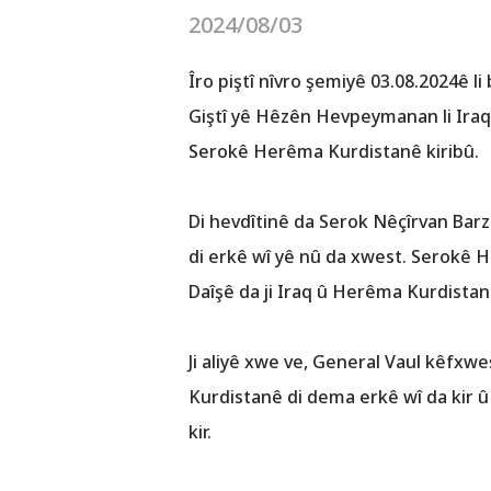
2024/08/03
Îro piştî nîvro şemiyê 03.08.2024ê
Giştî yê Hêzên Hevpeymanan li Iraq û
Serokê Herêma Kurdistanê kiribû.
Di hevdîtinê da Serok Nêçîrvan Barz
di erkê wî yê nû da xwest. Serokê 
Daîşê da ji Iraq û Herêma Kurdistanê
Ji aliyê xwe ve, General Vaul kêfxwe
Kurdistanê di dema erkê wî da kir û
kir.