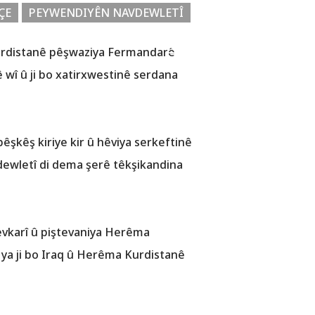
ÇE
PEYWENDIYÊN NAVDEWLETÎ
 Kurdistanê pêşwaziya Fermandarê
ê wî û ji bo xatirxwestinê serdana
êşkêş kiriye kir û hêviya serkeftinê
dewletî di dema şerê têkşikandina
 hevkarî û piştevaniya Herêma
 ya ji bo Iraq û Herêma Kurdistanê