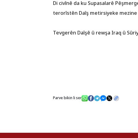
Di civînê da ku Supasalarê Pêşmerg
terorîstên Daîş metirsiyeke mezine 
Tevgerên Daîşê û rewşa Iraq û Sûri
Parve bikin li ser