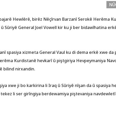
NÛ
 li bajarê Hewlêrê, birêz Nêçîrvan Barzanî Serokê Herêma
 Sûriyê General Joel Vowell kir ku ji ber bidawîhatina erk
anî spasiya xizmeta General Vaul ku di dema erkê xwe da p
Herêma Kurdistanê hevkarî û piştgiriya Hevpeymaniya Nav
 bilind nirxandin.
şiya xwe ji bo karkirina li Iraq û Sûriyê nîşan da û spasiya
 tekez li ser girîngiya berdewamiya piştevaniya navdewletî