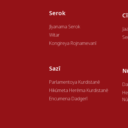
Serok
C
Jîyanama Serok
Ja
Witar
Se
Kongireya Rojnamevanî
Sazî
N
Parlamentoya Kurdistanê
Da
Hikûmeta Herêma Kurdistanê
H
Encumena Dadgerî
Nû