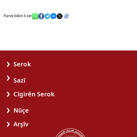
Parve bikin li ser
Serok
Sazî
Cîgirên Serok
Nûçe
Arşîv