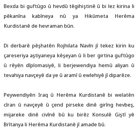
Bexda bi guftûgo û hevdû têgihiştinê û bi lez kirina li
pêkanîna kabîneya nû ya Hikûmeta Herêma
Kurdistanê de hevraman bûn.
Di derbarê pêşhatên Rojhilata Navîn jî tekez kirin ku
çareseriya aştiyaneya kêşeyan û li ber girtina guftûgo
û rêyên dîplomasiyê, li berjewendiya hemû aliyan û
tevahiya navçeyê da ye û aramî û ewlehiyê jî diparêze.
Peywendiyên Iraq û Herêma Kurdistanê bi welatên
cîran û navçeyê û çend pirseke dinê girîng hevbeş,
mijareke dinê civînê bû ku birêz Konsulê Giştî yê
Brîtanya li Herêma Kurdistanê jî amade bû.