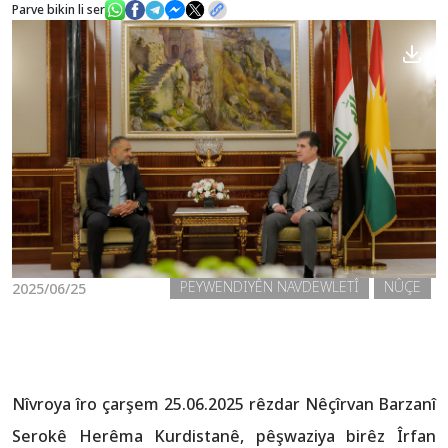
Parve bikin li ser
Nûçe
Galerî
PEYWENDIYÊN NAVDEWLETÎ
NÛÇE
2025/06/25
Nîvroya îro çarşem 25.06.2025 rêzdar Nêçîrvan Barzanî
Serokê Herêma Kurdistanê, pêşwaziya birêz Îrfan