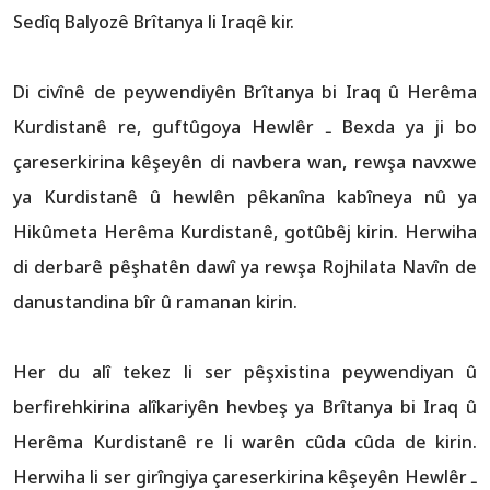
Sedîq Balyozê Brîtanya li Iraqê kir.
Di civînê de peywendiyên Brîtanya bi Iraq û Herêma
Kurdistanê re, guftûgoya Hewlêr ـ Bexda ya ji bo
çareserkirina kêşeyên di navbera wan, rewşa navxwe
ya Kurdistanê û hewlên pêkanîna kabîneya nû ya
Hikûmeta Herêma Kurdistanê, gotûbêj kirin. Herwiha
di derbarê pêşhatên dawî ya rewşa Rojhilata Navîn de
danustandina bîr û ramanan kirin.
Her du alî tekez li ser pêşxistina peywendiyan û
berfirehkirina alîkariyên hevbeş ya Brîtanya bi Iraq û
Herêma Kurdistanê re li warên cûda cûda de kirin.
Herwiha li ser girîngiya çareserkirina kêşeyên Hewlêr ـ