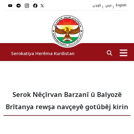
عربي
کوردی
|
|
English
Serokatiya Herêma Kurdistan
Serok
Serok Nêçîrvan Barzanî û Balyozê
Cîgirên Serok
Brîtanya rewşa navçeyê gotûbêj kirin
Stafê Serokatiyê
Sazî