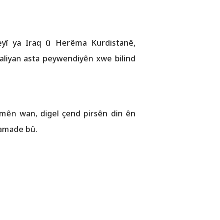
eyî ya Iraq û Herêma Kurdistanê,
aliyan asta peywendiyên xwe bilind
mên wan, digel çend pirsên din ên
 amade bû.