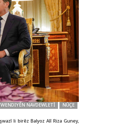
YWENDIYÊN NAVDEWLETÎ
NÛÇE
azî li birêz Balyoz Alî Riza Guney,