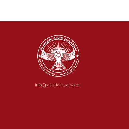
info@presidency.gov.krd