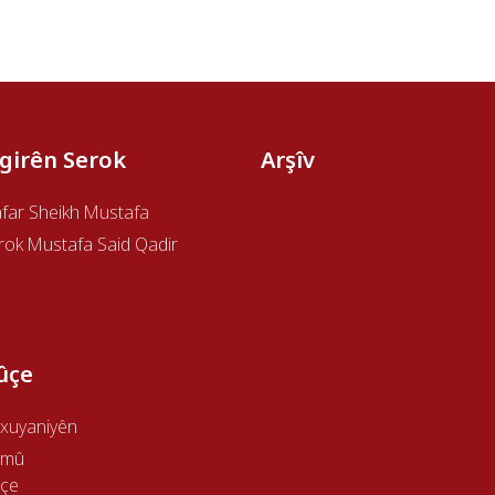
îgirên Serok
Arşîv
afar Sheikh Mustafa
rok Mustafa Said Qadir
ûçe
xuyaniyên
emû
çe