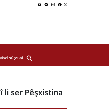
⚲
yê
Sazî
Nûçe
Galerî
li ser Pêşxistina