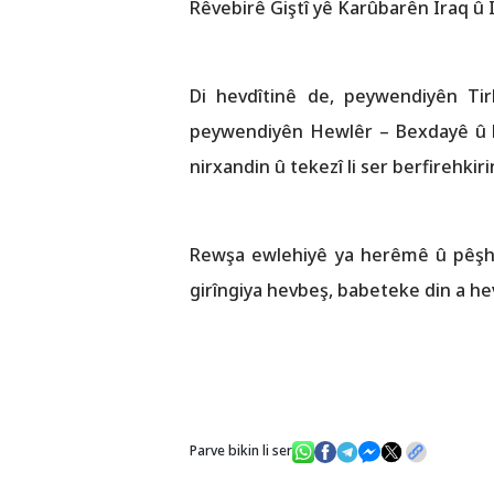
Rêvebirê Giştî yê Karûbarên Iraq û Î
Di hevdîtinê de, peywendiyên Ti
peywendiyên Hewlêr – Bexdayê û hi
nirxandin û tekezî li ser berfirehkir
Rewşa ewlehiyê ya herêmê û pêşha
girîngiya hevbeş, babeteke din a hev
Parve bikin li ser