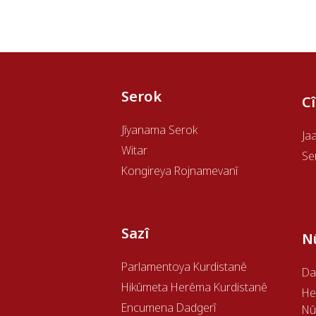
Serok
C
Jîyanama Serok
Ja
Witar
Se
Kongireya Rojnamevanî
Sazî
N
Parlamentoya Kurdistanê
Da
Hikûmeta Herêma Kurdistanê
H
Encumena Dadgerî
Nû