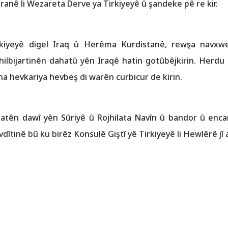
ranê li Wezareta Derve ya Tirkiyeyê û şandeke pê re kir.
rkiyeyê digel Iraq û Herêma Kurdistanê, rewşa navxw
lbijartinên dahatû yên Iraqê hatin gotûbêjkirin. Herdu 
ina hevkariya hevbeş di warên curbicur de kirin.
tên dawî yên Sûriyê û Rojhilata Navîn û bandor û enca
dîtinê bû ku birêz Konsulê Giştî yê Tirkiyeyê li Hewlêrê jî