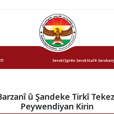
an
Serok
Cîgirên Serok
Stafê Serokati
arzanî û Şandeke Tirkî Tekezî 
Peywendiyan Kirin