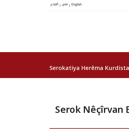
عربي
کوردی
|
|
English
Serokatiya Herêma Kurdist
Serok Nêçîrvan B