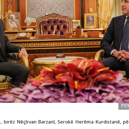
PE
 birêz Nêçîrvan Barzanî, Serokê Herêma Kurdistanê, pêşw