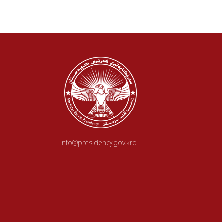
info@presidency.gov.krd