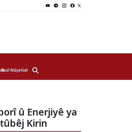
⚲
yê
Sazî
Nûçe
Galerî
orî û Enerjiyê ya
ûbêj Kirin