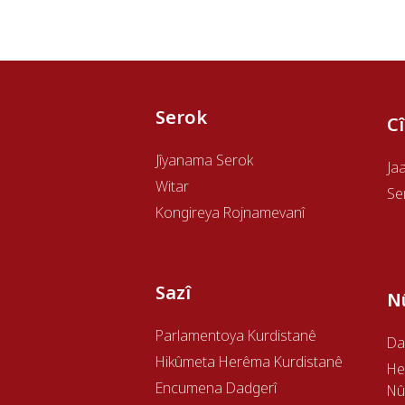
Serok
C
Jîyanama Serok
Ja
Witar
Se
Kongireya Rojnamevanî
Sazî
N
Parlamentoya Kurdistanê
Da
Hikûmeta Herêma Kurdistanê
H
Encumena Dadgerî
Nû