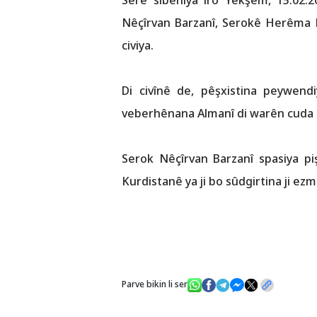
Serê sibehiya îro Yekşem, 15.02.
Nêçîrvan Barzanî, Serokê Herêma K
civiya.
Di civînê de, pêşxistina peywen
veberhênana Almanî di warên cuda d
Serok Nêçîrvan Barzanî spasiya p
Kurdistanê ya ji bo sûdgirtina ji ez
Parve bikin li ser