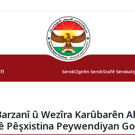
an
Serok
Cîgirên Serok
Stafê Serokati
arzanî û Wezîra Karûbarên Ab
 Pêşxistina Peywendiyan Got