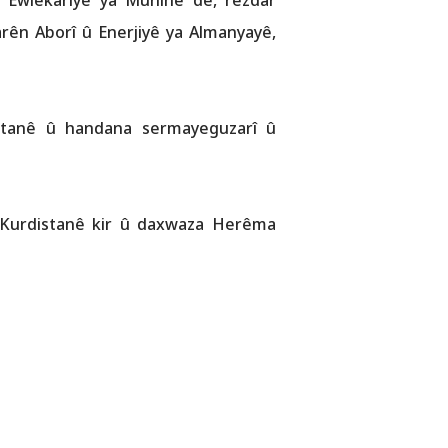
a Ewlekariyê ya Munîhê de, rêzdar
rên Aborî û Enerjiyê ya Almanyayê,
istanê û handana sermayeguzarî û
a Kurdistanê kir û daxwaza Herêma