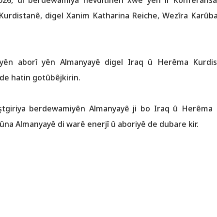
2026, di berdewamiya hevdîtinên xwe yên li Konferans
urdistanê, digel Xanim Katharina Reiche, Wezîra Karûba
diyên aborî yên Almanyayê digel Iraq û Herêma Kurd
e hatin gotûbêjkirin.
iştgiriya berdewamiyên Almanyayê ji bo Iraq û Herêm
mûna Almanyayê di warê enerjî û aboriyê de dubare kir.