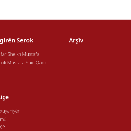
îgirên Serok
Arşîv
afar Sheikh Mustafa
rok Mustafa Said Qadir
ûçe
xuyaniyên
emû
çe