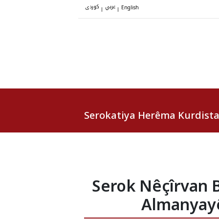
عربي
کوردی
|
|
English
Serokatiya Herêma Kurdist
Serok Nêçîrvan B
Almanyayê