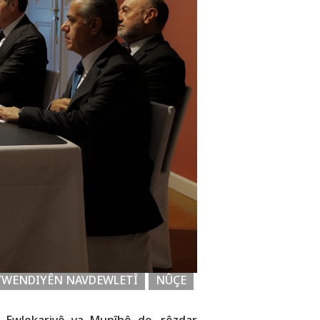
YWENDIYÊN NAVDEWLETÎ
NÛÇE