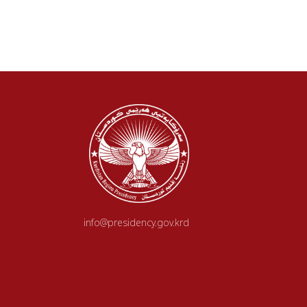
info@presidency.gov.krd