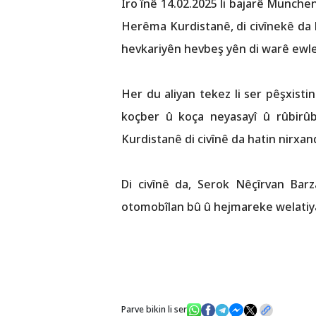
Îro înê 14.02.2025 li bajarê Munch
Herêma Kurdistanê, di civînekê da
hevkariyên hevbeş yên di warê ewle
Her du aliyan tekez li ser pêşxist
koçber û koça neyasayî û rûbir
Kurdistanê di civînê da hatin nirxan
Di civînê da, Serok Nêçîrvan Bar
otomobîlan bû û hejmareke welatiya
Parve bikin li ser