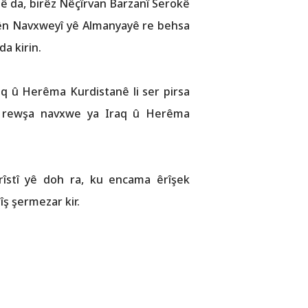
ê da, birêz Nêçîrvan Barzanî Serokê
rên Navxweyî yê Almanyayê re behsa
a kirin.
aq û Herêma Kurdistanê li ser pirsa
û rewşa navxwe ya Iraq û Herêma
rîstî yê doh ra, ku encama êrîşek
ş şermezar kir.