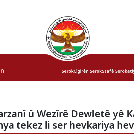
an
Serok
Cîgirên Serok
Stafê Serokati
arzanî û Wezîrê Dewletê yê
ya tekez li ser hevkariya hev