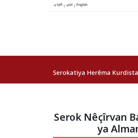
عربي
کوردی
|
|
English
Serokatiya Herêma Kurdist
Serok Nêçîrvan B
ya Alman