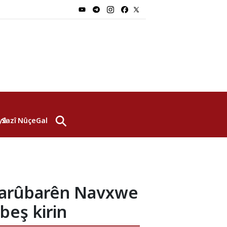
⚲
yê
Sazî
Nûçe
Galerî
 Karûbarên Navxwe
beş kirin