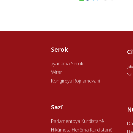
Serok
C
Jîyanama Serok
Ja
Witar
Se
Kongireya Rojnamevanî
Sazî
N
Parlamentoya Kurdistanê
Da
Hikûmeta Herêma Kurdistanê
H