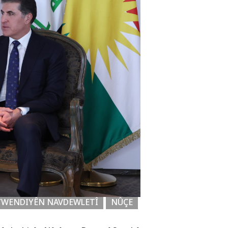
YWENDIYÊN NAVDEWLETÎ
NÛÇE