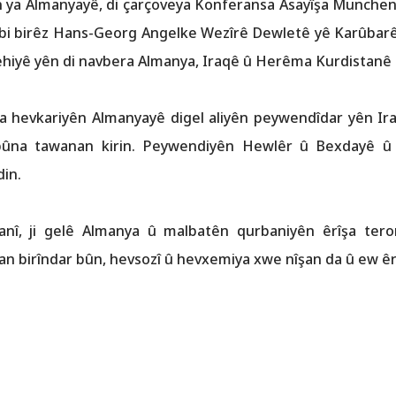
en ya Almanyayê, di çarçoveya Konferansa Asayîşa Munchen
 bi birêz Hans-Georg Angelke Wezîrê Dewletê yê Karûba
hiyê yên di navbera Almanya, Iraqê û Herêma Kurdistanê d
ina hevkariyên Almanyayê digel aliyên peywendîdar yên Ir
ûbûna tawanan kirin. Peywendiyên Hewlêr û Bexdayê 
din.
zanî, ji gelê Almanya û malbatên qurbaniyên êrîşa tero
n birîndar bûn, hevsozî û hevxemiya xwe nîşan da û ew êrî