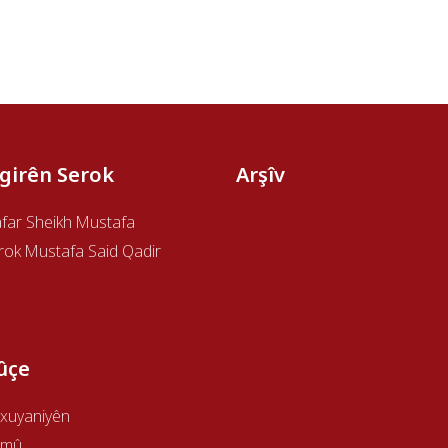
îgirên Serok
Arşîv
afar Sheikh Mustafa
rok Mustafa Said Qadir
ûçe
xuyaniyên
emû