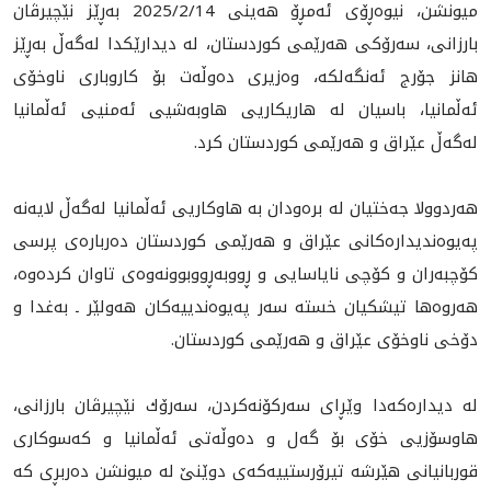
ميونشن، نيوه‌ڕۆى ئه‌مڕۆ هه‌ينى 2025/2/14 به‌ڕێز نێچیرڤان
بارزانی، سه‌رۆكى هه‌رێمى كوردستان، له‌ ديدارێكدا له‌گه‌ڵ به‌ڕێز
هانز جۆرج ئه‌نگه‌لكه‌، وه‌زيرى ده‌وڵه‌ت بۆ كاروبارى ناوخۆی
ئەڵمانیا، باسيان له‌ هاريكاريى هاوبه‌شيى ئه‌منيى ئه‌ڵمانيا
له‌گه‌ڵ عێراق و هه‌رێمى كوردستان كرد.
هه‌ردوولا جه‌ختيان له‌ بره‌ودان به‌ هاوكاريى ئه‌ڵمانيا له‌گه‌ڵ لايه‌نه‌
په‌يوه‌نديداره‌كانى عێراق و هه‌رێمى كوردستان ده‌رباره‌ى پرسى
كۆچبه‌ران و كۆچى ناياسايى و ڕووبه‌ڕووبوونه‌وه‌ى تاوان كرده‌وه‌،
هه‌روه‌ها تيشكيان خسته‌ سەر په‌يوه‌ندييه‌كان هه‌ولێر ـ به‌غدا و
دۆخى ناوخۆى عێراق و هه‌رێمى كوردستان.
له‌ ديداره‌كه‌دا وێڕاى سه‌ركۆنه‌كردن، سه‌رۆك نێچيرڤان بارزانى،
هاوسۆزيى خۆى بۆ گەل و دەوڵەتی ئه‌ڵمانيا و كه‌سوكارى
قوربانیانی هێرشه‌ تيرۆرستييه‌كه‌ى دوێنێ له‌ ميونشن ده‌ربڕى كه‌