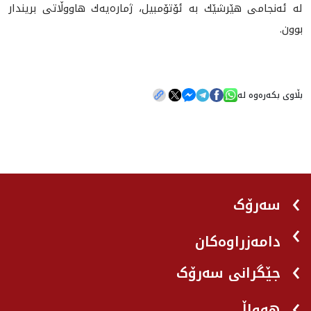
له‌ ئه‌نجامى هێرشێك به‌ ئۆتۆمبيل، ژماره‌يه‌ك هاووڵاتى بريندار
بوون.
بڵاوی بکەرەوە لە
سەرۆک
دامەزراوەکان
جێگرانی سه‌رۆک
هه‌واڵ