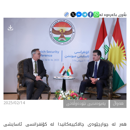
بڵاوی بکەرەوە لە
هه‌واڵ
گەلەری
2025/02/14
هه‌واڵ
په‌یوه‌ندیی نێوده‌وڵه‌تی
هه‌ر له‌ چوارچێوه‌ى چالاكییه‌كانيد‌ا له‌ كۆنفرانسى ئاسايشى