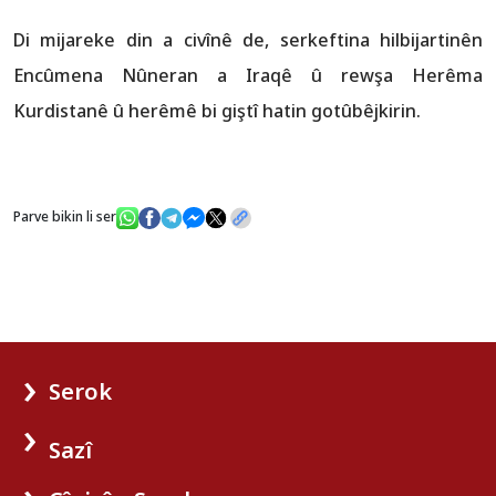
Di mijareke din a civînê de, serkeftina hilbijartinên
Encûmena Nûneran a Iraqê û rewşa Herêma
Kurdistanê û herêmê bi giştî hatin gotûbêjkirin.
Parve bikin li ser
Serok
Sazî