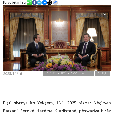
Parve bikin li ser
Nûçe
Galerî
PEYWENDIYÊN NAVDEWLETÎ
NÛÇE
2025/11/16
Piştî nîvroya îro Yekşem, 16.11.2025 rêzdar Nêçîrvan
Barzanî, Serokê Herêma Kurdistanê, pêşwaziya birêz