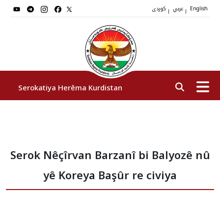
عربي
کوردی
|
|
English
Serokatiya Herêma Kurdistan
Serok
Serok Nêçîrvan Barzanî bi Balyozê nû
Cîgirên Serok
yê Koreya Başûr re civiya
Stafê Serokatiyê
Sazî