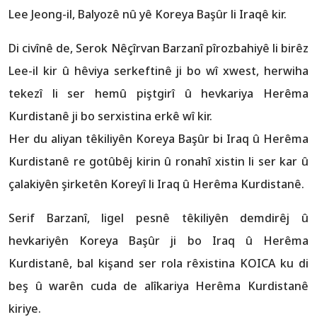
Lee Jeong-il, Balyozê nû yê Koreya Başûr li Iraqê kir.
Di civînê de, Serok Nêçîrvan Barzanî pîrozbahiyê li birêz
Lee-il kir û hêviya serkeftinê ji bo wî xwest, herwiha
tekezî li ser hemû piştgirî û hevkariya Herêma
Kurdistanê ji bo serxistina erkê wî kir.
Her du aliyan têkiliyên Koreya Başûr bi Iraq û Herêma
Kurdistanê re gotûbêj kirin û ronahî xistin li ser kar û
çalakiyên şirketên Koreyî li Iraq û Herêma Kurdistanê.
Serif Barzanî, ligel pesnê têkiliyên demdirêj û
hevkariyên Koreya Başûr ji bo Iraq û Herêma
Kurdistanê, bal kişand ser rola rêxistina KOICA ku di
beş û warên cuda de alîkariya Herêma Kurdistanê
kiriye.