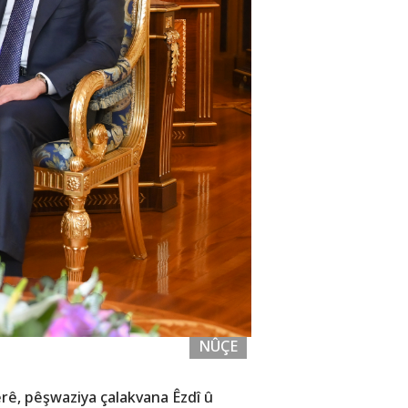
NÛÇE
rê, pêşwaziya çalakvana Êzdî û