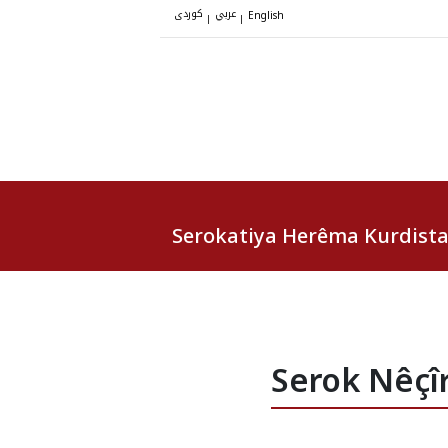
عربي
کوردی
|
|
English
Serokatiya Herêma Kurdist
Serok Nêçî