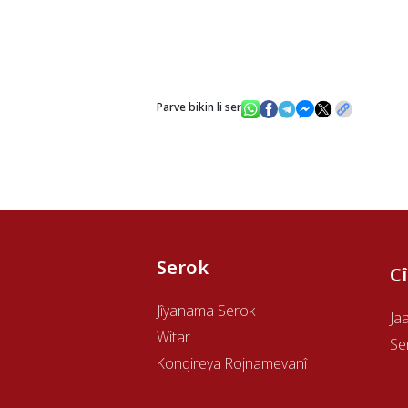
Parve bikin li ser
Serok
C
Jîyanama Serok
Ja
Witar
Se
Kongireya Rojnamevanî