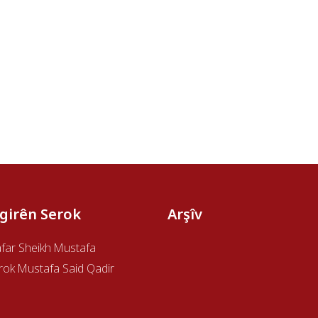
îgirên Serok
Arşîv
afar Sheikh Mustafa
rok Mustafa Said Qadir