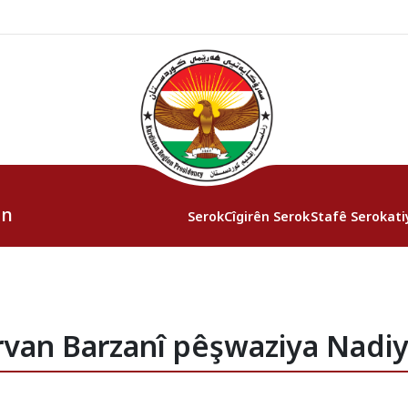
an
Serok
Cîgirên Serok
Stafê Serokati
rvan Barzanî pêşwaziya Nadiy