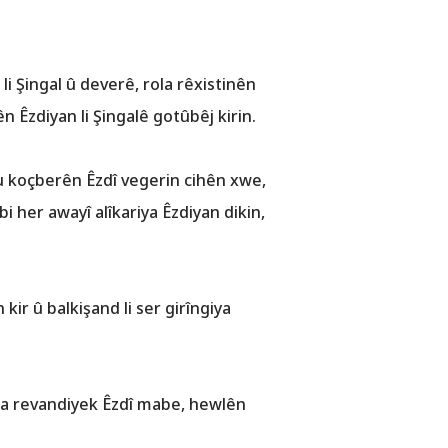
 Şingal û deverê, rola rêxistinên
 Êzdiyan li Şingalê gotûbêj kirin.
ku koçberên Êzdî vegerin cihên xwe,
i her awayî alîkariya Êzdiyan dikin,
r û balkişand li ser girîngiya
eta revandiyek Êzdî mabe, hewlên