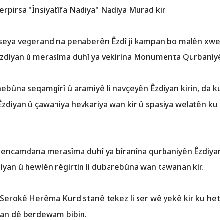
erpirsa "Însiyatîfa Nadiya" Nadiya Murad kir.
seya vegerandina penaberên Êzdî ji kampan bo malên xwe li
a Êzdiyan û merasîma duhî ya vekirina Monumenta Qurbaniyên
a hebûna seqamgîrî û aramiyê li navçeyên Êzdiyan kirin, da 
Êzdiyan û çawaniya hevkariya wan kir û spasiya welatên ku b
 encamdana merasîma duhî ya bîranîna qurbaniyên Êzdiyan ki
diyan û hewlên rêgirtin li dubarebûna wan tawanan kir.
êz Serokê Herêma Kurdistanê tekez li ser wê yekê kir ku h
a wan dê berdewam bibin.