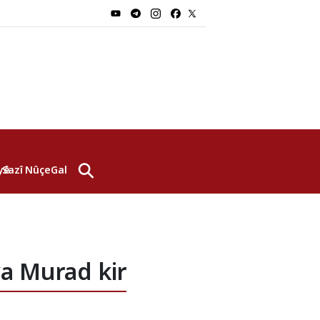
⚲
yê
Sazî
Nûçe
Galerî
a Murad kir