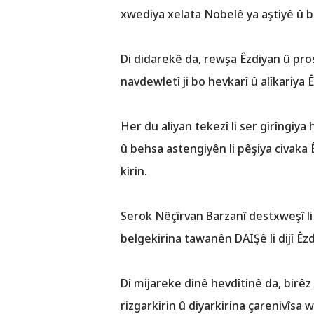
xwediya xelata Nobelê ya aştiyê û b
Di didarekê da, rewşa Êzdiyan û pro
navdewletî ji bo hevkarî û alîkariy
Her du aliyan tekezî li ser girîngiy
û behsa astengiyên li pêşiya civaka 
kirin.
Serok Nêçîrvan Barzanî destxweşî li
belgekirina tawanên DAIŞê li dijî Êz
Di mijareke dinê hevdîtinê da, bir
rizgarkirin û diyarkirina çarenivîs