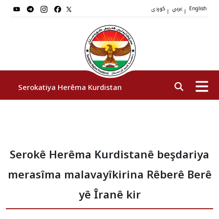
عربي
کوردی
|
|
English
Serokatiya Herêma Kurdistan
Serok
Serokê Herêma Kurdistanê beşdariya
Cîgirên Serok
merasîma malavayîkirina Rêberê Berê
Stafê Serokatiyê
yê Îranê kir
Sazî