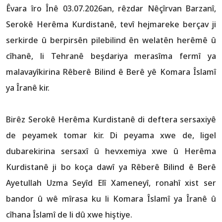
Êvara îro Înê 03.07.2026an, rêzdar Nêçîrvan Barzanî,
Serokê Herêma Kurdistanê, tevî hejmareke berçav ji
serkirde û berpirsên pilebilind ên welatên herêmê û
cîhanê, li Tehranê beşdariya merasîma fermî ya
malavayîkirina Rêberê Bilind ê Berê yê Komara Îslamî
ya Îranê kir.
Birêz Serokê Herêma Kurdistanê di deftera sersaxiyê
de peyamek tomar kir. Di peyama xwe de, ligel
dubarekirina sersaxî û hevxemiya xwe û Herêma
Kurdistanê ji bo koça dawî ya Rêberê Bilind ê Berê
Ayetullah Uzma Seyîd Elî Xameneyî, ronahî xist ser
bandor û wê mîrasa ku li Komara Îslamî ya Îranê û
cîhana Îslamî de li dû xwe hiştiye.