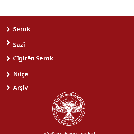
Serok
Sazî
Cîgirên Serok
Nûçe
Arşîv