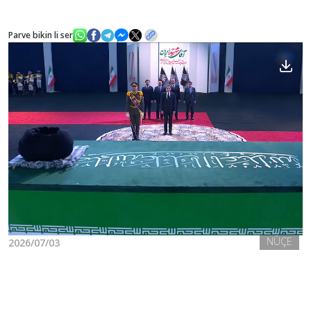
Parve bikin li ser
Nûçe
Galerî
NÛÇE
2026/07/03