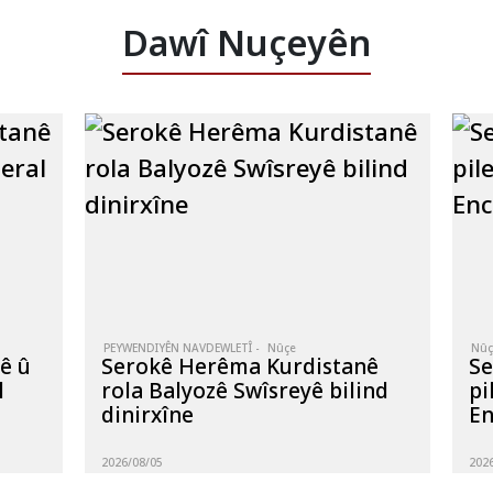
Dawî Nuçeyên
PEYWENDIYÊN NAVDEWLETÎ -
Nûçe
Nûç
ê û
Serokê Herêma Kurdistanê
Se
l
rola Balyozê Swîsreyê bilind
pi
dinirxîne
En
2026/08/05
202