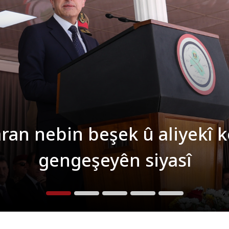
aran nebin beşek û aliyekî 
gengeşeyên siyasî