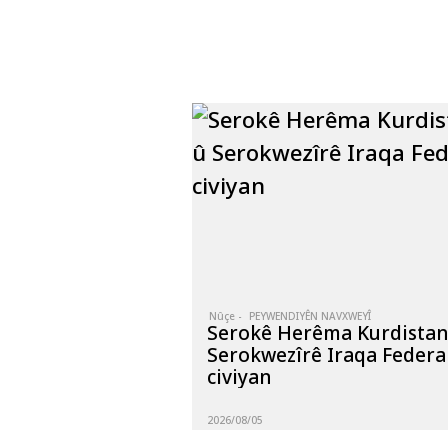
Nûçe -
PEYWENDIYÊN NAVXWEYÎ
Serokê Herêma Kurdistan
Serokwezîrê Iraqa Federa
civiyan
2026/08/05