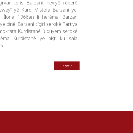
îrvan Idrîs Barzanî, neviyê rêberê
eweyî yê Kurd Mistefa Barzanî ye.
ê Îlona 1966an li herêma Barzan
iye dinê. Barzanî cîgirî serokê Partiya
okrata Kurdistanê û duyem serokê
êma Kurdistanê ye piştî ku sala
5.
Ziyatir