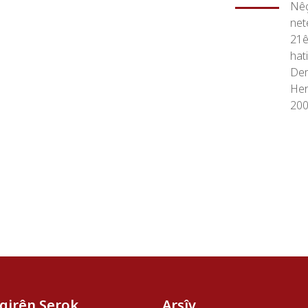
Nêç
net
21
hat
Dem
Her
200
îgirên Serok
Arşîv