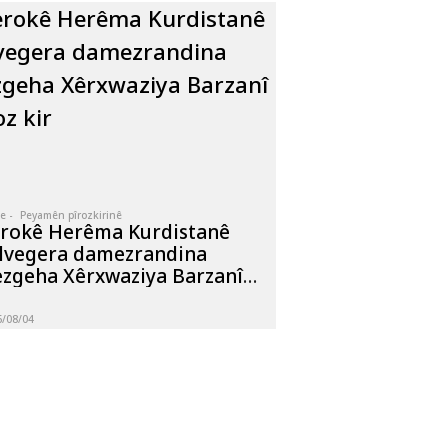
e -
Peyamên pîrozkirinê
rokê Herêma Kurdistanê
lvegera damezrandina
zgeha Xêrxwaziya Barzanî
roz kir
6/08/04