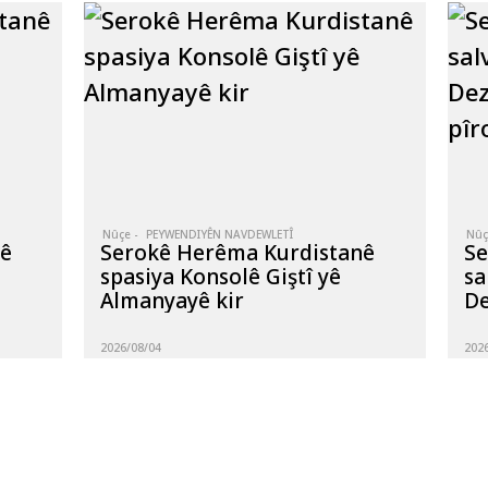
Nûçe -
PEYWENDIYÊN NAVDEWLETÎ
Nûç
nê
Serokê Herêma Kurdistanê
Se
spasiya Konsolê Giştî yê
sa
Almanyayê kir
De
pî
2026/08/04
202