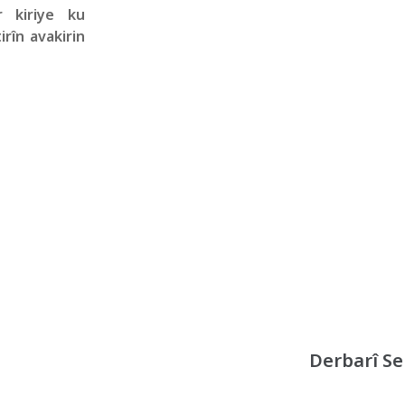
 kiriye ku
irîn avakirin
Derbarî S