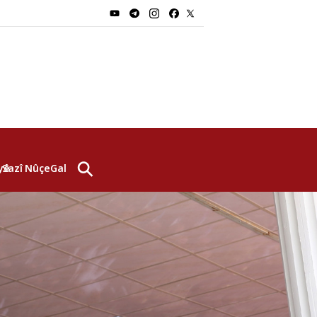
⚲
yê
Sazî
Nûçe
Galerî