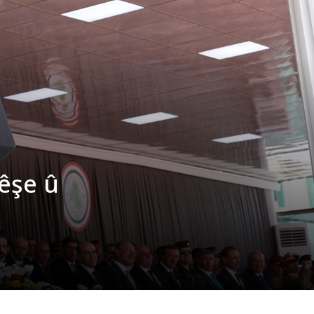
kêşe û