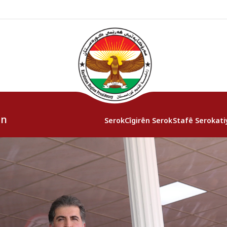
an
Serok
Cîgirên Serok
Stafê Serokati