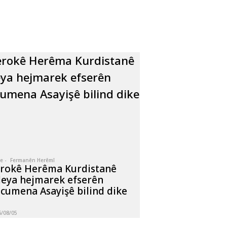
e -
Fermanên Herêmî
rokê Herêma Kurdistanê
leya hejmarek efserên
cumena Asayişê bilind dike
6/08/05