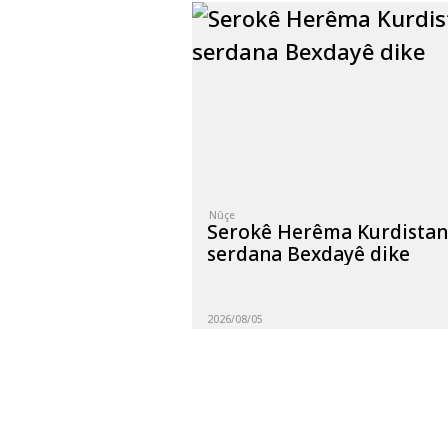
Nûçe
Serokê Herêma Kurdista
serdana Bexdayê dike
2026/08/05