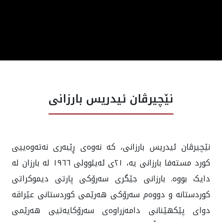
هه‌واڵ
گەلەری
نێچیرڤان ئیدریس بارزانی
نێچیرڤان ئیدریس بارزانی، که نەوەی ڕێبه‌ری نه‌ته‌‌وه‌یيی
کورد مستەفا بارزانی یه‌، ٢١ی ئەیلوولی ١٩٦٦ لە بارزان لە
دایک بووە. بارزانی جێگری سەرۆکی پارتی دیموکراتی
کوردستانە و دووەم سەرۆکی هەرێمی کوردستانی عێراقە
دوای پێکهێنانی دامه‌زراوه‌ی سه‌رۆکایه‌تیی هه‌رێمی