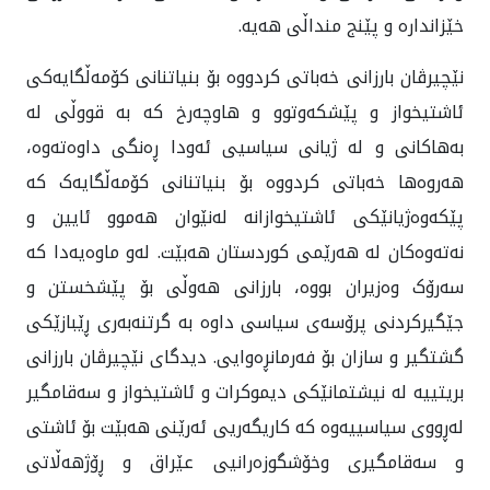
خێزاندارە و پێنج منداڵی هەیە.
نێچیرڤان بارزانی خه‌باتی کردووه بۆ بنیاتنانی کۆمەڵگایەکی
ئاشتیخواز و پێشکەوتوو و هاوچەرخ کە بە قووڵی لە
بەهاکانی و له‌ ژیانی سیاسيی ئەودا ڕه‌نگی داوەتەوە،
هەروەها خه‌باتی کردووه بۆ بنیاتنانی کۆمەڵگایەک کە
پێکەوەژیانێکی ئاشتیخوازانە لەنێوان هەموو ئایین و
نەتەوه‌كان لە هەرێمى كوردستان هەبێت. لەو ماوه‌يه‌دا کە
سەرۆک وەزیران بووە، بارزانی هەوڵی بۆ پێشخستن و
جێگیرکردنی پرۆسەی سیاسی داوە به گرتنه‌به‌ری ڕێبازێکی
گشتگیر و سازان بۆ فەرمانڕەوایی. دیدگای نێچیرڤان بارزانی
بریتییە لە نیشتمانێکی دیموکرات و ئاشتیخواز و سەقامگیر
لەڕووی سیاسییەوە که کاریگه‌ريى ئه‌رێنی هه‌بێت بۆ ئاشتی
و سەقامگیری وخۆشگوزەرانيی عێراق و ڕۆژهەڵاتی