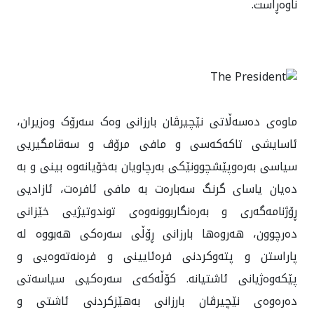
ناوەڕاست.
ماوه‌ی ده‌سه‌ڵاتی نێچیرڤان بارزانی وه‌ک سه‌رۆک وه‌زیران،
ئاسایشی تاکەکەسی و مافی مرۆڤ و سەقامگیريی
سیاسی بەرەوپێشچوونێکی به‌رچاویان به‌خۆیانه‌وه بینی و بە
دەیان یاسای گرنگ سەبارەت بە مافی ئافرەت، ئازاديی
ڕۆژنامەگەری و به‌ره‌نگاربوونه‌وه‌ی توندوتیژيی خێزانی
دەرچوون، هەروەها بارزانی ڕۆڵی سه‌ره‌کی هه‌بووه له
پاراستن و پته‌وکردنی فره‌ئایینی و فره‌نەتەوەیی و
پێکەوەژیانی ئاشتیانه. کۆڵه‌که‌ی سه‌ره‌کیی سیاسه‌تی
ده‌ره‌وه‌ی نێچیرڤان بارزانی بەهێزکردنی ئاشتی و