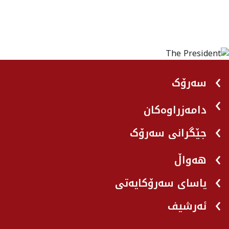
سەرۆک
دامەزراوەکان
جێگرانی سه‌رۆک
هه‌واڵ
یاسای سەرۆکایەتی
ئەرشیف