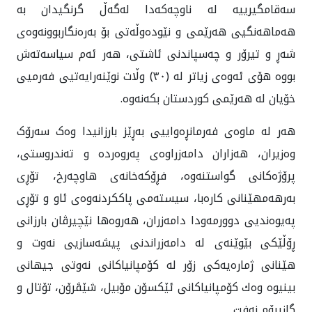
سەقامگیرییه‌ له ناوچه‌که‌دا له‌گه‌ڵ گرنگیدان به
هه‌ماهه‌نگيی هەرێمی و نێودەوڵەتی بۆ به‌ره‌نگاربوونه‌وه‌ی
شه‌ڕ و تیرۆر و چه‌سپاندنی ئاشتی، هه‌ر ئه‌م سیاسه‌ته‌ش
بووه هۆی ئه‌وه‌ی زیاتر لە (٣٠) وڵات نوێنەرایەتیی فەرميی
خۆیان لە هەرێمی کوردستان بكه‌نه‌وه‌.
هه‌ر له ماوه‌ی فه‌رمانڕه‌وایيی به‌ڕێز بارزانيدا وه‌ک سەرۆک
وەزیران، هەزاران دامەزراوەی پەروەردە و تەندروستی،
پرۆژەکانی گواستنەوە، فڕۆکەخانەی هاوچەرخ، تۆڕی
بەرهەمهێنانی کارەبا، سیستەمی پاککردنەوەی ئاو و تۆڕی
پەیوەنديی دوورمەودا دامه‌زران، هەروەها نێچیرڤان بارزانی
ڕۆڵێکی بێوێنەی لە دامەزراندنی پیشەسازيی نەوت و
هێنانی ژمارەیەکی زۆر لە کۆمپانیاکانی نەوتی جیهانی
بینیوە وه‌ك کۆمپانیاكانى ئێکسۆن مۆبیل، شێڤرۆن، تۆتال و
گازپرۆم نەفت