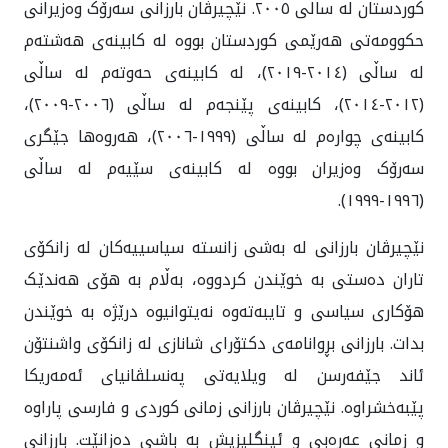
کوردستان له ساڵی ٢٠٠٥. نێچیرڤان بارزانی سەرۆک وەزیرانی
حکوومەتی هەرێمی کوردستان بووە لە کابینەی هەشتەم
لە ساڵی (٢٠١٤-٢٠١٩)، لە کابینەی حەوتەم لە ساڵی
(٢٠١٢-٢٠١٤)، کابینەی پێنجەم لە ساڵی (٢٠٠٦-٢٠٠٩)،
کابینەی چوارەم لە ساڵی (١٩٩٩-٢٠٠٦)، هەروەها جێگری
سەرۆک وەزیران بووە لە کابینەی سێیەم لە ساڵی
(١٩٩٦-١٩٩٩).
نێچیرڤان بارزانی لە بەشی زانستە سیاسییەکان لە زانکۆی
تاران دەستی بە خوێندن کردووە، بەڵام بە هۆی هەندێک
هۆکاری سیاسی و تایبەته‌وه‌ نەیتوانیوە درێژە بە خوێندن
بدات. بارزانی بڕوانامەی دکتۆرای شانازى لە زانکۆی واشنتۆن
ئاند جێفەرسن لە ویلایەتی پەنسلڤانیای ئەمه‌ریکا
پێبەخشراوە. نێچیرڤان بارزانی زمانی کوردی و فارسی پاراوە
و زمانی عەرەبی و ئینگلیزیش بە باشی دەزانێت. بارزانی