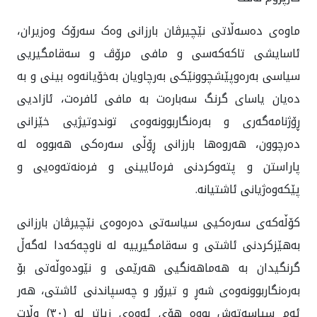
ماوه‌ی ده‌سه‌ڵاتی نێچیرڤان بارزانی وه‌ک سه‌رۆک وه‌زیران،
ئاسایشی تاکەکەسی و مافی مرۆڤ و سەقامگیريی
سیاسی بەرەوپێشچوونێکی به‌رچاویان به‌خۆیانه‌وه بینی و بە
دەیان یاسای گرنگ سەبارەت بە مافی ئافرەت، ئازاديی
ڕۆژنامەگەری و به‌ره‌نگاربوونه‌وه‌ی توندوتیژيی خێزانی
دەرچوون، هەروەها بارزانی ڕۆڵی سه‌ره‌کی هه‌بووه له
پاراستن و پته‌وکردنی فره‌ئایینی و فره‌نەتەوەیی و
پێکەوەژیانی ئاشتیانه.
کۆڵه‌که‌ی سه‌ره‌کیی سیاسه‌تی ده‌ره‌وه‌ی نێچیرڤان بارزانی
بەهێزکردنی ئاشتی و سەقامگیرییه‌ له ناوچه‌که‌دا له‌گه‌ڵ
گرنگیدان به هه‌ماهه‌نگيی هەرێمی و نێودەوڵەتی بۆ
به‌ره‌نگاربوونه‌وه‌ی شه‌ڕ و تیرۆر و چه‌سپاندنی ئاشتی، هه‌ر
ئه‌م سیاسه‌ته‌ش بووه هۆی ئه‌وه‌ی زیاتر لە (٣٠) وڵات