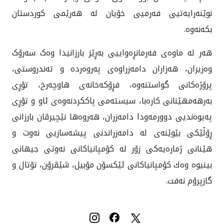
نوێنەرایەتیی فەرميی خۆیان لە هەرێمی کوردستان
بكه‌نه‌وه‌.
هه‌ر له ماوه‌ی فه‌رمانڕه‌وایيی به‌ڕێز بارزانيدا وه‌ک سەرۆک
وەزیران، هەزاران دامەزراوەی پەروەردە و تەندروستی،
پرۆژەکانی گواستنەوە، فڕۆکەخانەی هاوچەرخ، تۆڕی
بەرهەمهێنانی کارەبا، سیستەمی پاککردنەوەی ئاو و تۆڕی
پەیوەنديی دوورمەودا دامه‌زران، هەروەها نێچیرڤان بارزانی
ڕۆڵێکی بێوێنەی لە دامەزراندنی پیشەسازيی نەوت و
هێنانی ژمارەیەکی زۆر لە کۆمپانیاکانی نەوتی جیهانی
بینیوە وه‌ك کۆمپانیاكانى ئێکسۆن مۆبیل، شێڤرۆن، تۆتال و
گازپرۆم نەفت.