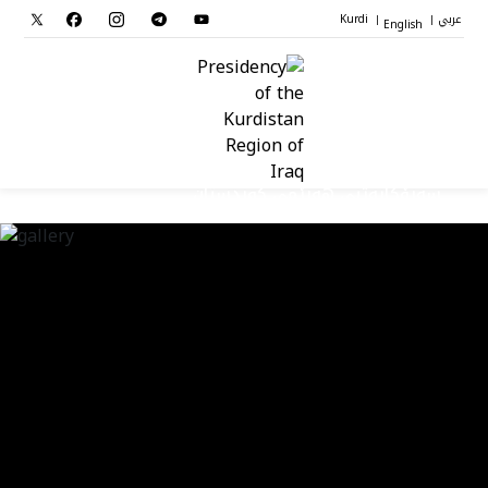
عربي
English
Kurdi
|
|
سەرۆکایەتیی هەرێمی کوردستان
سەرۆك
جێگرانی سه‌رۆک
ستافی سەرۆکایەتی
دامەزراوەکان