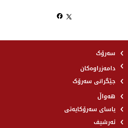
سەرۆک
دامەزراوەکان
جێگرانی سه‌رۆک
هه‌واڵ
یاسای سەرۆکایەتی
ئەرشیف