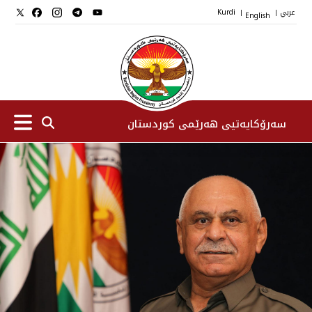
عربي
English
Kurdi
|
|
سەرۆکایەتیی هەرێمی کوردستان
سەرۆك
جێگرانی سه‌رۆک
ستافی سەرۆکایەتی
دامەزراوەکان