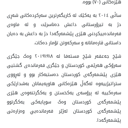
هێزەکانی (٧٠) بووە.
ساڵی ٢٠١٤ بە يه‌كێك له‌ کاریگەرترین سەرکردەكانى شەڕی
دژ بە تیرۆرستانی داعش ده‌ناسرێت و لە ماوەی
فەرماندەييکردنی هێزی پێشمەرگەدا دژ بە داعش بە دەیان
داستانی قارەمانانە و سەرکەوتن تۆمار ده‌كات.
شێخ جەعفەر شێخ مستەفا لە ٨\٩\٢٠١٩ وه‌ک جێگری
سەرۆکی هەرێمی کوردستان و جێگری فەرماندەی گشتيی
هێزی پێشمەرگەی کوردستان ده‌ستبه‌کار بوو و لەڕووی
ستراتیژیيەوە لەگەڵ هێزەکانی هاوپەیمانان بەشدارێکی
سەرەکیيە لە پرۆسەی یەکخستن و یەکگرتنەوەی هێزی
پێشمەرگەی کوردستان وەک سوپایەکی یەکگرتوو
پێشمەرگەی کوردستان له‌ژێر فه‌رمانده‌يي وەزارەتی
پێشمەرگه‌دا.