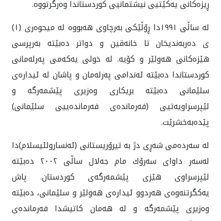
ڕیزه‌کانی یه‌کێتيی نیشتمانيی کوردستاندا وه‌رگرتووه.
له ساڵی ١٩٩١دا ڕۆڵێکی به‌رچاوی هه‌بووە له میحوه‌ری (١)
ی ده‌ربه‌ندیخان تا خانه‌قین و دواتر ده‌بێته به‌رپرسی
هێزه‌کانی هه‌ولێر و کۆیه‌. لە خولی یەکەمی پەرلەمانی
کوردستاندا دەبێتە ئەندامى پەرلەمان و پاشان لە ئيداره‌ى
سلێمانى ده‌بێته‌ بريكارى وەزیری پێشمەرگە و
لێپرسراویەتيی (فەرمانده‌ی فەرماندەیيی سلێمانی)
پێدەبەخشرێت.
لە سەردەمی شەڕی دژ بە تیرۆریستانی (ئەنسارولئيسلام)دا
لەسەر داوای سه‌رۆك مام جەلال ساڵی ٢٠٠٢ دەبێتە
لێپرسراوی هێزی پێشمەرگەی کوردستان. پاش
یەکگرتنەوەی هەردوو ئیداره‌ی هەولێر و سلێمانی، دەبێتە
وەزیری پێشمەرگە و لە هەمان کاتیشدا فەرماندەی