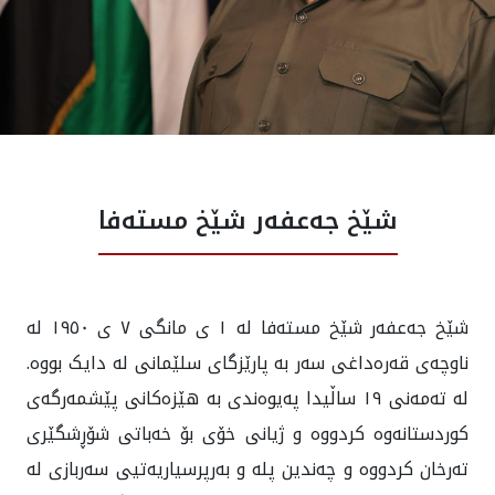
هه‌واڵ
گەلەری
شێخ جەعفەر شێخ مستەفا
شێخ جه‌عفه‌ر شێخ مسته‌فا له ١ ی مانگی ٧ ی ١٩٥٠ له‌
ناوچەی قەرەداغی سه‌ر به پارێزگای سلێمانی لە دایک بووە.
له تە‌مه‌نی ١٩ ساڵیدا په‌یوه‌ندی به هێزه‌کانی پێشمه‌رگه‌ی
کوردستانه‌وه‌ کردووه‌ و ژیانی خۆی بۆ خه‌باتی شۆڕشگێری
ته‌رخان کردووه و چه‌ندین پله‌ و به‌رپرسیاريه‌تيی سه‌ربازی له