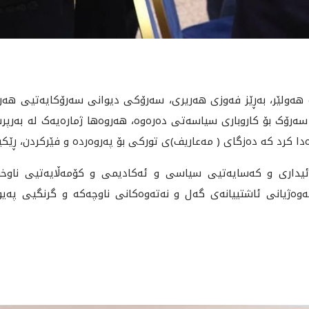
رەی ئەمڕۆ دووشەممە 2025/3/10 لە هەولێر، بەڕێز فەوزی هەریری، سەرۆکی دیوانی سە
 سەرۆک بۆ کاروباری سیاسەتی دەرەوە، هەروەها ژمارەیەک لە بەرپرس
دا کرد کە دەزگای ( مەعاریف)ی تورکی بۆ پەروەردە و فێرکردن، ڕێکی
 ئیداری و کەسایەتیی سیاسی و ئەکادیمی و کۆمەڵایەتیی ناوخ
وەژیانی ئاشتییانەی گەل و نەتەوەکانی ناوچەکە و گرنگیی پەیوەن