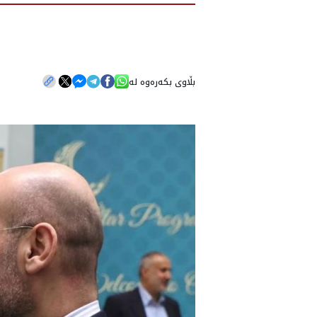
بڵاوی بکەرەوە لە