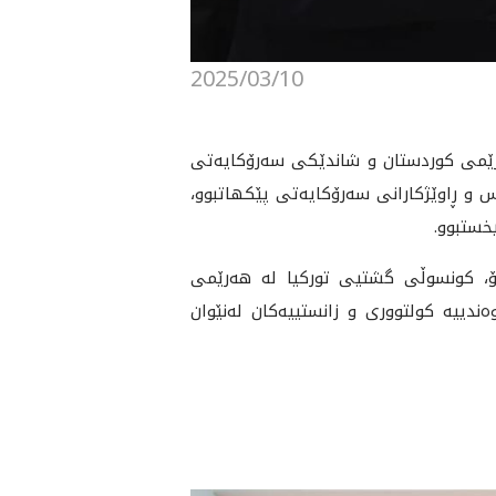
2025/03/10
رۆکایەتیی هەرێمی کوردستان و شاندێکی سەرۆکایەتی
 و ڕاوێژکارانی سەرۆکایەتی پێکهاتبوو،
خستبوو.
ۆ، کونسوڵی گشتیی تورکیا لە هەرێمی
دییە کولتووری و زانستییەکان لەنێوان