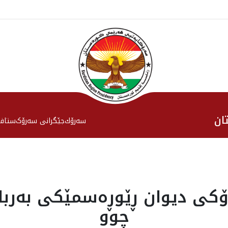
ان
سەرۆك
جێگرانی سه‌رۆک
ستاف
کی دیوان ڕێوڕەسمێکی بەربان
چوو